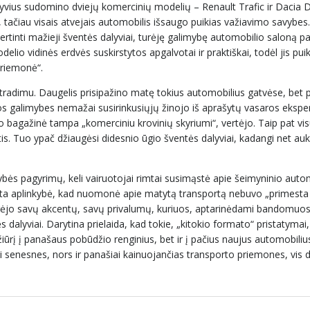
alyvius sudomino dviejų komercinių modelių – Renault Trafic ir Dacia 
nis, tačiau visais atvejais automobilis išsaugo puikias važiavimo savybe
vertinti mažieji šventės dalyviai, turėję galimybę automobilio saloną pa
elio vidinės erdvės suskirstytos apgalvotai ir praktiškai, todėl jis puiki
priemonė“.
radimu. Daugelis prisipažino matę tokius automobilius gatvėse, bet pr
os galimybes nemažai susirinkusiųjų žinojo iš aprašytų vasaros ekspe
o bagažinė tampa „komerciniu krovinių skyriumi“, vertėjo. Taip pat vi
is. Tuo ypač džiaugėsi didesnio ūgio šventės dalyviai, kadangi net auk
ės pagyrimų, keli vairuotojai rimtai susimąstė apie šeimyninio auto
 ta aplinkybė, kad nuomonė apie matytą transportą nebuvo „primesta i
turėjo savų akcentų, savų privalumų, kuriuos, aptarinėdami bandomuos
alyviai. Darytina prielaida, kad tokie, „kitokio formato“ pristatymai,
ožiūrį į panašaus pobūdžio renginius, bet ir į pačius naujus automobiliu
i senesnes, nors ir panašiai kainuojančias transporto priemones, vis d