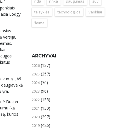
rida
rinka
saugumas
suv
da“
penkiais
taisyklės
technologijos
varikliai
 Dacia Lodgy
šeima
muosius
 versija,
šeimas.
 kad
ARCHYVAI
 saugos
kirtus
(137)
2026
(257)
2025
erdvumą. „Aš
(76)
2024
ė daugiavaikė
(96)
2023
 yra.
(155)
2022
inė Duster
ažumu (ką
(130)
2021
žę, kurios
(297)
2020
(426)
2019