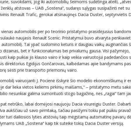
kurie, suvokdami, jog iki automobilių šeimoms sudėtinga ateiti, „atve
 ženklų atstovas – UAB „Sostena“, sudaręs sąlygas susipažinti net su 
eivinis Renault Trafic, gerokai atsinaujinęs Dacia Duster, septynvietis
d nė vienas automobilis per po teorinio pristatymo prasidėjusius bando
sulaukė naujasis Renault Scenic. Pristatymui buvo atvaryta penkiavietė
ietų automobilį. Tai ypač sudomino keturis ir daugiau vaikų auginančias 
o dizainas, bet ir funkcionalumas bei privalumų gausa. Visi pažymėjo,
usti kaip puikiai jis klauso vairo ir kaip veikia vairuotojui padedančios
is direktorius Egidijus Gončarovas, kalbėdamas apie bandymams pas
orę sėsti prie transporto priemonių vairo.
omobilį vairuojanti J. Pocienė išskyrė šio modelio ekonomiškumą ir 
inėje dar lieka vietos keliems pirkinių maišams,“ – pristatymo metu sak
obilio nesunkiai galima sumontuoti stogo bagažinę, nes „ragai“ tam jau
 pat netrūko, labai domėjosi naujuoju Dacia visureigiu Duster. Dabart
galva aukščiau už savo pirmtaką, tačiau pasižymi tokiu pat puikiu prav
r turi dailiosios lyties atstovių taip mėgstamą automatinę pavarų dė
ndymams UAB „Sostena“ kaip tik suteikė tokią Dacia Duster versiją.