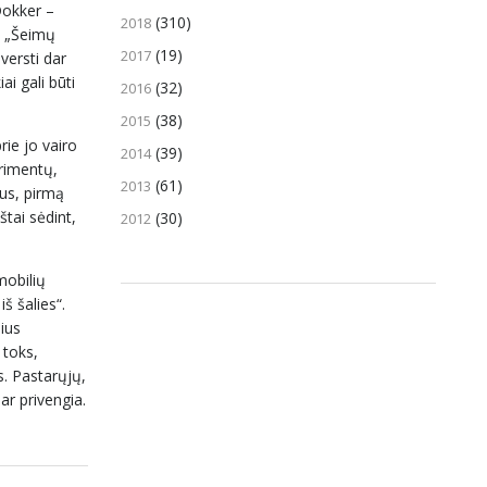
Dokker –
(310)
2018
s. „Šeimų
(19)
2017
versti dar
ai gali būti
(32)
2016
(38)
2015
ie jo vairo
(39)
2014
rimentų,
(61)
2013
sus, pirmą
štai sėdint,
(30)
2012
mobilių
š šalies“.
ius
 toks,
s. Pastarųjų,
ar privengia.