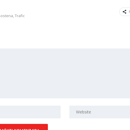
sostena
,
Trafic