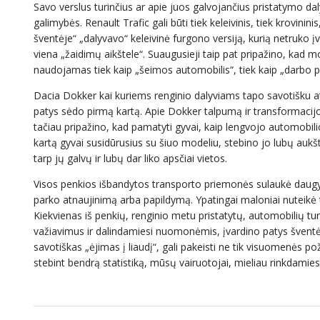
Savo verslus turinčius ar apie juos galvojančius pristatymo d
galimybės. Renault Trafic gali būti tiek keleivinis, tiek krovini
šventėje“ „dalyvavo“ keleivinė furgono versiją, kurią netruko į
viena „žaidimų aikštele“. Suaugusieji taip pat pripažino, kad mod
naudojamas tiek kaip „šeimos automobilis“, tiek kaip „darbo 
Dacia Dokker kai kuriems renginio dalyviams tapo savotišku at
patys sėdo pirmą kartą. Apie Dokker talpumą ir transformacij
tačiau pripažino, kad pamatyti gyvai, kaip lengvojo automobili
kartą gyvai susidūrusius su šiuo modeliu, stebino jo lubų aukšt
tarp jų galvų ir lubų dar liko apsčiai vietos.
Visos penkios išbandytos transporto priemonės sulaukė daugyb
parko atnaujinimą arba papildymą. Ypatingai maloniai nuteikė
Kiekvienas iš penkių, renginio metu pristatytų, automobilių 
važiavimus ir dalindamiesi nuomonėmis, įvardino patys šventės d
savotiškas „ėjimas į liaudį“, gali pakeisti ne tik visuomenės p
stebint bendrą statistiką, mūsų vairuotojai, mieliau rinkdamies