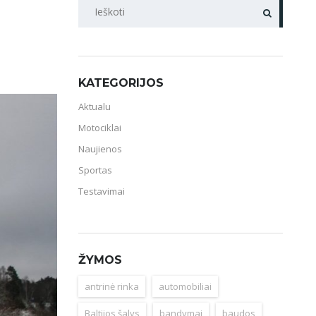
PAIEŠKA
KATEGORIJOS
Aktualu
Motociklai
Naujienos
Sportas
Testavimai
ŽYMOS
antrinė rinka
automobiliai
Baltijos šalys
bandymai
baudos