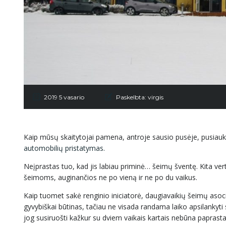
2019 5 vasario
Paskelbta:
virgis
Kaip mūsų skaitytojai pamena, antroje sausio pusėje, pusiauke
automobilių pristatymas.
Neįprastas tuo, kad jis labiau priminė… šeimų šventę. Kita vertu
šeimoms, auginančios ne po vieną ir ne po du vaikus.
Kaip tuomet sakė renginio iniciatorė, daugiavaikių šeimų aso
gyvybiškai būtinas, tačiau ne visada randama laiko apsilankyti sa
jog susiruošti kažkur su dviem vaikais kartais nebūna paprasta