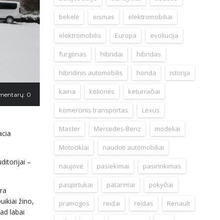
bekelė
eismas
elektromobiliai
elektromobilis
Europa
evoliucija
furgonas
hibridai
hibridas
hibridinis automobilis
honda
istorija
kaina
kelionės
keturračiai
mentarų: 0
komercinis transportas
Lexus
Master
Mercedes-Benz
modeliai
acia
Motociklai
naudoti automobiliai
ditorijai –
naujovė
pasiekimai
pasirinkimas
paspirtukai
patarimai
pokyčiai
ra
uikiai žino,
pramogos
reidai
reidas
Renault
ad labai