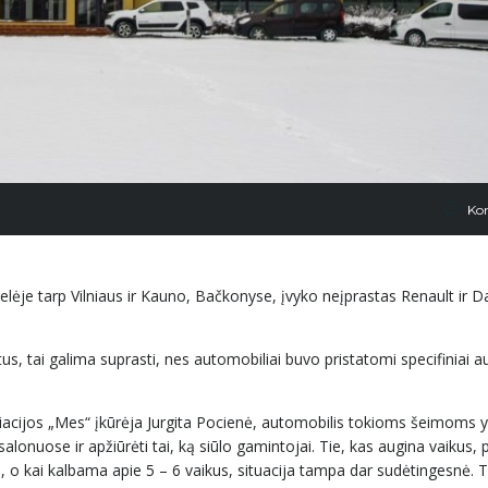
Ko
lėje tarp Vilniaus ir Kauno, Bačkonyse, įvyko neįprastas Renault ir D
s, tai galima suprasti, nes automobiliai buvo pristatomi specifiniai au
ciacijos „Mes“ įkūrėja Jurgita Pocienė, automobilis tokioms šeimoms y
lonuose ir apžiūrėti tai, ką siūlo gamintojai. Tie, kas augina vaikus, p
, o kai kalbama apie 5 – 6 vaikus, situacija tampa dar sudėtingesnė. T