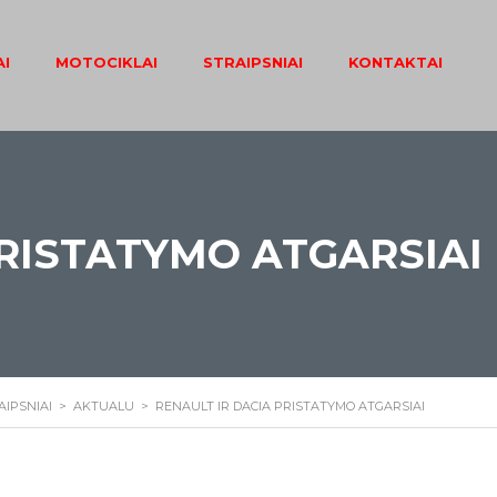
I
MOTOCIKLAI
STRAIPSNIAI
KONTAKTAI
PRISTATYMO ATGARSIAI
AIPSNIAI
>
AKTUALU
>
RENAULT IR DACIA PRISTATYMO ATGARSIAI