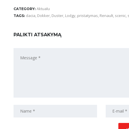
Aktualu
CATEGORY:
dacia
,
Dokker
,
Duster
,
Lodgy
,
pristatymas
,
Renault
,
scenic
,
TAGS:
PALIKTI ATSAKYMĄ