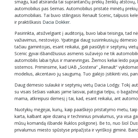
smagu, kad atsiranda tai suprantančių prekių ženklų atstovų, 
automobilius pas šeimas. Automobilius pristatė minėtų prekių
automobiliais. Tai buvo stilingasis Renault Scenic, talpusis kel
ir praktiškasis
Dacia Dokker.
Pasirinkta, atsižvelgiant į auditoriją, buvo labai teisinga, ta
važiavimus, nestovėjo. Ypatingai daug susirinkusiųjų dėmesio 
tačiau gamintojas, esant reikalui, gali pasiūlyti ir septynių v
Scenic gyvai išbandžiusius asmenis sužavėjo ne tik automobili
automobilis labai tylus ir manevringas. Žiemos keliai leido paja
sistemos. Priminsime, kad UAB „Sostena“ „Renault“ vykdomas
modelius, akcentavo jų saugumą. Tuo galėjo įsitikinti visi, pan
Daug dėmesio sulaukė ir septynių vietų Dacia Lodgy. Tokį aut
su visais šešiais vaikais jame laisvai, patogiai telpu, o bagaž
mama, atkreipusi dėmesį į tai, kad, esant reikalui, ant autom
Nuotykių mėgėjai, kurių, kaip paaiškėjo pristatymo metu, taip
karta, kalbant apie dizainą ir techninius privalumus, yra visa 
mūsų komandą išbandė Ruklos poligone). Be to, nuo šiol Duste
privalumus miesto spūstyse pripažįsta ir vyriškoji giminė. Ba