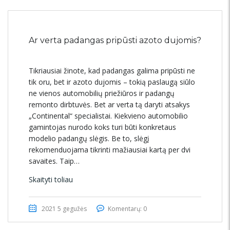
Ar verta padangas pripūsti azoto dujomis?
Tikriausiai žinote, kad padangas galima pripūsti ne
tik oru, bet ir azoto dujomis – tokią paslaugą siūlo
ne vienos automobilių priežiūros ir padangų
remonto dirbtuvės. Bet ar verta tą daryti atsakys
„Continental“ specialistai. Kiekvieno automobilio
gamintojas nurodo koks turi būti konkretaus
modelio padangų slėgis. Be to, slėgį
rekomenduojama tikrinti mažiausiai kartą per dvi
savaites. Taip…
Skaityti toliau
2021 5 gegužės
Komentarų: 0