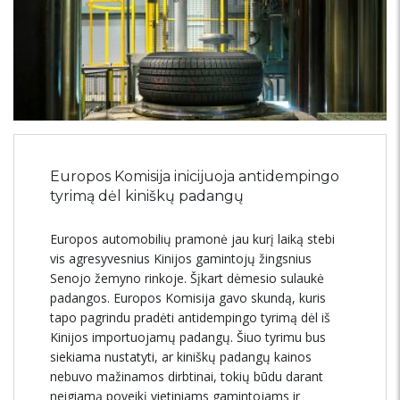
Europos Komisija inicijuoja antidempingo
tyrimą dėl kiniškų padangų
Europos automobilių pramonė jau kurį laiką stebi
vis agresyvesnius Kinijos gamintojų žingsnius
Senojo žemyno rinkoje. Šįkart dėmesio sulaukė
padangos. Europos Komisija gavo skundą, kuris
tapo pagrindu pradėti antidempingo tyrimą dėl iš
Kinijos importuojamų padangų. Šiuo tyrimu bus
siekiama nustatyti, ar kiniškų padangų kainos
nebuvo mažinamos dirbtinai, tokių būdu darant
neigiamą poveikį vietiniams gamintojams ir