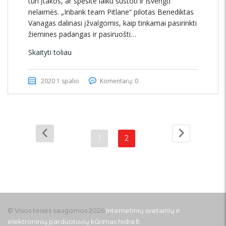
turi įtakos, ar spėsite laiku sustoti ir išvengti
nelaimės. „Inbank team Pitlane“ pilotas Benediktas
Vanagas dalinasi įžvalgomis, kaip tinkamai pasirinkti
žiemines padangas ir pasiruošti…
Skaityti toliau
2020 1 spalio
Komentarų: 0
1
2
© Visos teisės saugomos 2026
Internetinių svetainių ir
elektroninių parduotuvių kūrimas
hidra.lt