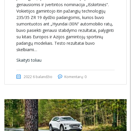
geriausiomis ir įvertintos nominacija „Išskirtinės“.
Vokietijos gamintojo itin pažangių technologijų
235/35 ZR 19 dydžio padangomis, kurios buvo
sumontuotos ant „Hyundai i30N“ automobilio ratų,
buvo pasiekti geriausi stabdymo rezultatai, palyginti
su kitais Europos ir Azijos gamintojų sportinių
padangų modeliais. Testo rezultatai buvo
skelbiami…
Skaityti toliau
2022 6 balandžio
Komentarų: 0