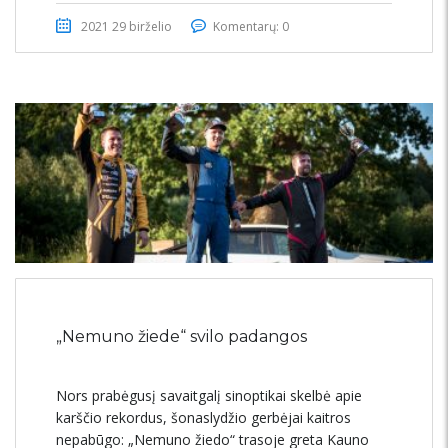
2021 29 birželio
Komentarų: 0
„Nemuno žiede“ svilo padangos
Nors prabėgusį savaitgalį sinoptikai skelbė apie
karščio rekordus, šonaslydžio gerbėjai kaitros
nepabūgo: „Nemuno žiedo“ trasoje greta Kauno