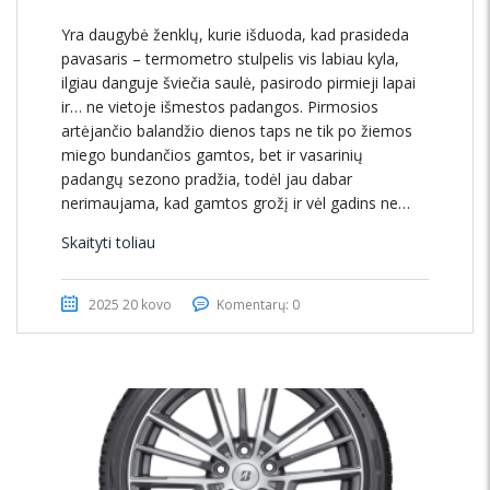
Yra daugybė ženklų, kurie išduoda, kad prasideda
pavasaris – termometro stulpelis vis labiau kyla,
ilgiau danguje šviečia saulė, pasirodo pirmieji lapai
ir… ne vietoje išmestos padangos. Pirmosios
artėjančio balandžio dienos taps ne tik po žiemos
miego bundančios gamtos, bet ir vasarinių
padangų sezono pradžia, todėl jau dabar
nerimaujama, kad gamtos grožį ir vėl gadins ne…
Skaityti toliau
2025 20 kovo
Komentarų: 0