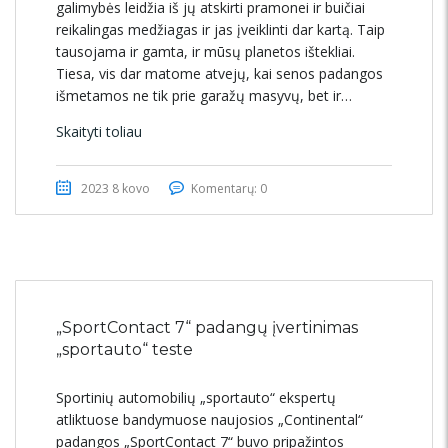
galimybės leidžia iš jų atskirti pramonei ir buičiai
reikalingas medžiagas ir jas įveiklinti dar kartą. Taip
tausojama ir gamta, ir mūsų planetos ištekliai.
Tiesa, vis dar matome atvejų, kai senos padangos
išmetamos ne tik prie garažų masyvų, bet ir…
Skaityti toliau
2023 8 kovo
Komentarų: 0
„SportContact 7“ padangų įvertinimas
„sportauto“ teste
Sportinių automobilių „sportauto“ ekspertų
atliktuose bandymuose naujosios „Continental“
padangos „SportContact 7“ buvo pripažintos