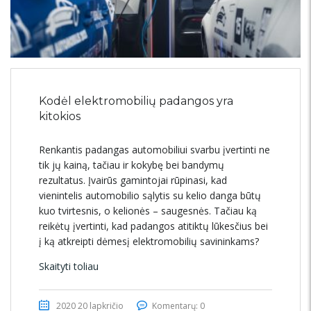
Kodėl elektromobilių padangos yra
kitokios
Renkantis padangas automobiliui svarbu įvertinti ne
tik jų kainą, tačiau ir kokybę bei bandymų
rezultatus. Įvairūs gamintojai rūpinasi, kad
vienintelis automobilio sąlytis su kelio danga būtų
kuo tvirtesnis, o kelionės – saugesnės. Tačiau ką
reikėtų įvertinti, kad padangos atitiktų lūkesčius bei
į ką atkreipti dėmesį elektromobilių savininkams?
Skaityti toliau
2020 20 lapkričio
Komentarų: 0