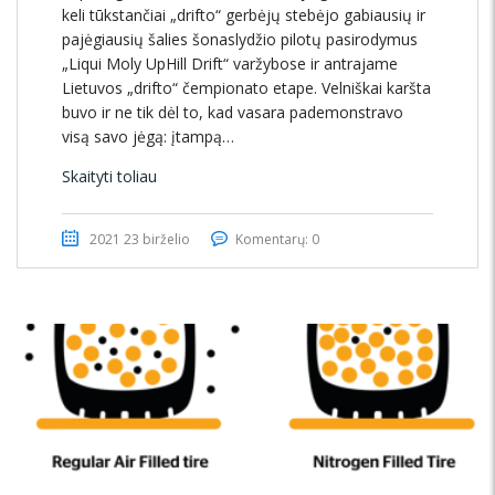
keli tūkstančiai „drifto“ gerbėjų stebėjo gabiausių ir
pajėgiausių šalies šonaslydžio pilotų pasirodymus
„Liqui Moly UpHill Drift“ varžybose ir antrajame
Lietuvos „drifto“ čempionato etape. Velniškai karšta
buvo ir ne tik dėl to, kad vasara pademonstravo
visą savo jėgą: įtampą…
Skaityti toliau
2021 23 birželio
Komentarų: 0