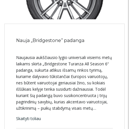
Nauja „Bridgestone“ padanga
Naujausia aukščiausio lygio universali visiems metų
laikams skirta „Bridgestone Turanza All Season 6“
padanga, sukurta atlikus išsamų rinkos tyrimą,
kuriame dalyvavo tūkstančiai Europos vairuotojų,
nes būtent vairuotojai geriausiai žino, su kokiais
iššūkiais kelyje tenka susidurti dažniausiai. Todėl
kuriant šią padangą buvo susikoncentruota į trijų
pagrindinių savybių, kurias akcentavo vairuotojai,
užtikrinimą – puikų stabdymą visais metų…
Skaityti toliau