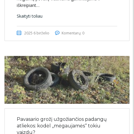
iškreipiant…
Skaityti toliau
2025 6 birželio
Komentarų: 0
Pavasario grožį užgožiančios padangų
atliekos: kodėl „mėgaujamės“ tokiu
vaizdu?