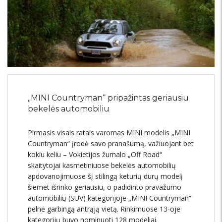
„MINI Countryman“ pripažintas geriausiu
bekelės automobiliu
Pirmasis visais ratais varomas MINI modelis „MINI
Countryman“ įrodė savo pranašumą, važiuojant bet
kokiu keliu – Vokietijos žurnalo „Off Road“
skaitytojai kasmetiniuose bekelės automobilių
apdovanojimuose šį stilingą keturių durų modelį
šiemet išrinko geriausiu, o padidinto pravažumo
automobilių (SUV) kategorijoje „MINI Countryman“
pelnė garbingą antrąją vietą. Rinkimuose 13-oje
kategorijų buvo nominuoti 128 modeliai.