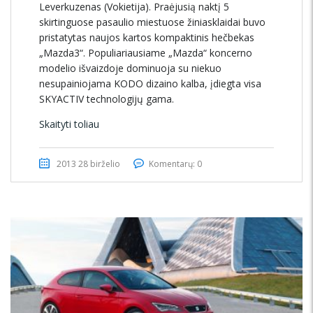
Leverkuzenas (Vokietija). Praėjusią naktį 5
skirtinguose pasaulio miestuose žiniasklaidai buvo
pristatytas naujos kartos kompaktinis hečbekas
„Mazda3“. Populiariausiame „Mazda“ koncerno
modelio išvaizdoje dominuoja su niekuo
nesupainiojama KODO dizaino kalba, įdiegta visa
SKYACTIV technologijų gama.
Skaityti toliau
2013 28 birželio
Komentarų: 0