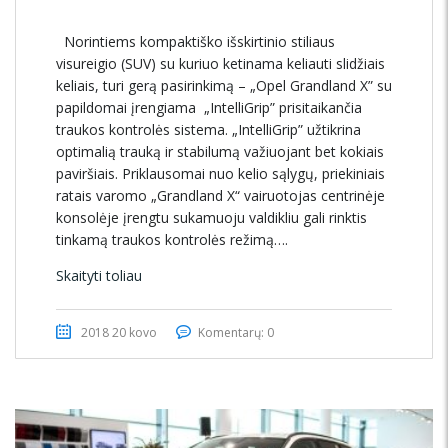
Norintiems kompaktiško išskirtinio stiliaus
visureigio (SUV) su kuriuo ketinama keliauti slidžiais
keliais, turi gerą pasirinkimą – „Opel Grandland X” su
papildomai įrengiama „IntelliGrip” prisitaikančia
traukos kontrolės sistema. „IntelliGrip” užtikrina
optimalią trauką ir stabilumą važiuojant bet kokiais
paviršiais. Priklausomai nuo kelio sąlygų, priekiniais
ratais varomo „Grandland X“ vairuotojas centrinėje
konsolėje įrengtu sukamuoju valdikliu gali rinktis
tinkamą traukos kontrolės režimą….
Skaityti toliau
2018 20 kovo
Komentarų: 0