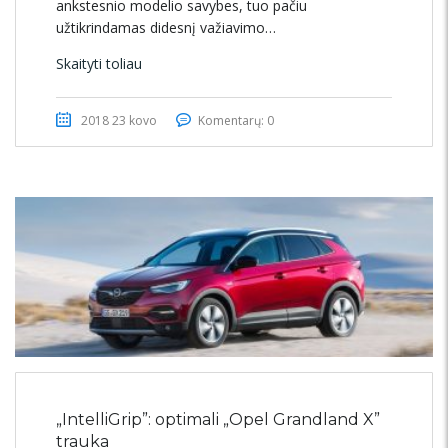
ankstesnio modelio savybes, tuo pačiu
užtikrindamas didesnį važiavimo…
Skaityti toliau
2018 23 kovo
Komentarų: 0
„IntelliGrip”: optimali „Opel Grandland X”
trauka