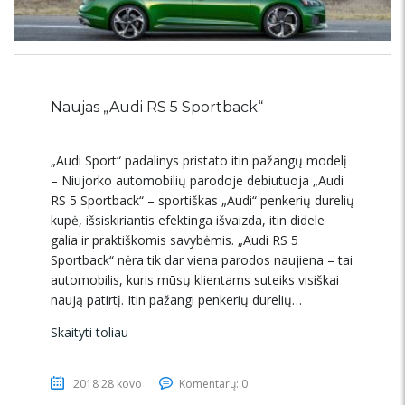
Naujas „Audi RS 5 Sportback“
„Audi Sport“ padalinys pristato itin pažangų modelį
– Niujorko automobilių parodoje debiutuoja „Audi
RS 5 Sportback“ – sportiškas „Audi“ penkerių durelių
kupė, išsiskiriantis efektinga išvaizda, itin didele
galia ir praktiškomis savybėmis. „Audi RS 5
Sportback“ nėra tik dar viena parodos naujiena – tai
automobilis, kuris mūsų klientams suteiks visiškai
naują patirtį. Itin pažangi penkerių durelių…
Skaityti toliau
2018 28 kovo
Komentarų: 0