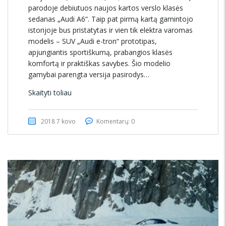
parodoje debiutuos naujos kartos verslo klasės
sedanas „Audi A6“. Taip pat pirmą kartą gamintojo
istorijoje bus pristatytas ir vien tik elektra varomas
modelis – SUV „Audi e-tron“ prototipas,
apjungiantis sportiškumą, prabangios klasės
komfortą ir praktiškas savybes. Šio modelio
gamybai parengta versija pasirodys…
Skaityti toliau
2018 7 kovo
Komentarų: 0