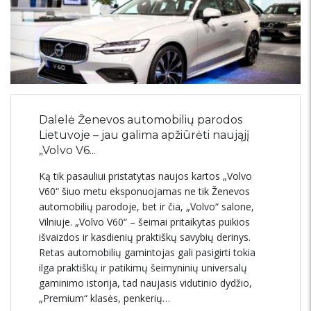
Dalelė Ženevos automobilių parodos
Lietuvoje – jau galima apžiūrėti naująjį
„Volvo V6...
Ką tik pasauliui pristatytas naujos kartos „Volvo
V60“ šiuo metu eksponuojamas ne tik Ženevos
automobilių parodoje, bet ir čia, „Volvo“ salone,
Vilniuje. „Volvo V60“ – šeimai pritaikytas puikios
išvaizdos ir kasdienių praktiškų savybių derinys.
Retas automobilių gamintojas gali pasigirti tokia
ilga praktiškų ir patikimų šeimyninių universalų
gaminimo istorija, tad naujasis vidutinio dydžio,
„Premium“ klasės, penkerių…