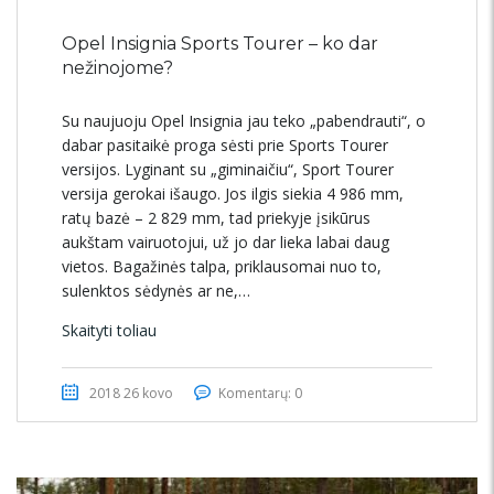
Opel Insignia Sports Tourer – ko dar
nežinojome?
Su naujuoju Opel Insignia jau teko „pabendrauti“, o
dabar pasitaikė proga sėsti prie Sports Tourer
versijos. Lyginant su „giminaičiu“, Sport Tourer
versija gerokai išaugo. Jos ilgis siekia 4 986 mm,
ratų bazė – 2 829 mm, tad priekyje įsikūrus
aukštam vairuotojui, už jo dar lieka labai daug
vietos. Bagažinės talpa, priklausomai nuo to,
sulenktos sėdynės ar ne,…
Skaityti toliau
2018 26 kovo
Komentarų: 0