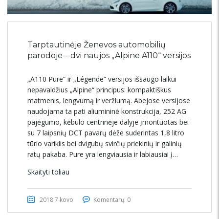
Tarptautinėje Ženevos automobilių
parodoje – dvi naujos „Alpine A110“ versijos
„A110 Pure“ ir „Légende“ versijos išsaugo laikui
nepavaldžius „Alpine“ principus: kompaktiškus
matmenis, lengvumą ir veržlumą. Abejose versijose
naudojama ta pati aliumininė konstrukcija, 252 AG
pajėgumo, kėbulo centrinėje dalyje įmontuotas bei
su 7 laipsnių DCT pavarų dėže suderintas 1,8 litro
tūrio variklis bei dvigubų svirčių priekinių ir galinių
ratų pakaba. Pure yra lengviausia ir labiausiai į…
Skaityti toliau
2018 7 kovo
Komentarų: 0