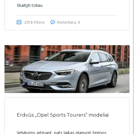
Skaityti toliau
2018 9 kovo
Komentarų: 0
Erdvūs „Opel Sports Tourers” modeliai
Velykoms artėjant, pats laikas planuoti šeimos