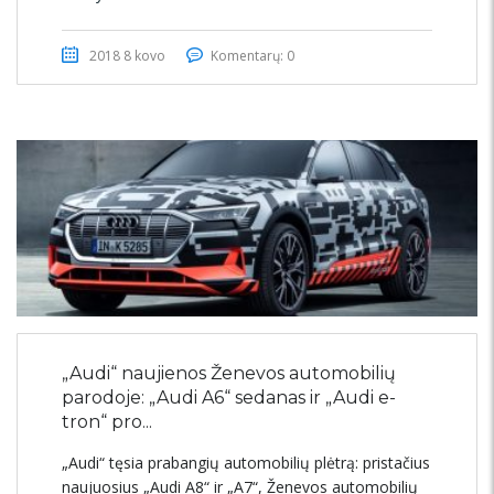
2018 8 kovo
Komentarų: 0
„Audi“ naujienos Ženevos automobilių
parodoje: „Audi A6“ sedanas ir „Audi e-
tron“ pro...
„Audi“ tęsia prabangių automobilių plėtrą: pristačius
naujuosius „Audi A8“ ir „A7“, Ženevos automobilių