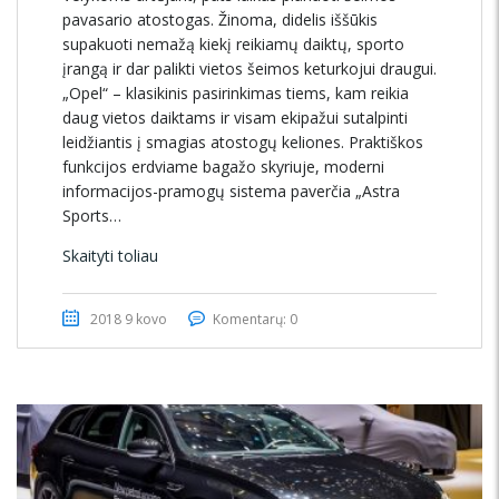
pavasario atostogas. Žinoma, didelis iššūkis
supakuoti nemažą kiekį reikiamų daiktų, sporto
įrangą ir dar palikti vietos šeimos keturkojui draugui.
„Opel“ – klasikinis pasirinkimas tiems, kam reikia
daug vietos daiktams ir visam ekipažui sutalpinti
leidžiantis į smagias atostogų keliones. Praktiškos
funkcijos erdviame bagažo skyriuje, moderni
informacijos-pramogų sistema paverčia „Astra
Sports…
Skaityti toliau
2018 9 kovo
Komentarų: 0