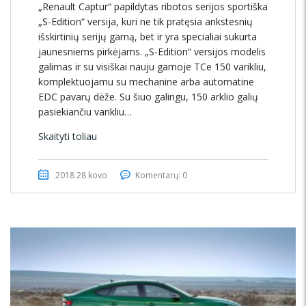
„Renault Captur“ papildytas ribotos serijos sportiška
„S-Edition“ versija, kuri ne tik pratęsia ankstesnių
išskirtinių serijų gamą, bet ir yra specialiai sukurta
jaunesniems pirkėjams. „S-Edition“ versijos modelis
galimas ir su visiškai nauju gamoje TCe 150 varikliu,
komplektuojamu su mechanine arba automatine
EDC pavarų dėže. Su šiuo galingu, 150 arklio galių
pasiekiančiu varikliu…
Skaityti toliau
2018 28 kovo
Komentarų: 0