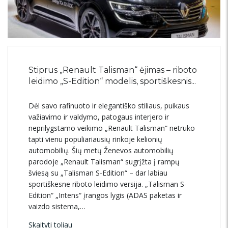
Stiprus „Renault Talisman“ ėjimas – riboto
leidimo „S-Edition“ modelis, sportiškesnis...
Dėl savo rafinuoto ir elegantiško stiliaus, puikaus
važiavimo ir valdymo, patogaus interjero ir
neprilygstamo veikimo „Renault Talisman“ netruko
tapti vienu populiariausių rinkoje kelionių
automobilių. Šių metų Ženevos automobilių
parodoje „Renault Talisman“ sugrįžta į rampų
šviesą su „Talisman S-Edition“ – dar labiau
sportiškesne riboto leidimo versija. „Talisman S-
Edition“ „Intens“ įrangos lygis (ADAS paketas ir
vaizdo sistema,…
Skaityti toliau