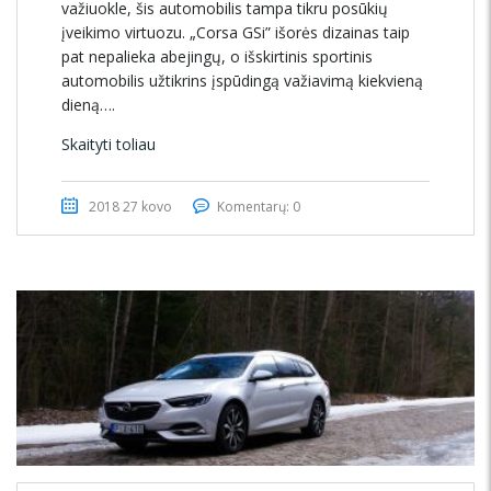
važiuokle, šis automobilis tampa tikru posūkių
įveikimo virtuozu. „Corsa GSi” išorės dizainas taip
pat nepalieka abejingų, o išskirtinis sportinis
automobilis užtikrins įspūdingą važiavimą kiekvieną
dieną….
Skaityti toliau
2018 27 kovo
Komentarų: 0