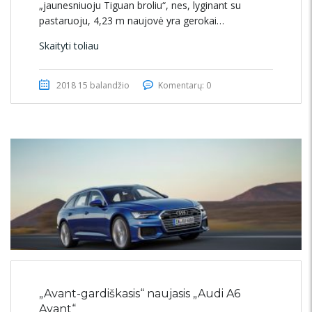
„jaunesniuoju Tiguan broliu“, nes, lyginant su
pastaruoju, 4,23 m naujovė yra gerokai…
Skaityti toliau
2018 15 balandžio
Komentarų: 0
„Avant-gardiškasis“ naujasis „Audi A6
Avant“