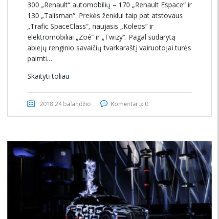
300 „Renault“ automobilių – 170 „Renault Espace“ ir
130 „Talisman“. Prekės ženklui taip pat atstovaus
„Trafic SpaceClass“, naujasis „Koleos“ ir
elektromobiliai „Zoé“ ir „Twizy“. Pagal sudarytą
abiejų renginio savaičių tvarkaraštį vairuotojai turės
paimti…
Skaityti toliau
2018 24 balandžio
Komentarų: 0