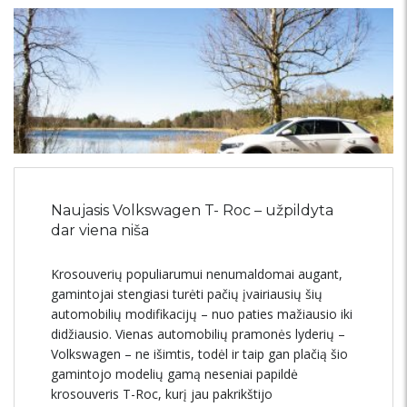
Naujasis Volkswagen T- Roc – užpildyta
dar viena niša
Krosouverių populiarumui nenumaldomai augant,
gamintojai stengiasi turėti pačių įvairiausių šių
automobilių modifikacijų – nuo paties mažiausio iki
didžiausio. Vienas automobilių pramonės lyderių –
Volkswagen – ne išimtis, todėl ir taip gan plačią šio
gamintojo modelių gamą neseniai papildė
krosouveris T-Roc, kurį jau pakrikštijo