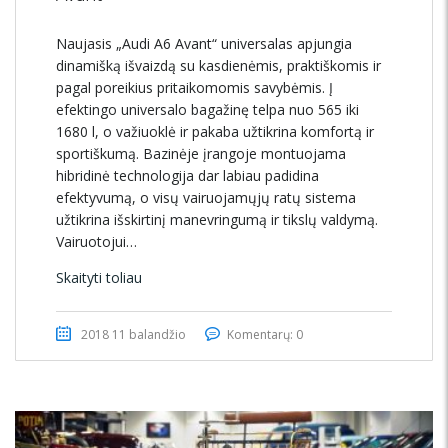
Naujasis „Audi A6 Avant“ universalas apjungia
dinamišką išvaizdą su kasdienėmis, praktiškomis ir
pagal poreikius pritaikomomis savybėmis. Į
efektingo universalo bagažinę telpa nuo 565 iki
1680 l, o važiuoklė ir pakaba užtikrina komfortą ir
sportiškumą. Bazinėje įrangoje montuojama
hibridinė technologija dar labiau padidina
efektyvumą, o visų vairuojamųjų ratų sistema
užtikrina išskirtinį manevringumą ir tikslų valdymą.
Vairuotojui…
Skaityti toliau
2018 11 balandžio
Komentarų: 0