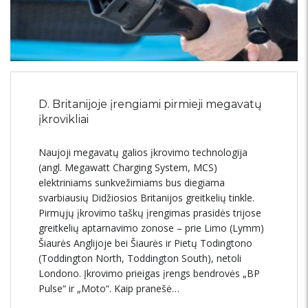
D. Britanijoje įrengiami pirmieji megavatų
įkrovikliai
Naujoji megavatų galios įkrovimo technologija
(angl. Megawatt Charging System, MCS)
elektriniams sunkvežimiams bus diegiama
svarbiausių Didžiosios Britanijos greitkelių tinkle.
Pirmųjų įkrovimo taškų įrengimas prasidės trijose
greitkelių aptarnavimo zonose – prie Limo (Lymm)
Šiaurės Anglijoje bei Šiaurės ir Pietų Todingtono
(Toddington North, Toddington South), netoli
Londono. Įkrovimo prieigas įrengs bendrovės „BP
Pulse“ ir „Moto“. Kaip pranešė…