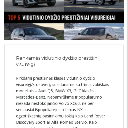
Renkamės vidutinio dydžio prestižinį
visureigį
Pirkdami prestižinės klasės vidutinio dydžio
visureigį/krosoverį, susiduriame su trimis vokiškais
modeliais – Audi Q5, BMW X3, GLC klasės
Mercedes-Benz. Nepamirškime ir populiarumo
niekada nestokojančio Volvo XC60, ne per
seniausiai išpopuliarėjusio Lexus NX ir
egzotiškesnių pasirinkimų tokių kaip Land Rover
Discovery Sport ar Alfa Romeo Stelvio. Kaip