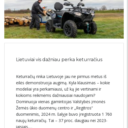
Lietuviai vis dažniau perka keturračius
Keturračių rinka Lietuvoje jau ne pirmus metus iš
eilės demonstruoja augimą. Kyla klausimas – kokie
modeliai yra perkamiausi, už ką jie vertinami ir
kokioms reikmėms dažniausiai naudojami?
Dominuoja vienas gamintojas Valstybės įmonės
Žemės ūkio duomenų centro ir „Regitros“
duomenimis, 2024 m. šalyje buvo įregistruota 1 760
naujų keturračių. Tai – 37 proc. daugiau nei 2023-
iaisiais,…