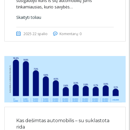
susigaudyti kuris iš šių automobilių jums
tinkamiausias, kurio savybės…
Skaityti toliau
2025 22 spalio
Komentarų: 0
Kas dešimtas automobilis – su suklastota
rida