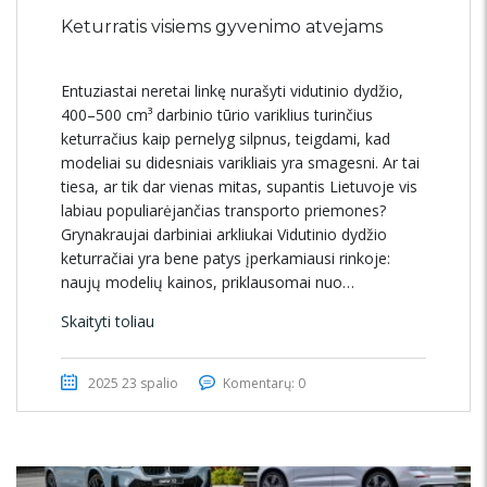
Keturratis visiems gyvenimo atvejams
Entuziastai neretai linkę nurašyti vidutinio dydžio,
400–500 cm³ darbinio tūrio variklius turinčius
keturračius kaip pernelyg silpnus, teigdami, kad
modeliai su didesniais varikliais yra smagesni. Ar tai
tiesa, ar tik dar vienas mitas, supantis Lietuvoje vis
labiau populiarėjančias transporto priemones?
Grynakraujai darbiniai arkliukai Vidutinio dydžio
keturračiai yra bene patys įperkamiausi rinkoje:
naujų modelių kainos, priklausomai nuo…
Skaityti toliau
2025 23 spalio
Komentarų: 0