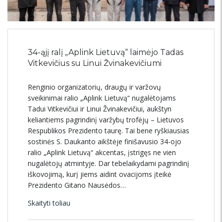
34-ąjį ralį „Aplink Lietuvą“ laimėjo Tadas
Vitkevičius su Linui Žvinakevičiumi
Renginio organizatorių, draugų ir varžovų
sveikinimai ralio „Aplink Lietuvą“ nugalėtojams
Tadui Vitkevičiui ir Linui Žvinakevičiui, aukštyn
keliantiems pagrindinį varžybų trofėjų – Lietuvos
Respublikos Prezidento taurę. Tai bene ryškiausias
sostinės S. Daukanto aikštėje finišavusio 34-ojo
ralio „Aplink Lietuvą“ akcentas, įstrigęs ne vien
nugalėtojų atmintyje. Dar tebelaikydami pagrindinį
iškovojimą, kurį jiems aidint ovacijoms įteikė
Prezidento Gitano Nausėdos…
Skaityti toliau