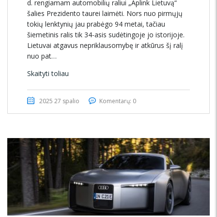
d. rengiamam automobilių raliui „Aplink Lietuvą“
šalies Prezidento taurei laimėti. Nors nuo pirmųjų
tokių lenktynių jau prabėgo 94 metai, tačiau
šiemetinis ralis tik 34-asis sudėtingoje jo istorijoje.
Lietuvai atgavus nepriklausomybę ir atkūrus šį ralį
nuo pat…
Skaityti toliau
2025 27 spalio
Komentarų: 0