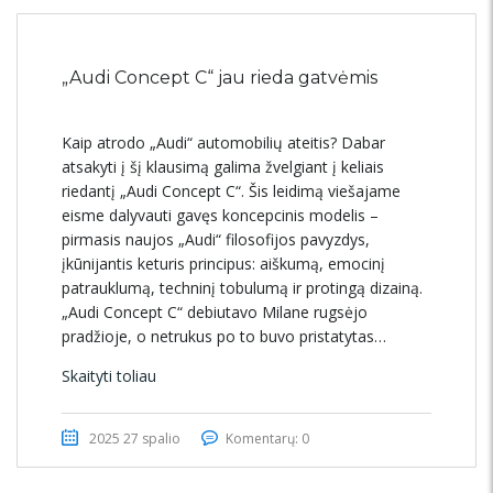
„Audi Concept C“ jau rieda gatvėmis
Kaip atrodo „Audi“ automobilių ateitis? Dabar
atsakyti į šį klausimą galima žvelgiant į keliais
riedantį „Audi Concept C“. Šis leidimą viešajame
eisme dalyvauti gavęs koncepcinis modelis –
pirmasis naujos „Audi“ filosofijos pavyzdys,
įkūnijantis keturis principus: aiškumą, emocinį
patrauklumą, techninį tobulumą ir protingą dizainą.
„Audi Concept C“ debiutavo Milane rugsėjo
pradžioje, o netrukus po to buvo pristatytas…
Skaityti toliau
2025 27 spalio
Komentarų: 0