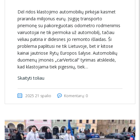
Dėl ridos klastojimo automobilių pirkėjai kasmet
praranda milijonus eurų. Įsigiję transporto
priemonę su pakoreguotais odometro rodmenimis
vairuotojai ne tik permoka už automobilį, tačiau
vėliau patiria ir didesnes jo remonto išlaidas. Ši
problema paplitusi ne tik Lietuvoje, bet ir kitose
kainai jautriose Rytų Europos šalyse. Automobilių
duomenų įmonės „carVertical“ tyrimas atskleidė,
kad klastojama tiek pigesnių, tiek…
Skaityti toliau
2025 21 spalio
Komentarų: 0