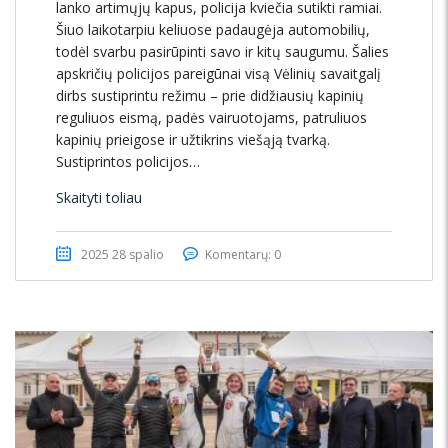
lanko artimųjų kapus, policija kviečia sutikti ramiai.
Šiuo laikotarpiu keliuose padaugėja automobilių,
todėl svarbu pasirūpinti savo ir kitų saugumu. Šalies
apskričių policijos pareigūnai visą Vėlinių savaitgalį
dirbs sustiprintu režimu – prie didžiausių kapinių
reguliuos eismą, padės vairuotojams, patruliuos
kapinių prieigose ir užtikrins viešąją tvarką.
Sustiprintos policijos…
Skaityti toliau
2025 28 spalio
Komentarų: 0