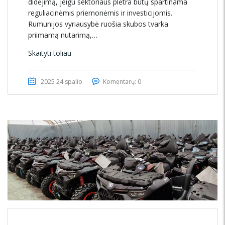
didėjimą, jeigu sektoriaus plėtra būtų spartinama
reguliacinėmis priemonėmis ir investicijomis.
Rumunijos vyriausybė ruošia skubos tvarka
priimamą nutarimą,…
Skaityti toliau
2025 24 spalio
Komentarų: 0