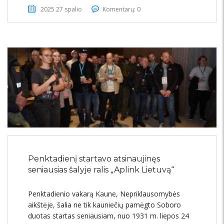
2025 27 spalio
Komentarų: 0
Penktadienį startavo atsinaujinęs
seniausias šalyje ralis „Aplink Lietuvą“
Penktadienio vakarą Kaune, Nepriklausomybės
aikštėje, šalia ne tik kauniečių pamėgto Soboro
duotas startas seniausiam, nuo 1931 m. liepos 24