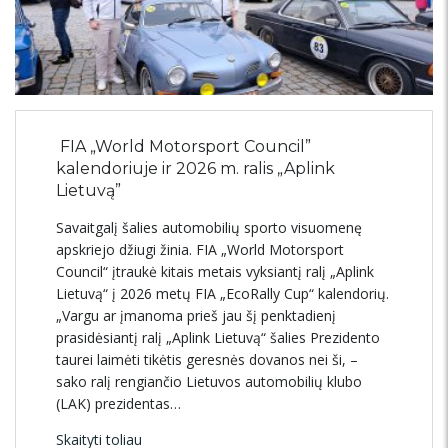
FIA „World Motorsport Council”
kalendoriuje ir 2026 m. ralis „Aplink
Lietuvą”
Savaitgalį šalies automobilių sporto visuomenę
apskriejo džiugi žinia. FIA „World Motorsport
Council“ įtraukė kitais metais vyksiantį ralį „Aplink
Lietuvą“ į 2026 metų FIA „EcoRally Cup“ kalendorių.
„Vargu ar įmanoma prieš jau šį penktadienį
prasidėsiantį ralį „Aplink Lietuvą“ šalies Prezidento
taurei laimėti tikėtis geresnės dovanos nei ši, –
sako ralį rengiančio Lietuvos automobilių klubo
(LAK) prezidentas…
Skaityti toliau