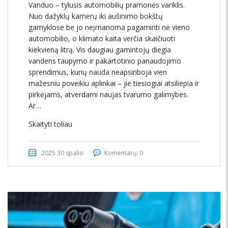
Vanduo – tylusis automobilių pramonės variklis.
Nuo dažyklų kamerų iki aušinimo bokštų
gamyklose be jo neįmanoma pagaminti nė vieno
automobilio, o klimato kaita verčia skaičiuoti
kiekvieną litrą. Vis daugiau gamintojų diegia
vandens taupymo ir pakartotinio panaudojimo
sprendimus, kurių nauda neapsiriboja vien
mažesniu poveikiu aplinkai – jie tiesiogiai atsiliepia ir
pirkėjams, atverdami naujas tvarumo galimybes.
Ar…
Skaityti toliau
2025 30 spalio
Komentarų: 0