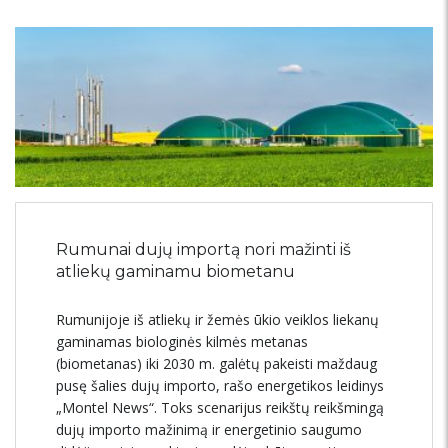
Rumunai dujų importą nori mažinti iš
atliekų gaminamu biometanu
Rumunijoje iš atliekų ir žemės ūkio veiklos liekanų
gaminamas biologinės kilmės metanas
(biometanas) iki 2030 m. galėtų pakeisti maždaug
pusę šalies dujų importo, rašo energetikos leidinys
„Montel News“. Toks scenarijus reikštų reikšmingą
dujų importo mažinimą ir energetinio saugumo