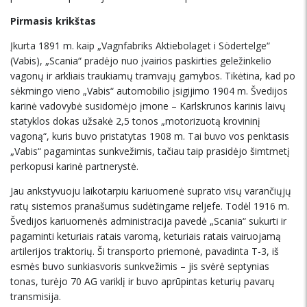
Pirmasis krikštas
Įkurta 1891 m. kaip „Vagnfabriks Aktiebolaget i Södertelge“
(Vabis), „Scania“ pradėjo nuo įvairios paskirties geležinkelio
vagonų ir arkliais traukiamų tramvajų gamybos. Tikėtina, kad po
sėkmingo vieno „Vabis“ automobilio įsigijimo 1904 m. Švedijos
karinė vadovybė susidomėjo įmone – Karlskrunos karinis laivų
statyklos dokas užsakė 2,5 tonos „motorizuotą krovininį
vagoną“, kuris buvo pristatytas 1908 m. Tai buvo vos penktasis
„Vabis“ pagamintas sunkvežimis, tačiau taip prasidėjo šimtmetį
perkopusi karinė partnerystė.
Jau ankstyvuoju laikotarpiu kariuomenė suprato visų varančiųjų
ratų sistemos pranašumus sudėtingame reljefe. Todėl 1916 m.
Švedijos kariuomenės administracija pavedė „Scania“ sukurti ir
pagaminti keturiais ratais varomą, keturiais ratais vairuojamą
artilerijos traktorių. Ši transporto priemonė, pavadinta T-3, iš
esmės buvo sunkiasvoris sunkvežimis – jis svėrė septynias
tonas, turėjo 70 AG variklį ir buvo aprūpintas keturių pavarų
transmisija.