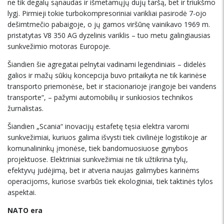
ne tik degalų sąnaudas ir išmetamųjų dujų taršą, bet ir triukšmo
lygį. Pirmieji tokie turbokompresoriniai varikliai pasirodė 7-ojo
dešimtmečio pabaigoje, o jų gamos viršūnę vainikavo 1969 m.
pristatytas V8 350 AG dyzelinis variklis – tuo metu galingiausias
sunkvežimio motoras Europoje.
Šiandien šie agregatai pelnytai vadinami legendiniais – didelės
galios ir mažų sūkių koncepcija buvo pritaikyta ne tik karinėse
transporto priemonėse, bet ir stacionarioje įrangoje bei vandens
transporte“, – pažymi automobilių ir sunkiosios technikos
žurnalistas.
Šiandien „Scania“ inovacijų estafetę tęsia elektra varomi
sunkvežimiai, kuriuos galima išvysti tiek civilinėje logistikoje ar
komunalininkų įmonėse, tiek bandomuosiuose gynybos
projektuose. Elektriniai sunkvežimiai ne tik užtikrina tylų,
efektyvų judėjimą, bet ir atveria naujas galimybes karinėms
operacijoms, kuriose svarbūs tiek ekologiniai, tiek taktinės tylos
aspektai.
NATO era