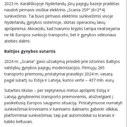
2023 m. Karališkojoje Nyderlandų jūrų pajėgų bazėje pradėtas
naudoti pirmasis visiškai elektrinis „Scania 25P“ (6×2*4)
sunkvežimis. Tai buvo pirmasis elektrinis sunkvežimis visoje
Nyderlandų gynybos sistemoje, skirtas operacinių laivų
aprūpinimui. Akivaizdu, kad tvarumo kryptis tampa neatsiejama
ne tik Europos sunkiojo transporto, bet ir gynybos sektoriaus
ateities dalimi.
Baltijos gynybos sutartis
2024 m. „Scania“ gavo užsakymą prisidėti prie istorinės Baltijos
valstybių gynybos pajėgų modernizacijos. Pirmųjų 265
transporto priemonių pristatymai prasidėjo 2024 m. vasarą
pagal sutartį su Estija ir Latvija, kurios vertė – 437 mln. eurų.
Sutarties tikslas – per septynerius metus aprūpinti Estiją ir
Latviją gynybinėmis transporto priemonėmis, atsižvelgiant į
pasikeitusią Europos saugumo situaciją. Pristatymuose numatyti
sunkvežimiai kroviniams ir kariniams daliniams gabenti: vilkikai,
platforminiai sunkvežimiai, taip pat automobiliai su kranais ir
kablio keltuvais.