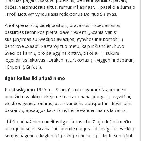
mašinas pagal užsakovo poreikius, derinant variklius, pavarų
dėžes, varomuosius tiltus, rėmus ir kabinas“, – pasakoja žurnalo
„Profi Lietuva“ vyriausiasis redaktorius Dainius Šišlavas.
Anot specialisto, didelį postūmį pravažios ir specialiosios
paskirties technikos plėtrai davė 1969 m. „Scania-Vabis“
susijungimas su Švedijos aviacijos, gynybos ir automobilių
bendrove „Saab“. Pastaroji tuo metu, kaip ir šiandien, buvo
Švedijos karinių oro pajėgų naikintuvų tiekėja – ji sukūrė
legendinius lėktuvus „Draken“ („Drakonas“), „Viggen“ ir dabartinį
„Gripen“ („Grifas“).
Ilgas kelias iki pripažinimo
Po atsiskyrimo 1995 m. „Scania“ tapo savarankiška įmone ir
pripažintu variklių tiekėju ne tik stacionariai įrangai, pavyzdžiui,
elektros generatoriams, bet ir vandens transportui – koviniams,
pakrančių apsaugos kateriams bei povandeniniams laivams.
„Iki šio pripažinimo nueitas ilgas kelias: dar 7-ojo dešimtmečio
antroje pusėje „Scania“ nusprendė naujos didelės galios variklių
serijos pagrindu diegti mažų sūkių koncepciją. Ji leido sumažinti