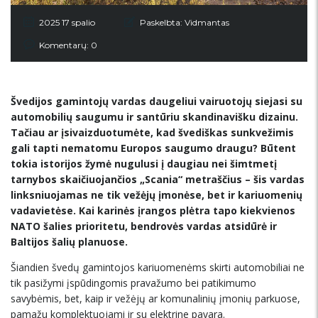
2025 17 spalio
Paskelbta:
Vidmantas
Komentarų: 0
Švedijos gamintojų vardas daugeliui vairuotojų siejasi su
automobilių saugumu ir santūriu skandinavišku dizainu.
Tačiau ar įsivaizduotumėte, kad švediškas sunkvežimis
gali tapti nematomu Europos saugumo draugu? Būtent
tokia istorijos žymė nugulusi į daugiau nei šimtmetį
tarnybos skaičiuojančios „Scania“ metraščius – šis vardas
linksniuojamas ne tik vežėjų įmonėse, bet ir kariuomenių
vadavietėse. Kai karinės įrangos plėtra tapo kiekvienos
NATO šalies prioritetu, bendrovės vardas atsidūrė ir
Baltijos šalių planuose.
Šiandien švedų gamintojos kariuomenėms skirti automobiliai ne
tik pasižymi įspūdingomis pravažumo bei patikimumo
savybėmis, bet, kaip ir vežėjų ar komunalinių įmonių parkuose,
pamažu komplektuojami ir su elektrine pavara.