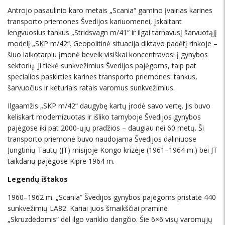
Antrojo pasaulinio karo metais „Scania“ gamino įvairias karines
transporto priemones Švedijos kariuomenei, įskaitant
lengvuosius tankus „Stridsvagn m/41“ ir ilgai tarnavusį šarvuotąjį
modelį „SKP m/42“. Geopolitinė situacija diktavo padėtį rinkoje –
šiuo laikotarpiu įmonė beveik visiškai koncentravosi į gynybos
sektorių. Ji tiekė sunkvežimius Švedijos pajėgoms, taip pat
specialios paskirties karines transporto priemones: tankus,
šarvuočius ir keturiais ratais varomus sunkvežimius.
Ilgaamžis „SKP m/42“ daugybę kartų įrodė savo vertę. Jis buvo
keliskart modernizuotas ir išliko tarnyboje Švedijos gynybos
pajėgose iki pat 2000-ųjų pradžios – daugiau nei 60 metų. Ši
transporto priemonė buvo naudojama Švedijos daliniuose
Jungtinių Tautų (JT) misijoje Kongo krizėje (1961–1964 m.) bei JT
taikdarių pajėgose Kipre 1964 m.
Legendų ištakos
1960–1962 m. „Scania“ Švedijos gynybos pajėgoms pristatė 440
sunkvežimių LA82. Kariai juos šmaikščiai praminė
„Skruzdėdomis“ dėl ilgo variklio dangčio. Šie 6×6 visų varomųjų