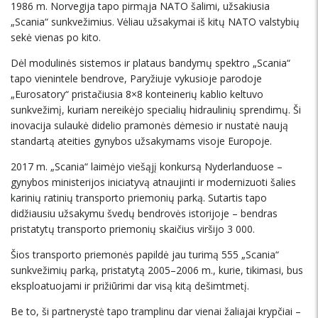
1986 m. Norvegija tapo pirmąja NATO šalimi, užsakiusia
„Scania“ sunkvežimius. Vėliau užsakymai iš kitų NATO valstybių
sekė vienas po kito.
Dėl modulinės sistemos ir plataus bandymų spektro „Scania“
tapo vienintele bendrove, Paryžiuje vykusioje parodoje
„Eurosatory“ pristačiusia 8×8 konteinerių kablio keltuvo
sunkvežimį, kuriam nereikėjo specialių hidraulinių sprendimų. Ši
inovacija sulaukė didelio pramonės dėmesio ir nustatė naują
standartą ateities gynybos užsakymams visoje Europoje.
2017 m. „Scania“ laimėjo viešąjį konkursą Nyderlanduose –
gynybos ministerijos iniciatyvą atnaujinti ir modernizuoti šalies
karinių ratinių transporto priemonių parką. Sutartis tapo
didžiausiu užsakymu švedų bendrovės istorijoje – bendras
pristatytų transporto priemonių skaičius viršijo 3 000.
Šios transporto priemonės papildė jau turimą 555 „Scania“
sunkvežimių parką, pristatytą 2005–2006 m., kurie, tikimasi, bus
eksploatuojami ir prižiūrimi dar visą kitą dešimtmetį.
Be to, ši partnerystė tapo tramplinu dar vienai žaliajai krypčiai –