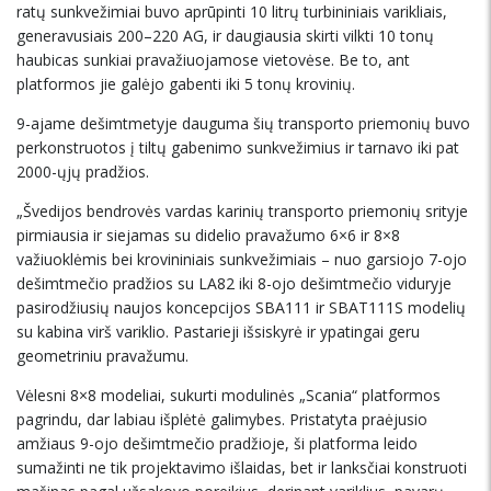
ratų sunkvežimiai buvo aprūpinti 10 litrų turbininiais varikliais,
generavusiais 200–220 AG, ir daugiausia skirti vilkti 10 tonų
haubicas sunkiai pravažiuojamose vietovėse. Be to, ant
platformos jie galėjo gabenti iki 5 tonų krovinių.
9-ajame dešimtmetyje dauguma šių transporto priemonių buvo
perkonstruotos į tiltų gabenimo sunkvežimius ir tarnavo iki pat
2000-ųjų pradžios.
„Švedijos bendrovės vardas karinių transporto priemonių srityje
pirmiausia ir siejamas su didelio pravažumo 6×6 ir 8×8
važiuoklėmis bei krovininiais sunkvežimiais – nuo garsiojo 7-ojo
dešimtmečio pradžios su LA82 iki 8-ojo dešimtmečio viduryje
pasirodžiusių naujos koncepcijos SBA111 ir SBAT111S modelių
su kabina virš variklio. Pastarieji išsiskyrė ir ypatingai geru
geometriniu pravažumu.
Vėlesni 8×8 modeliai, sukurti modulinės „Scania“ platformos
pagrindu, dar labiau išplėtė galimybes. Pristatyta praėjusio
amžiaus 9-ojo dešimtmečio pradžioje, ši platforma leido
sumažinti ne tik projektavimo išlaidas, bet ir lanksčiai konstruoti