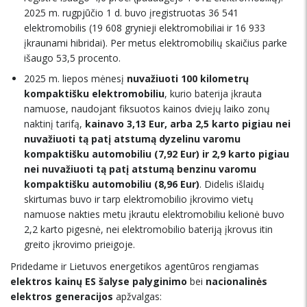
2025 m. rugpjūčio 1 d. buvo įregistruotas 36 541
elektromobilis (19 608 grynieji elektromobiliai ir 16 933 
įkraunami hibridai). Per metus elektromobilių skaičius parke
išaugo 53,5 procento.
2025 m. liepos mėnesį
nuvažiuoti 100 kilometrų
kompaktišku elektromobiliu
, kurio baterija įkrauta
namuose, naudojant fiksuotos kainos dviejų laiko zonų
naktinį tarifą,
kainavo 3,13 Eur, arba 2,5 karto pigiau nei
nuvažiuoti tą patį atstumą dyzelinu varomu
kompaktišku automobiliu (7,92 Eur) ir 2,9 karto pigiau
nei nuvažiuoti tą patį atstumą benzinu varomu
kompaktišku automobiliu (8,96 Eur)
. Didelis išlaidų
skirtumas buvo ir tarp elektromobilio įkrovimo vietų 
namuose nakties metu įkrautu elektromobiliu kelionė buvo
2,2 karto pigesnė, nei elektromobilio bateriją įkrovus itin
greito įkrovimo prieigoje.
Pridedame ir Lietuvos energetikos agentūros rengiamas
elektros kainų ES šalyse palyginimo
bei
nacionalinės
elektros generacijos
apžvalgas: