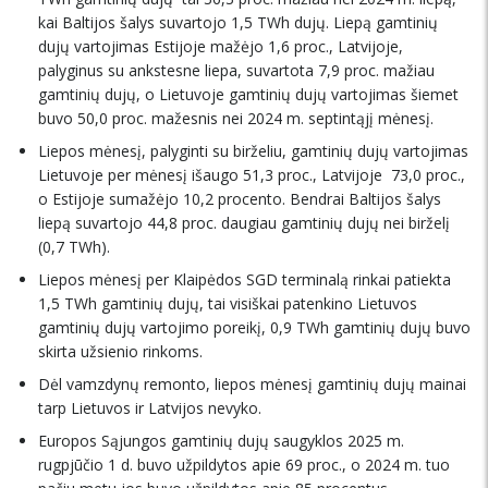
kai Baltijos šalys suvartojo 1,5 TWh dujų. Liepą gamtinių
dujų vartojimas Estijoje mažėjo 1,6 proc., Latvijoje,
palyginus su ankstesne liepa, suvartota 7,9 proc. mažiau
gamtinių dujų, o Lietuvoje gamtinių dujų vartojimas šiemet
buvo 50,0 proc. mažesnis nei 2024 m. septintąjį mėnesį.
Liepos mėnesį, palyginti su birželiu, gamtinių dujų vartojimas
Lietuvoje per mėnesį išaugo 51,3 proc., Latvijoje  73,0 proc.,
o Estijoje sumažėjo 10,2 procento. Bendrai Baltijos šalys
liepą suvartojo 44,8 proc. daugiau gamtinių dujų nei birželį
(0,7 TWh).
Liepos mėnesį per Klaipėdos SGD terminalą rinkai patiekta
1,5 TWh gamtinių dujų, tai visiškai patenkino Lietuvos
gamtinių dujų vartojimo poreikį, 0,9 TWh gamtinių dujų buvo
skirta užsienio rinkoms.
Dėl vamzdynų remonto, liepos mėnesį gamtinių dujų mainai
tarp Lietuvos ir Latvijos nevyko.
Europos Sąjungos gamtinių dujų saugyklos 2025 m.
rugpjūčio 1 d. buvo užpildytos apie 69 proc., o 2024 m. tuo