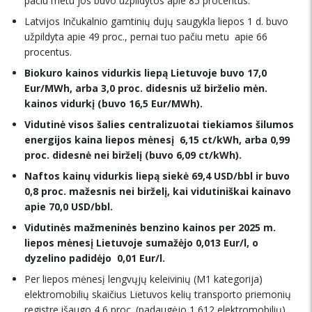
pačiu metu jos buvo užpildytos apie 85 procentus.
Latvijos Inčukalnio gamtinių dujų saugykla liepos 1 d. buvo
užpildyta apie 49 proc., pernai tuo pačiu metu  apie 66
procentus.
Biokuro kainos vidurkis liepą Lietuvoje buvo 17,0
Eur/MWh, arba 3,0 proc. didesnis už birželio mėn.
kainos vidurkį (buvo 16,5 Eur/MWh).
Vidutinė visos šalies centralizuotai tiekiamos šilumos
energijos kaina liepos mėnesį  6,15 ct/kWh, arba 0,99
proc. didesnė nei birželį (buvo 6,09 ct/kWh).
Naftos kainų vidurkis liepą siekė 69,4 USD/bbl ir buvo
0,8 proc. mažesnis nei birželį, kai vidutiniškai kainavo
apie 70,0 USD/bbl.
Vidutinės mažmeninės benzino kainos per 2025 m.
liepos mėnesį Lietuvoje sumažėjo 0,013 Eur/l, o
dyzelino padidėjo  0,01 Eur/l.
Per liepos mėnesį lengvųjų keleivinių (M1 kategorija)
elektromobilių skaičius Lietuvos kelių transporto priemonių
registre išaugo 4,6 proc. (padaugėjo 1 612 elektromobilių).