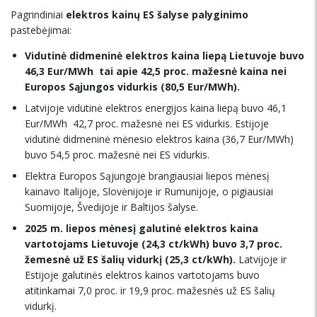
Pagrindiniai
elektros kainų ES šalyse palyginimo
pastebėjimai:
Vidutinė didmeninė elektros kaina liepą Lietuvoje buvo
46,3 Eur/MWh  tai apie 42,5 proc. mažesnė kaina nei
Europos Sąjungos vidurkis (80,5 Eur/MWh).
Latvijoje vidutinė elektros energijos kaina liepą buvo 46,1
Eur/MWh  42,7 proc. mažesnė nei ES vidurkis. Estijoje
vidutinė didmeninė mėnesio elektros kaina (36,7 Eur/MWh)
buvo 54,5 proc. mažesnė nei ES vidurkis.
Elektra Europos Sąjungoje brangiausiai liepos mėnesį
kainavo Italijoje, Slovėnijoje ir Rumunijoje, o pigiausiai 
Suomijoje, Švedijoje ir Baltijos šalyse.
2025 m. liepos mėnesį galutinė elektros kaina
vartotojams Lietuvoje (24,3 ct/kWh) buvo 3,7 proc.
žemesnė už ES šalių vidurkį (25,3 ct/kWh).
Latvijoje ir
Estijoje galutinės elektros kainos vartotojams buvo
atitinkamai 7,0 proc. ir 19,9 proc. mažesnės už ES šalių
vidurkį.