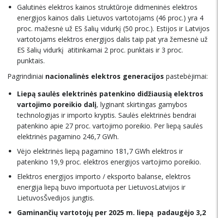
Galutinės elektros kainos struktūroje didmeninės elektros
energijos kainos dalis Lietuvos vartotojams (46 proc.) yra 4
proc. mažesnė už ES šalių vidurkį (50 proc.). Estijos ir Latvijos
vartotojams elektros energijos dalis taip pat yra žemesnė už
ES šalių vidurkį  atitinkamai 2 proc. punktais ir 3 proc.
punktais.
Pagrindiniai
nacionalinės elektros generacijos
pastebėjimai:
Liepą saulės elektrinės patenkino didžiausią elektros
vartojimo poreikio dalį
, lyginant skirtingas gamybos
technologijas ir importo kryptis. Saulės elektrinės bendrai
patenkino apie 27 proc. vartojimo poreikio. Per liepą saulės
elektrinės pagamino 246,7 GWh.
Vėjo elektrinės liepą pagamino 181,7 GWh elektros ir
patenkino 19,9 proc. elektros energijos vartojimo poreikio.
Elektros energijos importo / eksporto balanse, elektros
energija liepą buvo importuota per LietuvosLatvijos ir
LietuvosŠvedijos jungtis.
Gaminančių vartotojų per 2025 m. liepą padaugėjo 3,2