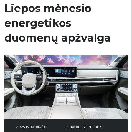
Liepos mėnesio
energetikos
duomenų apžvalga
2025 15 rugpjūčio
Paskelbta:
Vidmantas