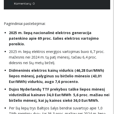
Komentarų: 0
Pagrindiniai pastebėjimai:
2025 m. liepą nacionalinė elektros generacija
patenkino apie 69 proc. šalies elektros vartojimo
poreikio.
2025 m. liepą elektros energijos vartojimas buvo 6,7 proc.
mažesnis nei 2024 m. tą patį mėnesį, tačiau 6,4 proc.
didesnis nei šių metų birželį.
Didmeninės elektros kainų vidurkis (46,28 Eur/MWh)
liepos mėnesį, palyginus su birželio mėnesio (43,01
Eur/MWh) vidurkiu, augo 7,6 procento.
Dujos Nyderlandų TTF prekybos taške liepos mėnesį
vidutiniškai kainavo 34,0 Eur/MWh  5,6 proc. mažiau nei
birželio mėnesį, kai jų kainos siekė 36,0 Eur/MWh.
Per šią liepą trys Baltijos šalys bendrai suvartojo apie 1,0
TWh gamtinių dujų  tai 36,3 proc. mažiau nei 2024 m. liepą,