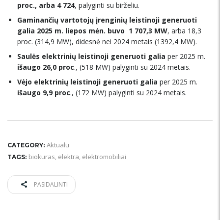
proc., arba 4 724
, palyginti su birželiu.
Gaminančių vartotojų įrenginių leistinoji generuoti
galia 2025 m. liepos mėn. buvo 1 707,3 MW
, arba 18,3
proc. (314,9 MW), didesnė nei 2024 metais (1392,4 MW).
Saulės elektrinių leistinoji generuoti galia
per 2025 m.
išaugo 26,0 proc
., (518 MW) palyginti su 2024 metais.
Vėjo elektrinių leistinoji generuoti galia
per 2025 m.
išaugo 9,9 proc
., (172 MW) palyginti su 2024 metais.
Aktualu
CATEGORY:
biokuras
,
elektra
,
elektromobiliai
TAGS:
PASIDALINTI