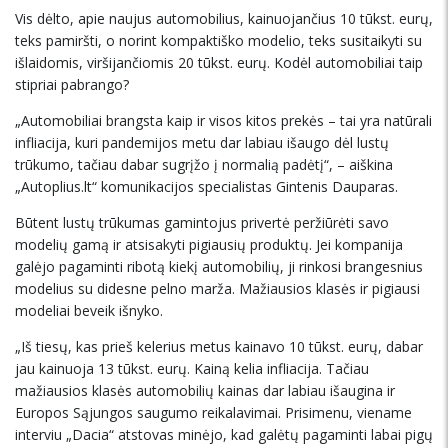
Vis dėlto, apie naujus automobilius, kainuojančius 10 tūkst. eurų,
teks pamiršti, o norint kompaktiško modelio, teks susitaikyti su
išlaidomis, viršijančiomis 20 tūkst. eurų. Kodėl automobiliai taip
stipriai pabrango?
„Automobiliai brangsta kaip ir visos kitos prekės – tai yra natūrali
infliacija, kuri pandemijos metu dar labiau išaugo dėl lustų
trūkumo, tačiau dabar sugrįžo į normalią padėtį“, – aiškina
„Autoplius.lt“ komunikacijos specialistas Gintenis Dauparas.
Būtent lustų trūkumas gamintojus privertė peržiūrėti savo
modelių gamą ir atsisakyti pigiausių produktų. Jei kompanija
galėjo pagaminti ribotą kiekį automobilių, ji rinkosi brangesnius
modelius su didesne pelno marža. Mažiausios klasės ir pigiausi
modeliai beveik išnyko.
„Iš tiesų, kas prieš kelerius metus kainavo 10 tūkst. eurų, dabar
jau kainuoja 13 tūkst. eurų. Kainą kelia infliacija. Tačiau
mažiausios klasės automobilių kainas dar labiau išaugina ir
Europos Sąjungos saugumo reikalavimai. Prisimenu, viename
interviu „Dacia“ atstovas minėjo, kad galėtų pagaminti labai pigų