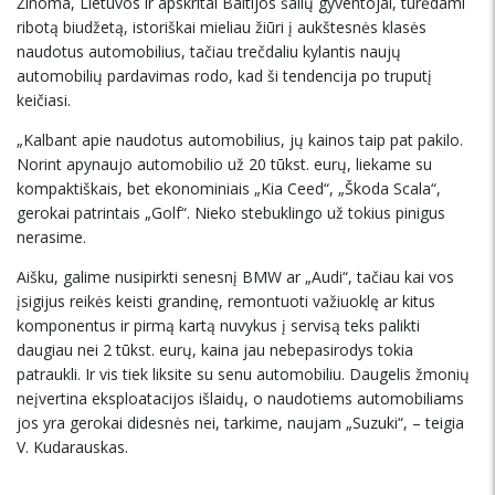
Žinoma, Lietuvos ir apskritai Baltijos šalių gyventojai, turėdami
ribotą biudžetą, istoriškai mieliau žiūri į aukštesnės klasės
naudotus automobilius, tačiau trečdaliu kylantis naujų
automobilių pardavimas rodo, kad ši tendencija po truputį
keičiasi.
„Kalbant apie naudotus automobilius, jų kainos taip pat pakilo.
Norint apynaujo automobilio už 20 tūkst. eurų, liekame su
kompaktiškais, bet ekonominiais „Kia Ceed“, „Škoda Scala“,
gerokai patrintais „Golf“. Nieko stebuklingo už tokius pinigus
nerasime.
Aišku, galime nusipirkti senesnį BMW ar „Audi“, tačiau kai vos
įsigijus reikės keisti grandinę, remontuoti važiuoklę ar kitus
komponentus ir pirmą kartą nuvykus į servisą teks palikti
daugiau nei 2 tūkst. eurų, kaina jau nebepasirodys tokia
patraukli. Ir vis tiek liksite su senu automobiliu. Daugelis žmonių
neįvertina eksploatacijos išlaidų, o naudotiems automobiliams
jos yra gerokai didesnės nei, tarkime, naujam „Suzuki“, – teigia
V. Kudarauskas.