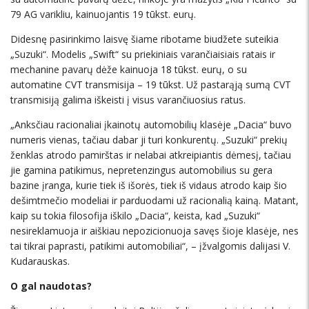
79 AG varikliu, kainuojantis 19 tūkst. eurų.
Didesnę pasirinkimo laisvę šiame ribotame biudžete suteikia
„Suzuki“. Modelis „Swift“ su priekiniais varančiaisiais ratais ir
mechanine pavarų dėže kainuoja 18 tūkst. eurų, o su
automatine CVT transmisija – 19 tūkst. Už pastarąją sumą CVT
transmisiją galima iškeisti į visus varančiuosius ratus.
„Anksčiau racionaliai įkainotų automobilių klasėje „Dacia“ buvo
numeris vienas, tačiau dabar ji turi konkurentų. „Suzuki“ prekių
ženklas atrodo pamirštas ir nelabai atkreipiantis dėmesį, tačiau
jie gamina patikimus, nepretenzingus automobilius su gera
bazine įranga, kurie tiek iš išorės, tiek iš vidaus atrodo kaip šio
dešimtmečio modeliai ir parduodami už racionalią kainą. Matant,
kaip su tokia filosofija iškilo „Dacia“, keista, kad „Suzuki“
nesireklamuoja ir aiškiau nepozicionuoja savęs šioje klasėje, nes
tai tikrai paprasti, patikimi automobiliai“, – įžvalgomis dalijasi V.
Kudarauskas.
O gal naudotas?