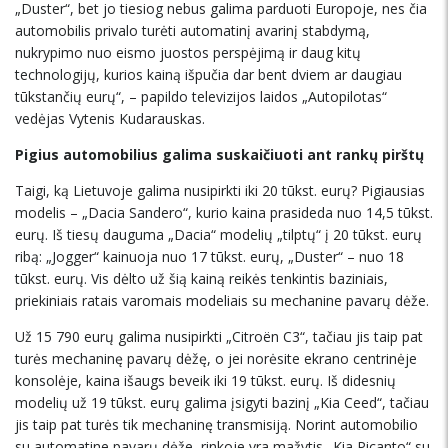
„Duster“, bet jo tiesiog nebus galima parduoti Europoje, nes čia
automobilis privalo turėti automatinį avarinį stabdymą,
nukrypimo nuo eismo juostos perspėjimą ir daug kitų
technologijų, kurios kainą išpučia dar bent dviem ar daugiau
tūkstančių eurų“, – papildo televizijos laidos „Autopilotas“
vedėjas Vytenis Kudarauskas.
Pigius automobilius galima suskaičiuoti ant rankų pirštų
Taigi, ką Lietuvoje galima nusipirkti iki 20 tūkst. eurų? Pigiausias
modelis – „Dacia Sandero“, kurio kaina prasideda nuo 14,5 tūkst.
eurų. Iš tiesų dauguma „Dacia“ modelių „tilptų“ į 20 tūkst. eurų
ribą: „Jogger“ kainuoja nuo 17 tūkst. eurų, „Duster“ – nuo 18
tūkst. eurų. Vis dėlto už šią kainą reikės tenkintis baziniais,
priekiniais ratais varomais modeliais su mechanine pavarų dėže.
Už 15 790 eurų galima nusipirkti „Citroën C3“, tačiau jis taip pat
turės mechaninę pavarų dėžę, o jei norėsite ekrano centrinėje
konsolėje, kaina išaugs beveik iki 19 tūkst. eurų. Iš didesnių
modelių už 19 tūkst. eurų galima įsigyti bazinį „Kia Ceed“, tačiau
jis taip pat turės tik mechaninę transmisiją. Norint automobilio
su automatine pavarų dėže, rinkoje yra mažytis „Kia Picanto“ su