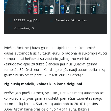
2025 22 rugpjūčio
Paskelbta:
Vidmantas
Komentarų: 0
Prieš dešimtmetį buvo galima nusipirkti naują ekonominės
klasės automobilį už 10 tūkst. eurų, o racionaliai sukomplektuoti
kompaktiniai hečbekai su vidutinio galingumo varikliais
kainuodavo apie 20 tūkst. Šiandien jau ir už „Dacia“ galima
sumokėti 30 tūkst. eurų. Kur dingo pigūs nauji automobiliai ir ką
galima nusipirkti telpant į 20 tūkst. eurų biudžetą?
Pigiausių modelių kainos kilo kone dvigubai
Peržvelgus prieš 10 metų vykusio „Lietuvos metų automobilio“
konkurso archyvus galima nustebti pamačius tuometes naujų
automobilių kainas. Štai „Metų automobiliu 2016“ tapusios
„Opel Astra“ kaina prasidėjo nuo 14 611 eurų. Bazinis