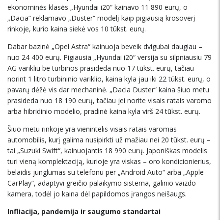
ekonominės klasės „Hyundai i20“ kainavo 11 890 eurų, o
„Dacia“ reklamavo „Duster“ modelį kaip pigiausią krosoverį
rinkoje, kurio kaina siekė vos 10 tūkst. eurų.
Dabar bazinė „Opel Astra“ kainuoja beveik dvigubai daugiau –
nuo 24 400 eurų. Pigiausia „Hyundai i20“ versija su silpniausiu 79
AG varikliu be turbinos prasideda nuo 17 tūkst. eurų, tačiau
norint 1 litro turbininio variklio, kaina kyla jau iki 22 tūkst. eurų, o
pavarų dėžė vis dar mechaninė. „Dacia Duster“ kaina šiuo metu
prasideda nuo 18 190 eurų, tačiau jei norite visais ratais varomo
arba hibridinio modelio, pradinė kaina kyla virš 24 tūkst. eurų.
Šiuo metu rinkoje yra vienintelis visais ratais varomas
automobilis, kurį galima nusipirkti už mažiau nei 20 tūkst. eurų –
tai „Suzuki Swift“, kainuojantis 18 990 eurų. Japoniškas modelis
turi vieną komplektaciją, kurioje yra viskas – oro kondicionierius,
belaidis junglumas su telefonu per „Android Auto“ arba „Apple
CarPlay“, adaptyvi greičio palaikymo sistema, galinio vaizdo
kamera, todėl jo kaina dėl papildomos įrangos neišaugs.
Infliacija, pandemija ir saugumo standartai