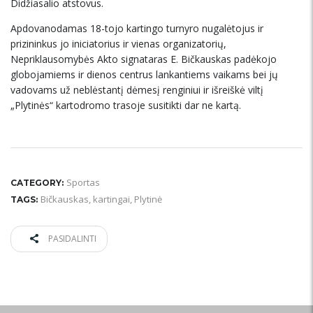
Didžiasalio atstovus.
Apdovanodamas 18-tojo kartingo turnyro nugalėtojus ir
prizininkus jo iniciatorius ir vienas organizatorių,
Nepriklausomybės Akto signataras E. Bičkauskas padėkojo
globojamiems ir dienos centrus lankantiems vaikams bei jų
vadovams už neblėstantį dėmesį renginiui ir išreiškė viltį
„Plytinės“ kartodromo trasoje susitikti dar ne kartą.
Sportas
CATEGORY:
Bičkauskas
,
kartingai
,
Plytinė
TAGS:
PASIDALINTI