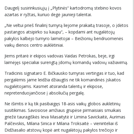
Daugelį susirinkusiųjų į „Plytinės“ kartodromą stebino kovos
azartas ir ryžtas, kuriuo degė jaunieji talentai.
„Ne veltui prieš finalinį turnyrą liejome prakaitą trasoje, o įdėtos
pastangos atsipirko su kaupu“, – kopdami ant nugalėtojų
pakylos kalbėjo turnyro laimėtojai – Beižionių bendruomenės
vaikų dienos centro auklėtiniai.
Jiems pritarė ir ekipos vadovas Vaidas Petrokas, beje, irgi
laimėjęs specialiai surengtą įdomų komandų vadovų važiavimą.
Tradicinis signataro E. Bičkausko turnyras vertingas ir tuo, kad
pergalėmis jame leidžia džiaugtis ne tik komandinės įskaitos
nugalėtojams. Kasmet atsiranda talentų ir ekipose,
nepretenduojančiose į absoliučią pergalę.
Ne išimtis ir ką tik pasibaigęs 18-asis vaikų globos auklėtinių
susitikimas. Savosiose amžiaus grupėse pirmaisiais smuikais
griežė tauragiškės Ieva Masaitytė ir Limina Savickaitė, Aurimas
Palčevskis, Milana Sinica ir Milana Troksaitė – vieninteliai iš
Didžiasalio atstovų kopė ant nugalėtojų pakylos trečiojo ir