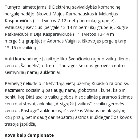
Turnyro laimėtojams iš Elektrėnų savivaldybės komandinę
pergalę padėjo iškovoti Majus Ramanauskas ir Melanijus
Kasparavičius (I ir II vietos 7-12 metų berniukų grupėje),
Vytautas Jusevičius (pergalė 13-14 m berniukų grupėje), Rugilė
Ratkevičiūtė ir Dija Kasparavičiūtė (I ir II vietos 13-14 m
mergaičių grupėje) ir Adomas Vaiginis, iškovojęs pergalę tarp
15-16 m vaikinų.
Antri komandinėje įskaitoje liko Švenčionių rajono vaikų dienos
centro „Šaltinėlis“, o treti – Tauragės šeimos gerovės centro
šeimyninių namų auklėtiniai.
Pernelyg neliūdėjo ir ketvirtąją vietą užėmę Kupiškio rajono šv.
Kazimiero socialinių paslaugų namų globotiniai, kurie, kaip ir
penkti likę Didžiasalio vaikų globos ir socialinės paramos šeimos
centro atstovai, aplenkę „Atsigręžk į vaikus“ ir vaikų gerovės
centro „Pastogė“ auklėtinius, išsivežė iš Vilniaus ne tik galybę
kitų prizų, bet ir daug dar nepatirtų aštrios ir uždegančios kovos
trasoje įspūdžių.
Kova kaip čempionate