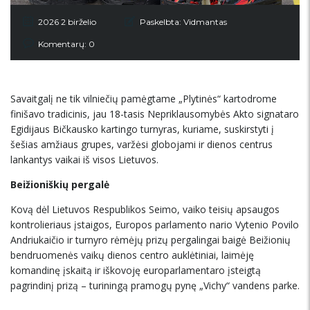
2026 2 birželio
Paskelbta:
Vidmantas
Komentarų: 0
Savaitgalį ne tik vilniečių pamėgtame „Plytinės“ kartodrome
finišavo tradicinis, jau 18-tasis Nepriklausomybės Akto signataro
Egidijaus Bičkausko kartingo turnyras, kuriame, suskirstyti į
šešias amžiaus grupes, varžėsi globojami ir dienos centrus
lankantys vaikai iš visos Lietuvos.
Beižioniškių pergalė
Kovą dėl Lietuvos Respublikos Seimo, vaiko teisių apsaugos
kontrolieriaus įstaigos, Europos parlamento nario Vytenio Povilo
Andriukaičio ir turnyro rėmėjų prizų pergalingai baigė Beižionių
bendruomenės vaikų dienos centro auklėtiniai, laimėję
komandinę įskaitą ir iškovoję europarlamentaro įsteigtą
pagrindinį prizą – turiningą pramogų pynę „Vichy“ vandens parke.