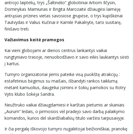
antrojo laiptelių, trys „Šaltinėlio“ globotiniai Artiom Ilčysin,
Dominykas Mamiunas ir Brigita Marozaitė džiaugėsi laimėję
antrąsias prizines vietas savosiose grupėse, o trys kupiškėnai
Tautvydas ir Valius Kučinai ir Kamilė Pakalnytė, tarsi susitarę,
finišavo treti.
Važiavimus keitė pramogos
Kai vieni globojami ar dienos centrus lankantys vaikai
rungtyniavo trasoje, nenuobodžiavo ir savo eilės laukiantys sėsti
į kartus.
Turnyro organizatoriai jiems pateikė visą puokštę atrakcijų :
estafetinius bėgimus su maišais, išbandyti rankos taiklumą
mėtant kamuolius, daugeliui įsimins ir šokių pamokos su Rotry
Vytis klubo šokėja Sandra.
Neužtruko vaikai džiaugdamiesi ir karštais pietumis ar skaniais
„Aurum“ ledais, o pirmosios vėl pradėjo savo darbą palaikymo
komandos, kurios dėl skardžiabalsių titulo varžėsi tarpusavyje.
Ir čia pergalę iškovojo turnyro nugalėtojai beižioniškiai, pranokę