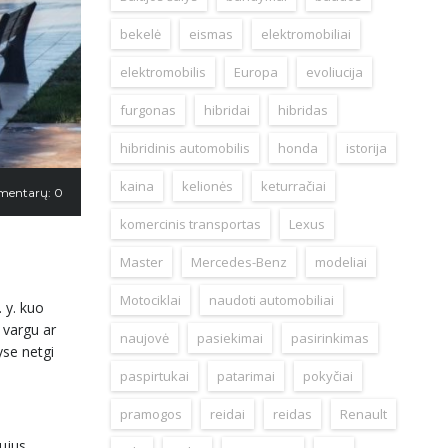
bekelė
eismas
elektromobiliai
elektromobilis
Europa
evoliucija
furgonas
hibridai
hibridas
hibridinis automobilis
honda
istorija
kaina
kelionės
keturračiai
mentarų: 0
komercinis transportas
Lexus
Master
Mercedes-Benz
modeliai
Motociklai
naudoti automobiliai
. y. kuo
 vargu ar
naujovė
pasiekimai
pasirinkimas
yse netgi
paspirtukai
patarimai
pokyčiai
pramogos
reidai
reidas
Renault
ujus