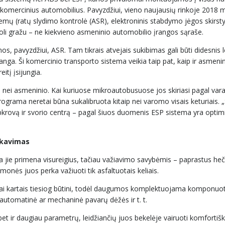
mercinius automobilius. Pavyzdžiui, vieno naujausių rinkoje 2018 m
emų (ratų slydimo kontrolė (ASR), elektroninis stabdymo jėgos skirst
 toli gražu – ne kiekvieno asmeninio automobilio įrangos sąraše.
s, pavyzdžiui, ASR. Tam tikrais atvejais sukibimas gali būti didesnis 
nga. Ši komercinio transporto sistema veikia taip pat, kaip ir asmenin
itį įsijungia.
 nei asmeninio. Kai kuriuose mikroautobusuose jos skiriasi pagal var
grama neretai būna sukalibruota kitaip nei varomo visais keturiais. „
pkrovą ir svorio centrą – pagal šiuos duomenis ESP sistema yra opti
okavimas
da jie primena visureigius, tačiau važiavimo savybėmis – paprastus he
žmonės juos perka važiuoti tik asfaltuotais keliais.
atai kartais tiesiog būtini, todėl daugumos komplektuojama komponuotė
lė, automatinė ar mechaninė pavarų dėžės ir t. t.
et ir daugiau parametrų, leidžiančių juos bekelėje vairuoti komfortiškai 