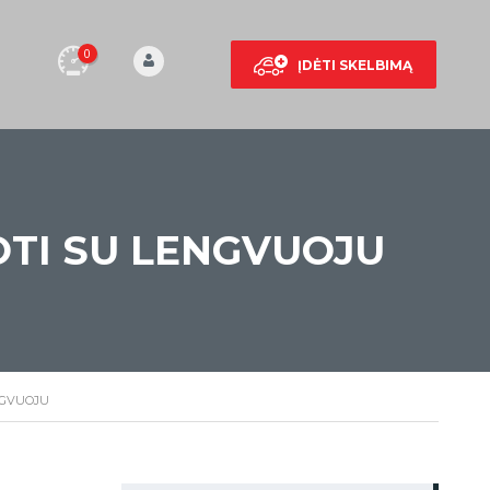
0
ĮDĖTI SKELBIMĄ
TI SU LENGVUOJU
NGVUOJU