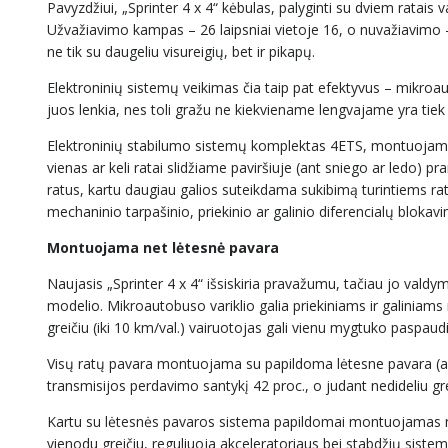
Pavyzdžiui, „Sprinter 4 x 4“ kėbulas, palyginti su dviem ratais
Užvažiavimo kampas – 26 laipsniai vietoje 16, o nuvažiavimo –
ne tik su daugeliu visureigių, bet ir pikapų.
Elektroninių sistemų veikimas čia taip pat efektyvus – mikroa
juos lenkia, nes toli gražu ne kiekviename lengvajame yra ti
Elektroninių stabilumo sistemų komplektas 4ETS, montuojamas 
vienas ar keli ratai slidžiame paviršiuje (ant sniego ar ledo)
ratus, kartu daugiau galios suteikdama sukibimą turintiems ra
mechaninio tarpašinio, priekinio ar galinio diferencialų blokav
Montuojama net lėtesnė pavara
Naujasis „Sprinter 4 x 4“ išsiskiria pravažumu, tačiau jo valdy
modelio. Mikroautobuso variklio galia priekiniams ir galini
greičiu (iki 10 km/val.) vairuotojas gali vienu mygtuko paspaudi
Visų ratų pavara montuojama su papildoma lėtesne pavara (ang
transmisijos perdavimo santykį 42 proc., o judant nedideliu gr
Kartu su lėtesnės pavaros sistema papildomai montuojamas nus
vienodu greičiu, reguliuoja akceleratoriaus bei stabdžių sistema