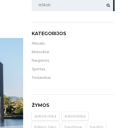
PAIEŠKA
KATEGORIJOS
Aktualu
Motociklai
Naujienos
Sportas
Testavimai
ŽYMOS
antrinė rinka
automobiliai
Baltijos šalys
bandymai
baudos