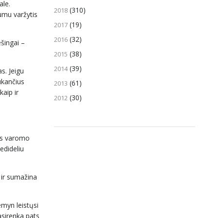
ale.
(310)
2018
umu varžytis
(19)
2017
(32)
2016
šingai –
(38)
2015
(39)
2014
s. Jeigu
ukančius
(61)
2013
aip ir
(30)
2012
ais varomo
edideliu
 ir sumažina
myn leistųsi
asirenka pats