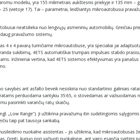
 varomu modeliu, yra 155 milimetrais aukštesnis priekyje ir 135 mm – g
 25 (vietoje 17). Tai – parametrai, leidžiantys mikroautobusui pravaž
utobusai neatsilieka nuo lengvųjų asmeninių automobilių. Greičiau prie
ek daug pravažumo sistemų.
4 x 4 pavarą turinčiame mikroautobuse, yra specialiai jai adaptuota
 praranda sukibimą, 4ETS automatiškai trumpais impulsais stabdo prasis
tams. Inžinieriai vertina, kad 4ETS sistemos efektyvumas yra panašus k
imo.
mo savybės ant asfalto beveik nesiskiria nuo standartinio galiniais rat
ams ratams perduodama santykiu 35:65, o stovėdamas ar važiuodamas n
mu pasirinkti varančių ratų skaičių.
l. „Low Range“). Ji užtikrina pravažumą itin sudėtingomis sąlygomis
eičiu taip pat tausoja sankabą.
ileidimo nuokalne asistentas – jis užtikrina, kad mikroautobusas že
s. Greitį, kuriuo nori važiuoti nuokalnėje, ant vairo esančia svirtimi p