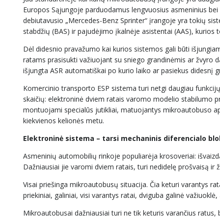
Europos Sąjungoje parduodamus lengvuosius asmeninius bei ko
debiutavusio „Mercedes-Benz Sprinter“ įrangoje yra tokių sist
stabdžių (BAS) ir pajudėjimo įkalnėje asistentai (AAS), kurios
Dėl didesnio pravažumo kai kurios sistemos gali būti išjungiamo
ratams prasisukti važiuojant su sniego grandinėmis ar žvyro da
išjungta ASR automatiškai po kurio laiko ar pasiekus didesnį gre
Komercinio transporto ESP sistema turi netgi daugiau funkcijų
skaičių: elektroninė dviem ratais varomo modelio stabilumo pro
montuojami specialūs jutikliai, matuojantys mikroautobuso a
kiekvienos kelionės metu.
Elektroninė sistema – tarsi mechaninis diferencialo bl
Asmeninių automobilių rinkoje populiarėja krosoveriai: išvaiz
Dažniausiai jie varomi dviem ratais, turi nedidelę prošvaisą ir 
Visai priešinga mikroautobusų situacija. Čia keturi varantys r
priekiniai, galiniai, visi varantys ratai, dviguba galinė važiuok
Mikroautobusai dažniausiai turi ne tik keturis varančius ratus, b