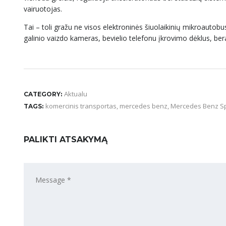
vairuotojas.
Tai – toli gražu ne visos elektroninės šiuolaikinių mikroautobu
galinio vaizdo kameras, bevielio telefonu įkrovimo dėklus, be
Aktualu
CATEGORY:
komercinis transportas
,
mercedes benz
,
Mercedes Benz Sp
TAGS:
PALIKTI ATSAKYMĄ