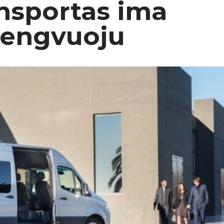
nsportas ima
lengvuoju