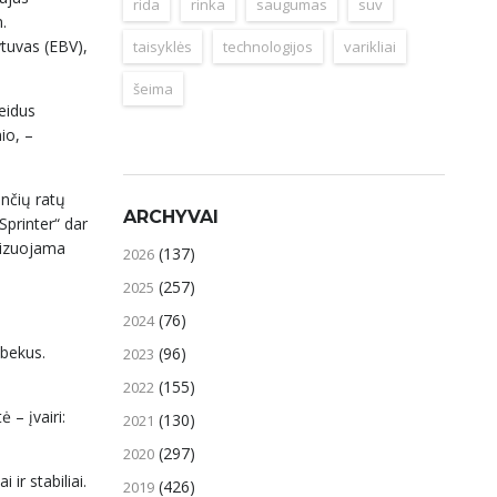
rida
rinka
saugumas
suv
.
ytuvas (EBV),
taisyklės
technologijos
varikliai
šeima
leidus
io, –
ančių ratų
ARCHYVAI
Sprinter“ dar
mizuojama
(137)
2026
(257)
2025
(76)
2024
čbekus.
(96)
2023
(155)
2022
 – įvairi:
(130)
2021
(297)
2020
ir stabiliai.
(426)
2019