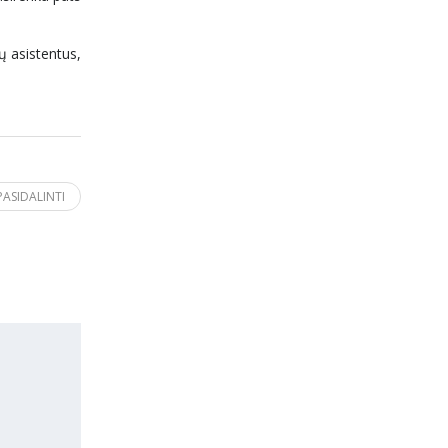
ų asistentus,
PASIDALINTI