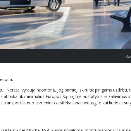
Ko
ienoda.
ui. Neretai vyrauja nuomonė, jog pirmieji skirti tik pinigams uždirbti, t
s atitinka tik minimalius Europos Sąjungoje nustatytus reikalavimus ir
is transportas nuo asmeninio atsilieka labai nedaug, o kai kuriose srit
au sistemų nei ABS bei ESP, kurios privalomai montuojamos į visus na