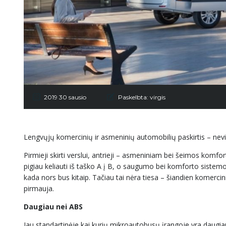
2019 30 sausio
Paskelbta:
virgis
Lengvųjų komercinių ir asmeninių automobilių paskirtis – nev
Pirmieji skirti verslui, antrieji – asmeniniam bei šeimos komfort
pigiau keliauti iš taško A į B, o saugumo bei komforto sistemo
kada nors bus kitaip. Tačiau tai nėra tiesa – šiandien komercin
pirmauja.
Daugiau nei ABS
Jau standartinėje kai kurių mikroautobusų įrangoje yra daugi