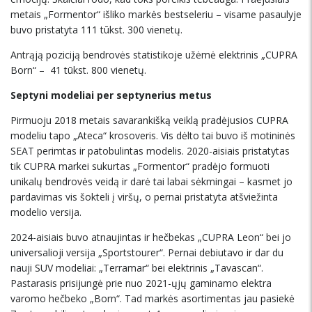
metais „Formentor“ išliko markės bestseleriu – visame pasaulyje
buvo pristatyta 111 tūkst. 300 vienetų.
Antrąją poziciją bendrovės statistikoje užėmė elektrinis „CUPRA
Born“ – 41 tūkst. 800 vienetų.
Septyni modeliai per septynerius metus
Pirmuoju 2018 metais savarankišką veiklą pradėjusios CUPRA
modeliu tapo „Ateca“ krosoveris. Vis dėlto tai buvo iš motininės
SEAT perimtas ir patobulintas modelis. 2020-aisiais pristatytas
tik CUPRA markei sukurtas „Formentor“ pradėjo formuoti
unikalų bendrovės veidą ir darė tai labai sėkmingai – kasmet jo
pardavimas vis šokteli į viršų, o pernai pristatyta atšviežinta
modelio versija.
2024-aisiais buvo atnaujintas ir hečbekas „CUPRA Leon“ bei jo
universalioji versija „Sportstourer“. Pernai debiutavo ir dar du
nauji SUV modeliai: „Terramar“ bei elektrinis „Tavascan“.
Pastarasis prisijungė prie nuo 2021-ųjų gaminamo elektra
varomo hečbeko „Born“. Tad markės asortimentas jau pasiekė