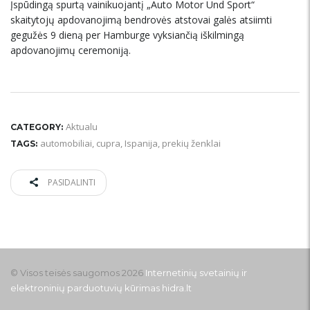
Įspūdingą spurtą vainikuojantį „Auto Motor Und Sport“
skaitytojų apdovanojimą bendrovės atstovai galės atsiimti
gegužės 9 dieną per Hamburge vyksiančią iškilmingą
apdovanojimų ceremoniją.
Aktualu
CATEGORY:
automobiliai
,
cupra
,
Ispanija
,
prekių ženklai
TAGS:
PASIDALINTI
© Visos teisės saugomos 2026
Internetinių svetainių ir
elektroninių parduotuvių kūrimas
hidra.lt