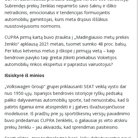
Subrendęs prekių ženklas nepamiršo savo šaknų ir išliko
netradicinis, emocionalus ir tendencijas formuojantis
automobilių gamintojas, kuris meta drąsius iššūkius
nusistovėjusioms normoms.
CUPRA pirmą kartą buvo įtraukta į „Madingiausio metų prekės
ženklo“ apklausą 2021 metais, tuomet surinko 48 proc. balsų.
Per kitus ketverius metus ji iškopė į pirmąją vietą – kaip
bendrovei pavyko taip greitai įtikinti priekabius Vokietijos
automobilių rinkos ekspertus ir paprastus vairuotojus?
Išsiskyrė iš minios
„Volkswagen Group“ grupei priklausanti SEAT veiklą vysto dar
nuo 1950-ųjų. Ispanijos bendrovės istorijoje ryškų pėdsaką
paliko dalyvavimas automobilių sporte, tad nenuostabu, kad ši
patirtis ilgainiui ėmė atsispindėti ir į gatves išvažiuojančiuose
modeliuose. Iš pradžių prie jų sportiškesnių versijų pavadinimo
buvo pridedamas CUPRA ženklelis, o galiausiai jis virto atskiru
prekių ženklu – jau akivaizdu, kad sprendimas pasiteisino.