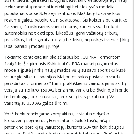
Sparti plėtra, gera technologinė bazė, laiku debiutuojantys nauji
elektromobilių modeliai ir efektingi bei efektyvūs modeliai
populiariausiuose SUV segmentuose. Maždaug tokią veiklos
reziumė galėtų pateikti CUPRA atstovai. Šis kokteilis puikiai įtiko
šviežienų ištroškusiems vairuotojams, kuriems svarbu, kad
automobilis ne tik atlieptų lūkesčius, gerai važiuotų ar būtų
praktiškas, bet ir gerai atrodytų bei leistų nepaskęsti vienas į kitą
labai panašių modelių jūroje.
Tokiame kontekste itin skaisčiai sužibo „CUPRA Formentor“
žvaigždė. Šis pirmasis išskirtinai CUPRA markei pagamintas
modelis įpūtė į rinką naujų mados vėjų su savo sportišku kupė
visureigio siluetu. Ispanijos Maljorkos salos pusiasalio vardu
pavadintas „Formentor“ turi ir praktiškiems vairuotojams skirtų
versijų su 1,5 litro 150 AG benzininiu varikliu bei švelniojo hibrido
technologija, tiek ir nusukti į lenktynių trasą skatinantį VZ
variantą su 333 AG galios širdimi.
Ypač konkurencingame kompaktinių ir vidutinio dydžio
krosoverių segmente „Formentor“ užpildė tuščią nišą ir
patenkino poreikį tų vairuotojų, kuriems SUV turi kelti daugiau
emocijų. Skaičiai rodo, kad toks poreikis tebeauga. Praėjusiais