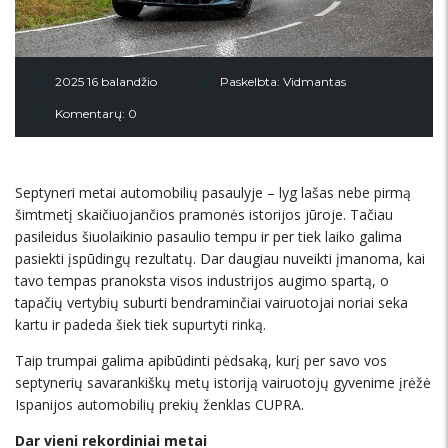
2025 16 balandžio
Paskelbta:
Vidmantas
Komentarų: 0
Septyneri metai automobilių pasaulyje – lyg lašas nebe pirmą
šimtmetį skaičiuojančios pramonės istorijos jūroje. Tačiau
pasileidus šiuolaikinio pasaulio tempu ir per tiek laiko galima
pasiekti įspūdingų rezultatų. Dar daugiau nuveikti įmanoma, kai
tavo tempas pranoksta visos industrijos augimo spartą, o
tapačių vertybių suburti bendraminčiai vairuotojai noriai seka
kartu ir padeda šiek tiek supurtyti rinką.
Taip trumpai galima apibūdinti pėdsaką, kurį per savo vos
septynerių savarankiškų metų istoriją vairuotojų gyvenime įrėžė
Ispanijos automobilių prekių ženklas CUPRA.
Dar vieni rekordiniai metai