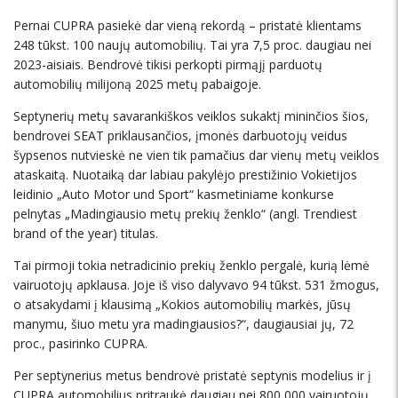
Pernai CUPRA pasiekė dar vieną rekordą – pristatė klientams
248 tūkst. 100 naujų automobilių. Tai yra 7,5 proc. daugiau nei
2023-aisiais. Bendrovė tikisi perkopti pirmąjį parduotų
automobilių milijoną 2025 metų pabaigoje.
Septynerių metų savarankiškos veiklos sukaktį mininčios šios,
bendrovei SEAT priklausančios, įmonės darbuotojų veidus
šypsenos nutvieskė ne vien tik pamačius dar vienų metų veiklos
ataskaitą. Nuotaiką dar labiau pakylėjo prestižinio Vokietijos
leidinio „Auto Motor und Sport“ kasmetiniame konkurse
pelnytas „Madingiausio metų prekių ženklo“ (angl. Trendiest
brand of the year) titulas.
Tai pirmoji tokia netradicinio prekių ženklo pergalė, kurią lėmė
vairuotojų apklausa. Joje iš viso dalyvavo 94 tūkst. 531 žmogus,
o atsakydami į klausimą „Kokios automobilių markės, jūsų
manymu, šiuo metu yra madingiausios?“, daugiausiai jų, 72
proc., pasirinko CUPRA.
Per septynerius metus bendrovė pristatė septynis modelius ir į
CUPRA automobilius pritraukė daugiau nei 800 000 vairuotojų.