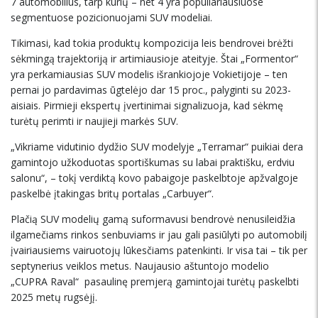
7 automobilius, tarp kurių – net 4 yra populiariausiuose
segmentuose pozicionuojami SUV modeliai.
Tikimasi, kad tokia produktų kompozicija leis bendrovei brėžti
sėkmingą trajektoriją ir artimiausioje ateityje. Štai „Formentor“
yra perkamiausias SUV modelis išrankiojoje Vokietijoje – ten
pernai jo pardavimas ūgtelėjo dar 15 proc., palyginti su 2023-
aisiais. Pirmieji ekspertų įvertinimai signalizuoja, kad sėkmę
turėtų perimti ir naujieji markės SUV.
„Vikriame vidutinio dydžio SUV modelyje „Terramar“ puikiai dera
gamintojo užkoduotas sportiškumas su labai praktišku, erdviu
salonu“, – tokį verdiktą kovo pabaigoje paskelbtoje apžvalgoje
paskelbė įtakingas britų portalas „Carbuyer“.
Plačią SUV modelių gamą suformavusi bendrovė nenusileidžia
ilgamečiams rinkos senbuviams ir jau gali pasiūlyti po automobilį
įvairiausiems vairuotojų lūkesčiams patenkinti. Ir visa tai – tik per
septynerius veiklos metus. Naujausio aštuntojo modelio
„CUPRA Raval“ pasaulinę premjerą gamintojai turėtų paskelbti
2025 metų rugsėjį.