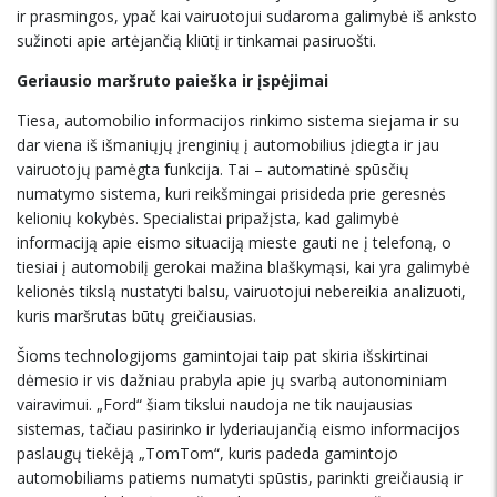
ir prasmingos, ypač kai vairuotojui sudaroma galimybė iš anksto
sužinoti apie artėjančią kliūtį ir tinkamai pasiruošti.
Geriausio maršruto paieška ir įspėjimai
Tiesa, automobilio informacijos rinkimo sistema siejama ir su
dar viena iš išmaniųjų įrenginių į automobilius įdiegta ir jau
vairuotojų pamėgta funkcija. Tai – automatinė spūsčių
numatymo sistema, kuri reikšmingai prisideda prie geresnės
kelionių kokybės. Specialistai pripažįsta, kad galimybė
informaciją apie eismo situaciją mieste gauti ne į telefoną, o
tiesiai į automobilį gerokai mažina blaškymąsi, kai yra galimybė
kelionės tikslą nustatyti balsu, vairuotojui nebereikia analizuoti,
kuris maršrutas būtų greičiausias.
Šioms technologijoms gamintojai taip pat skiria išskirtinai
dėmesio ir vis dažniau prabyla apie jų svarbą autonominiam
vairavimui. „Ford“ šiam tikslui naudoja ne tik naujausias
sistemas, tačiau pasirinko ir lyderiaujančią eismo informacijos
paslaugų tiekėją „TomTom“, kuris padeda gamintojo
automobiliams patiems numatyti spūstis, parinkti greičiausią ir