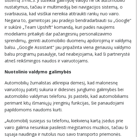
sistemą SYNC3. Ji suteikia galimybę valdyti ne tik automobilio
nustatymus, tačiau ir multimediją bei navigacijos sistemą, o
svarbiausia, kad visiškai nereikia atitraukti rankų nuo vairo.
Negana to, gamintojas jau pradėjo bendradarbiauti su „Google“
ir sukūrė „Team Upshift“ komandą, kuri padės naujiems
modeliams pritaikyti dar pažangesnių personalizavimo
sprendimų, gerinti automobilio duomenų apdorojimą ir valdymą
balsu. „Google Assistant“ jau pripažinta viena geriausių valdymo
balsu programų pasaulyje, tad neabejojama, kad ši partnerystė
atneš reikšmingos naudos ir vairuotojams.
Nuotolinio valdymo galimybės
Automobilių žurnalistas atkreipia dėmesį, kad malonesnę
vairuotojų patirtį sukuria ir didesnės junglumo galimybės bei
automobilio valdymas telefonu. Jis pastebi, kad automobiliams
perimant kitų išmaniųjų įrenginių funkcijas, šie panaudojami
papildomoms naudoms kurti.
„Automobilį susiejus su telefonu, kiekvieną kartą įsėdus prie
vairo galima nesunkiai pasileisti mėgstamos muzikos, tačiau ši
sąsaja naudinga ir nutolus nuo savo transporto priemonės.