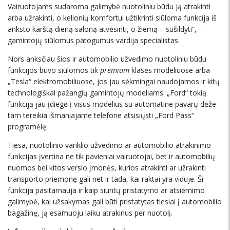
Vairuotojams sudaroma galimybė nuotoliniu būdu ją atrakinti
arba užrakinti, o kelionių komfortui užtikrinti siūloma funkcija iš
anksto karštą dieną saloną atvėsinti, o žiemą – sušildyti“, –
gamintojų siūlomus patogumus vardija specialistas.
Nors anksčiau šios ir automobilio užvedimo nuotoliniu būdu
funkcijos buvo siūlomos tik
premium
klasės modeliuose arba
„Tesla“ elektromobiliuose, jos jau sėkmingai naudojamos ir kitų
technologiškai pažangių gamintojų modeliams. „Ford“ tokią
funkciją jau įdiegė į visus modelius su automatine pavarų dėže –
tam tereikia išmaniajame telefone atsisiųsti „Ford Pass“
programėlę.
Tiesa, nuotolinio variklio užvedimo ar automobilio atrakinimo
funkcijas įvertina ne tik pavieniai vairuotojai, bet ir automobilių
nuomos bei kitos verslo įmonės, kurios atrakinti ar užrakinti
transporto priemonę gali net ir tada, kai raktai yra viduje. Ši
funkcija pasitarnauja ir kaip siuntų pristatymo ar atsiėmimo
galimybė, kai užsakymas gali būti pristatytas tiesiai į automobilio
bagažinę, ją esamuoju laiku atrakinus per nuotolį.