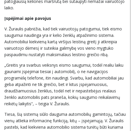
patogiausią kelionės maršrutą bei sutaupyti nemažai vairuotojo
laiko.
Įspėjimai apie pavojus
V. Žuraulis pabrėžia, kad tiek vairuotojų patogumui, tiek eismo
saugumui naudinga yra ir kelio ženklų atpažinimo sistema.
Automobiliui kiekvieną kartą viršijus leistiną greitį ji atkreipia
vairuotojo dėmesį ir suteikia galimybę vos vieno mygtuko
paspaudimu nustatyti maksimalaus leistino greičio ribą.
„Greitis yra svarbus veiksnys eismo saugumui, todėl realiu laiku
gaunami įspėjimai tiesiai į automobilį, o ne navigacijos
programėlę telefone, itin naudingi. Svarbu, kad automobiliai jau
geba atpažinti ne tik greičio, bet ir kitus įspėjamuosius,
draudžiamuosius ženklus, todėl net ir nepastebėjus realaus
ženklo automobilis pats praneša, kokių saugumo reikalavimų
reikėtų laikytis“, – teigia V. Žuraulis.
Tiesa, šią sistemą siūlo dauguma automobilių gamintojų, tačiau
vienų atlieka informacinę funkciją, kitų – įspėjamąją. V. Žuraulis
pastebi, kad kiekviena automobilio sistema turėtų būti kuriama