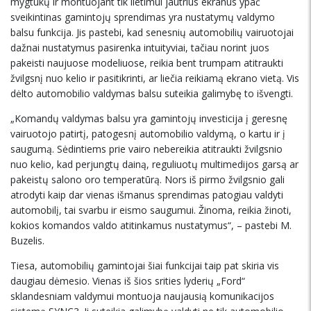
mygtukų ir montuojant tik lietimui jautrius ekranus ypač
sveikintinas gamintojų sprendimas yra nustatymų valdymo
balsu funkcija. Jis pastebi, kad senesnių automobilių vairuotojai
dažnai nustatymus pasirenka intuityviai, tačiau norint juos
pakeisti naujuose modeliuose, reikia bent trumpam atitraukti
žvilgsnį nuo kelio ir pasitikrinti, ar liečia reikiamą ekrano vietą. Vis
dėlto automobilio valdymas balsu suteikia galimybę to išvengti.
„Komandų valdymas balsu yra gamintojų investicija į geresnę
vairuotojo patirtį, patogesnį automobilio valdymą, o kartu ir į
saugumą. Sėdintiems prie vairo nebereikia atitraukti žvilgsnio
nuo kelio, kad perjungtų dainą, reguliuotų multimedijos garsą ar
pakeistų salono oro temperatūrą. Nors iš pirmo žvilgsnio gali
atrodyti kaip dar vienas išmanus sprendimas patogiau valdyti
automobilį, tai svarbu ir eismo saugumui. Žinoma, reikia žinoti,
kokios komandos valdo atitinkamus nustatymus“, – pastebi M.
Buzelis.
Tiesa, automobilių gamintojai šiai funkcijai taip pat skiria vis
daugiau dėmesio. Vienas iš šios srities lyderių „Ford“
sklandesniam valdymui montuoja naujausią komunikacijos