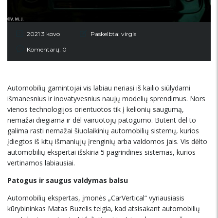
2021 3 kovo
Paskelbta:
virgis
Komentarų: 0
Automobilių gamintojai vis labiau neriasi iš kailio siūlydami
išmanesnius ir inovatyvesnius naujų modelių sprendimus. Nors
vienos technologijos orientuotos tik į kelionių saugumą,
nemažai diegiama ir dėl vairuotojų patogumo. Būtent dėl to
galima rasti nemažai šiuolaikinių automobilių sistemų, kurios
įdiegtos iš kitų išmaniųjų įrenginių arba valdomos jais. Vis dėlto
automobilių ekspertai išskiria 5 pagrindines sistemas, kurios
vertinamos labiausiai.
Patogus ir saugus valdymas balsu
Automobilių ekspertas, įmonės „CarVertical“ vyriausiasis
kūrybininkas Matas Buzelis teigia, kad atsisakant automobilių