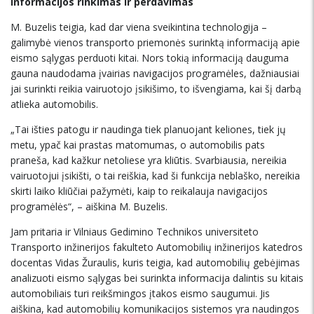
Informacijos rinkimas ir perdavimas
M. Buzelis teigia, kad dar viena sveikintina technologija –
galimybė vienos transporto priemonės surinktą informaciją apie
eismo sąlygas perduoti kitai. Nors tokią informaciją dauguma
gauna naudodama įvairias navigacijos programėles, dažniausiai
jai surinkti reikia vairuotojo įsikišimo, to išvengiama, kai šį darbą
atlieka automobilis.
„Tai išties patogu ir naudinga tiek planuojant keliones, tiek jų
metu, ypač kai prastas matomumas, o automobilis pats
praneša, kad kažkur netoliese yra kliūtis. Svarbiausia, nereikia
vairuotojui įsikišti, o tai reiškia, kad ši funkcija neblaško, nereikia
skirti laiko kliūčiai pažymėti, kaip to reikalauja navigacijos
programėlės“, – aiškina M. Buzelis.
Jam pritaria ir Vilniaus Gedimino Technikos universiteto
Transporto inžinerijos fakulteto Automobilių inžinerijos katedros
docentas Vidas Žuraulis, kuris teigia, kad automobilių gebėjimas
analizuoti eismo sąlygas bei surinkta informacija dalintis su kitais
automobiliais turi reikšmingos įtakos eismo saugumui. Jis
aiškina, kad automobilių komunikacijos sistemos yra naudingos