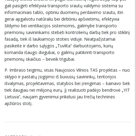
gali pasigirti efektyvia transporto srautų valdymo sistema su
informaciniais tablo, optiniu duomenų perdavimo srautu, itin
gerai apgalvotu natūraliu bei dirbtiniu apšvietimu, efektyvia
šildymo bei ventiliacijos sistemomis, galimybe transporto
priemonių savininkams stebėti kontrolierių darbą tiek pro stiklinį
fasadą, tiek iš laukiamojo stoties viduje. Neatpažįstamai
pasikeitė ir darbo sąlygos „Tuvlita“ darbuotojams, kurių
komanda išaugo dvigubai, o galimų patikrinti transporto
priemonių skaičius – beveik trigubai.
P. Imbraso teigimu, visas Naujosios Vilnios TAS projektas – nuo
sklypo ir pastatų įsigijimo iš buvusių savininkų, teritorijos
išvalymas, projektavimas, statybos bei įrengimas – kainavo šiek
tiek daugiau nei milijoną eurų. Jį realizuoti padėjo bendrovė „YIT
Lietuva“, naujam gyvenimui prikėlusi jau trečią techninės
apžiūros stotį.