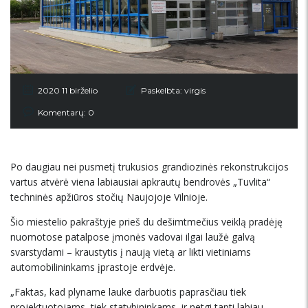
2020 11 birželio
Paskelbta:
virgis
Komentarų: 0
Po daugiau nei pusmetį trukusios grandiozinės rekonstrukcijos
vartus atvėrė viena labiausiai apkrautų bendrovės „Tuvlita“
techninės apžiūros stočių Naujojoje Vilnioje.
Šio miestelio pakraštyje prieš du dešimtmečius veiklą pradėję
nuomotose patalpose įmonės vadovai ilgai laužė galvą
svarstydami – kraustytis į naują vietą ar likti vietiniams
automobilininkams įprastoje erdvėje.
„Faktas, kad plyname lauke darbuotis paprasčiau tiek
projektuotojams, tiek statybininkams, ir netgi tapti labiau