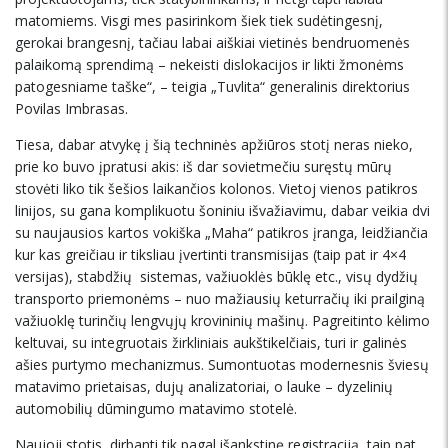
matomiems. Visgi mes pasirinkom šiek tiek sudėtingesnį,
gerokai brangesnį, tačiau labai aiškiai vietinės bendruomenės
palaikomą sprendimą – nekeisti dislokacijos ir likti žmonėms
patogesniame taške“, – teigia „Tuvlita“ generalinis direktorius
Povilas Imbrasas.
Tiesa, dabar atvykę į šią techninės apžiūros stotį neras nieko,
prie ko buvo įpratusi akis: iš dar sovietmečiu suręstų mūrų
stovėti liko tik šešios laikančios kolonos. Vietoj vienos patikros
linijos, su gana komplikuotu šoniniu išvažiavimu, dabar veikia dvi
su naujausios kartos vokiška „Maha“ patikros įranga, leidžiančia
kur kas greičiau ir tiksliau įvertinti transmisijas (taip pat ir 4×4
versijas), stabdžių sistemas, važiuoklės būklę etc., visų dydžių
transporto priemonėms – nuo mažiausių keturračių iki prailginą
važiuoklę turinčių lengvųjų krovininių mašinų. Pagreitinto kėlimo
keltuvai, su integruotais žirkliniais aukštikelčiais, turi ir galinės
ašies purtymo mechanizmus. Sumontuotas modernesnis šviesų
matavimo prietaisas, dujų analizatoriai, o lauke – dyzelinių
automobilių dūmingumo matavimo stotelė.
Naujoji stotis, dirbanti tik pagal išankstinę registraciją, taip pat