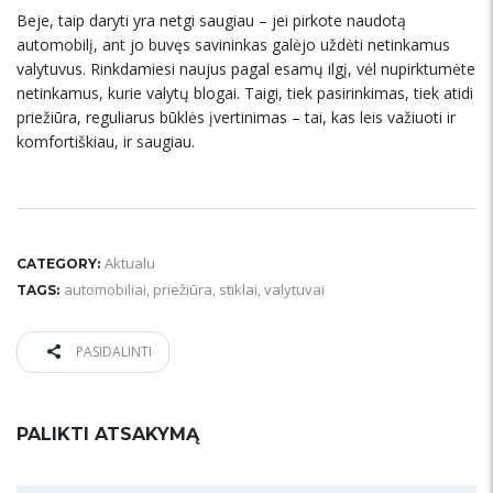
Beje, taip daryti yra netgi saugiau – jei pirkote naudotą
automobilį, ant jo buvęs savininkas galėjo uždėti netinkamus
valytuvus. Rinkdamiesi naujus pagal esamų ilgį, vėl nupirktumėte
netinkamus, kurie valytų blogai. Taigi, tiek pasirinkimas, tiek atidi
priežiūra, reguliarus būklės įvertinimas – tai, kas leis važiuoti ir
komfortiškiau, ir saugiau.
Aktualu
CATEGORY:
automobiliai
,
priežiūra
,
stiklai
,
valytuvai
TAGS:
PASIDALINTI
PALIKTI ATSAKYMĄ