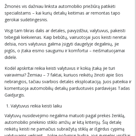
Žmonės vis dažniau linksta automobilio priežiūrą patikėti
specialistams – kai kurių detalių keitimas ar remontas tapo
gerokai sudėtingesnis.
Visgi tam tikras dalis ar detales, pavyzdžiui, valytuvus, pakeisti
tebegali kiekvienas. Kaip bebūtų, vairuotojai juos keisti neretai
delsia, nors valytuvus galima įsigyti daugelyje degalinių, jie
pigūs, o įtaka eismo saugumu ir komfortui – neišmatuojamai
didelė.
Kodėl apskritai reikia keisti valytuvus ir kokią įtaką jie turi
vairavimui? Žemiau – 7 faktai, kuriuos reikėtų žinoti apie šios
nebrangios, tačiau svarbios detalės eksploataciją. Juos pateikia ir
komentuoja automobilių detalių parduotuvės pardavėjas Tadas
Gaidjurgis.
Valytuvus reikia keisti laiku
Valytuvų nusidėvėjimo negalima matuoti pagal prekės ženklą,
automobilio priekinio stiklo amžių ar kitą kriterijų. Šią detalę
reikėtų keisti ne pamačius subraižytą stiklą ar išgirdus cypimą
valytuvams veikiant – tokie požymiai liudija, jog gumelės visiškai