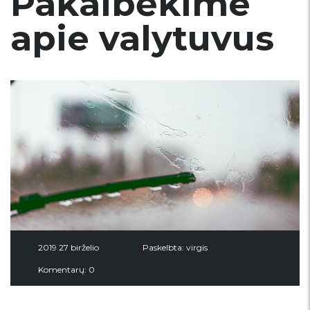
Pakalbėkime
apie valytuvus
2019 27 birželio
Paskelbta:
virgis
Komentarų: 0