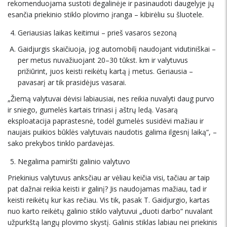
rekomenduojama sustoti degalinėje ir pasinaudoti daugelyje jų
esančia priekinio stiklo plovimo įranga – kibirėliu su šluotele.
Geriausias laikas keitimui – prieš vasaros sezoną
Gaidjurgis skaičiuoja, jog automobilį naudojant vidutiniškai –
per metus nuvažiuojant 20–30 tūkst. km ir valytuvus
prižiūrint, juos keisti reikėtų kartą į metus. Geriausia –
pavasarį ar tik prasidėjus vasarai.
„Žiemą valytuvai dėvisi labiausiai, nes reikia nuvalyti daug purvo
ir sniego, gumelės kartais trinasi į aštrų ledą. Vasarą
eksploatacija paprastesnė, todėl gumelės susidėvi mažiau ir
naujais puikios būklės valytuvais naudotis galima ilgesnį laiką“, –
sako prekybos tinklo pardavėjas.
Negalima pamiršti galinio valytuvo
Priekinius valytuvus anksčiau ar vėliau keičia visi, tačiau ar taip
pat dažnai reikia keisti ir galinį? Jis naudojamas mažiau, tad ir
keisti reikėtų kur kas rečiau. Vis tik, pasak T. Gaidjurgio, kartas
nuo karto reikėtų galinio stiklo valytuvui „duoti darbo“ nuvalant
užpurkštą langų plovimo skystį. Galinis stiklas labiau nei priekinis