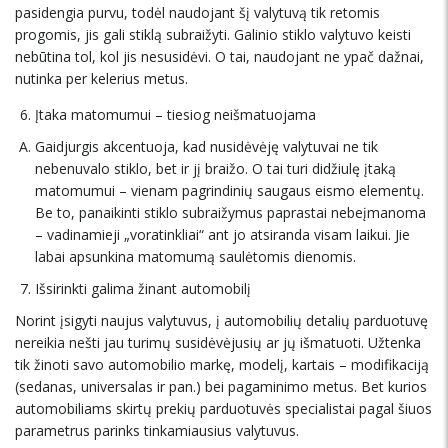
pasidengia purvu, todėl naudojant šį valytuvą tik retomis
progomis, jis gali stiklą subraižyti. Galinio stiklo valytuvo keisti
nebūtina tol, kol jis nesusidėvi. O tai, naudojant ne ypač dažnai,
nutinka per kelerius metus.
Įtaka matomumui – tiesiog neišmatuojama
Gaidjurgis akcentuoja, kad nusidėvėję valytuvai ne tik
nebenuvalo stiklo, bet ir jį braižo. O tai turi didžiulę įtaką
matomumui – vienam pagrindinių saugaus eismo elementų.
Be to, panaikinti stiklo subraižymus paprastai nebeįmanoma
– vadinamieji „voratinkliai“ ant jo atsiranda visam laikui. Jie
labai apsunkina matomumą saulėtomis dienomis.
Išsirinkti galima žinant automobilį
Norint įsigyti naujus valytuvus, į automobilių detalių parduotuvę
nereikia nešti jau turimų susidėvėjusių ar jų išmatuoti. Užtenka
tik žinoti savo automobilio markę, modelį, kartais – modifikaciją
(sedanas, universalas ir pan.) bei pagaminimo metus. Bet kurios
automobiliams skirtų prekių parduotuvės specialistai pagal šiuos
parametrus parinks tinkamiausius valytuvus.