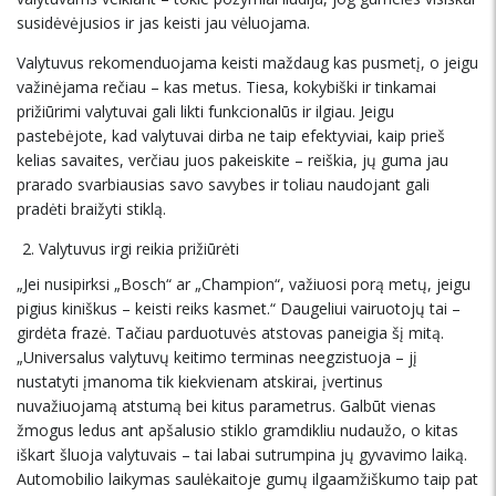
susidėvėjusios ir jas keisti jau vėluojama.
Valytuvus rekomenduojama keisti maždaug kas pusmetį, o jeigu
važinėjama rečiau – kas metus. Tiesa, kokybiški ir tinkamai
prižiūrimi valytuvai gali likti funkcionalūs ir ilgiau. Jeigu
pastebėjote, kad valytuvai dirba ne taip efektyviai, kaip prieš
kelias savaites, verčiau juos pakeiskite – reiškia, jų guma jau
prarado svarbiausias savo savybes ir toliau naudojant gali
pradėti braižyti stiklą.
Valytuvus irgi reikia prižiūrėti
„Jei nusipirksi „Bosch“ ar „Champion“, važiuosi porą metų, jeigu
pigius kiniškus – keisti reiks kasmet.“ Daugeliui vairuotojų tai –
girdėta frazė. Tačiau parduotuvės atstovas paneigia šį mitą.
„Universalus valytuvų keitimo terminas neegzistuoja – jį
nustatyti įmanoma tik kiekvienam atskirai, įvertinus
nuvažiuojamą atstumą bei kitus parametrus. Galbūt vienas
žmogus ledus ant apšalusio stiklo gramdikliu nudaužo, o kitas
iškart šluoja valytuvais – tai labai sutrumpina jų gyvavimo laiką.
Automobilio laikymas saulėkaitoje gumų ilgaamžiškumo taip pat