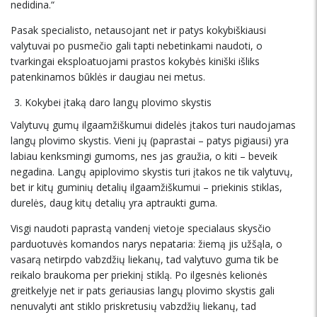
nedidina.“
Pasak specialisto, netausojant net ir patys kokybiškiausi
valytuvai po pusmečio gali tapti nebetinkami naudoti, o
tvarkingai eksploatuojami prastos kokybės kiniški išliks
patenkinamos būklės ir daugiau nei metus.
Kokybei įtaką daro langų plovimo skystis
Valytuvų gumų ilgaamžiškumui didelės įtakos turi naudojamas
langų plovimo skystis. Vieni jų (paprastai – patys pigiausi) yra
labiau kenksmingi gumoms, nes jas graužia, o kiti – beveik
negadina. Langų apiplovimo skystis turi įtakos ne tik valytuvų,
bet ir kitų guminių detalių ilgaamžiškumui – priekinis stiklas,
durelės, daug kitų detalių yra aptraukti guma.
Visgi naudoti paprastą vandenį vietoje specialaus skysčio
parduotuvės komandos narys nepataria: žiemą jis užšąla, o
vasarą netirpdo vabzdžių liekanų, tad valytuvo guma tik be
reikalo braukoma per priekinį stiklą. Po ilgesnės kelionės
greitkelyje net ir pats geriausias langų plovimo skystis gali
nenuvalyti ant stiklo priskretusių vabzdžių liekanų, tad