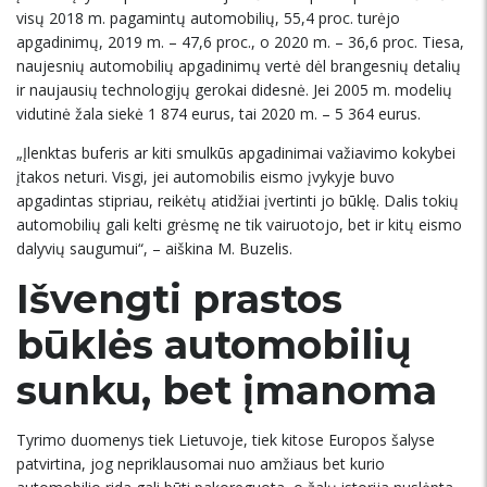
visų 2018 m. pagamintų automobilių, 55,4 proc. turėjo
apgadinimų, 2019 m. – 47,6 proc., o 2020 m. – 36,6 proc. Tiesa,
naujesnių automobilių apgadinimų vertė dėl brangesnių detalių
ir naujausių technologijų gerokai didesnė. Jei 2005 m. modelių
vidutinė žala siekė 1 874 eurus, tai 2020 m. – 5 364 eurus.
„Įlenktas buferis ar kiti smulkūs apgadinimai važiavimo kokybei
įtakos neturi. Visgi, jei automobilis eismo įvykyje buvo
apgadintas stipriau, reikėtų atidžiai įvertinti jo būklę. Dalis tokių
automobilių gali kelti grėsmę ne tik vairuotojo, bet ir kitų eismo
dalyvių saugumui“, – aiškina M. Buzelis.
Išvengti prastos
būklės automobilių
sunku, bet įmanoma
Tyrimo duomenys tiek Lietuvoje, tiek kitose Europos šalyse
patvirtina, jog nepriklausomai nuo amžiaus bet kurio