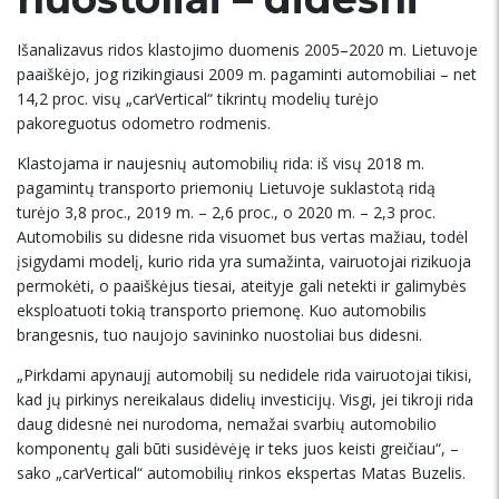
Išanalizavus ridos klastojimo duomenis 2005–2020 m. Lietuvoje
paaiškėjo, jog rizikingiausi 2009 m. pagaminti automobiliai – net
14,2 proc. visų „carVertical“ tikrintų modelių turėjo
pakoreguotus odometro rodmenis.
Klastojama ir naujesnių automobilių rida: iš visų 2018 m.
pagamintų transporto priemonių Lietuvoje suklastotą ridą
turėjo 3,8 proc., 2019 m. – 2,6 proc., o 2020 m. – 2,3 proc.
Automobilis su didesne rida visuomet bus vertas mažiau, todėl
įsigydami modelį, kurio rida yra sumažinta, vairuotojai rizikuoja
permokėti, o paaiškėjus tiesai, ateityje gali netekti ir galimybės
eksploatuoti tokią transporto priemonę. Kuo automobilis
brangesnis, tuo naujojo savininko nuostoliai bus didesni.
„Pirkdami apynaujį automobilį su nedidele rida vairuotojai tikisi,
kad jų pirkinys nereikalaus didelių investicijų. Visgi, jei tikroji rida
daug didesnė nei nurodoma, nemažai svarbių automobilio
komponentų gali būti susidėvėję ir teks juos keisti greičiau“, –
sako „carVertical“ automobilių rinkos ekspertas Matas Buzelis.