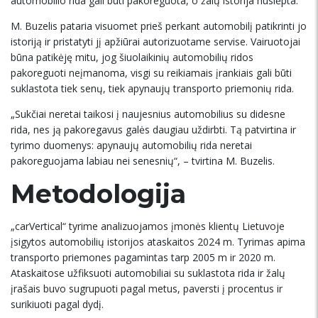
automobilio rida gali būti pakoreguota, o žalų istorija nuslėpta.
M. Buzelis pataria visuomet prieš perkant automobilį patikrinti jo
istoriją ir pristatyti jį apžiūrai autorizuotame servise. Vairuotojai
būna patikėję mitu, jog šiuolaikinių automobilių ridos
pakoreguoti neįmanoma, visgi su reikiamais įrankiais gali būti
suklastota tiek senų, tiek apynaujų transporto priemonių rida.
„Sukčiai neretai taikosi į naujesnius automobilius su didesne
rida, nes ją pakoregavus galės daugiau uždirbti. Tą patvirtina ir
tyrimo duomenys: apynaujų automobilių rida neretai
pakoreguojama labiau nei senesnių“, – tvirtina M. Buzelis.
Metodologija
„carVertical“ tyrime analizuojamos įmonės klientų Lietuvoje
įsigytos automobilių istorijos ataskaitos 2024 m. Tyrimas apima
transporto priemones pagamintas tarp 2005 m ir 2020 m.
Ataskaitose užfiksuoti automobiliai su suklastota rida ir žalų
įrašais buvo sugrupuoti pagal metus, paversti į procentus ir
surikiuoti pagal dydį.