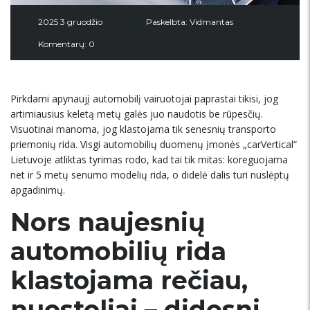
2025 3 gruodžio
Paskelbta:
Vidmantas
Komentarų: 0
Pirkdami apynaujį automobilį vairuotojai paprastai tikisi, jog
artimiausius keletą metų galės juo naudotis be rūpesčių.
Visuotinai manoma, jog klastojama tik senesnių transporto
priemonių rida. Visgi automobilių duomenų įmonės „carVertical“
Lietuvoje atliktas tyrimas rodo, kad tai tik mitas: koreguojama
net ir 5 metų senumo modelių rida, o didelė dalis turi nuslėptų
apgadinimų.
Nors naujesnių
automobilių rida
klastojama rečiau,
nuostoliai – didesni