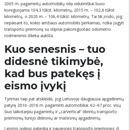
2005 m. pagamintų automobilių rida vidutiniškai buvo
koreguojama 104,3 tūkst. kilometrų, 2015 m. – 102,6 tūkst.
kilometrų, o 2020 m. – 106,4 tūkst. kilometrų. Tai tik įrodo, jog
nepaisant to, kokio amžiaus automobilis perkamas, rizika įsigyti
transporto priemonę su stipriai pakoreguotais odometro
rodmenimis išlieka aukšta.
Kuo senesnis – tuo
didesnė tikimybė,
kad bus patekęs į
eismo įvykį
Tyrimas taip pat atskleidė, jog Lietuvoje daugiausia apgadinimų
patyrę 2010–2016 m. pagaminti automobiliai. 62–67 proc. visų
šiuo laikotarpiu pagamintų ir „carVertical“ tikrintų transporto
priemonių turėjo didesnių ar mažesnių apgadinimų.
Į eismo įvykius patenka ir naujesnės transporto priemonės: iš