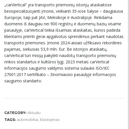
„carVertical“ yra transporto priemonių istorijų ataskaitose
besispecializuojanti įmonė, veikianti 35-iose šalyse – daugiausia
Europoje, taip pat JAV, Meksikoje ir Australijoje. Rinkdama
duomenis iš daugiau nei 900 registrų ir duomenų bazių visame
pasaulyje, carVertical teikia išsamias ataskaitas, kurios padeda
klientams priimti gerai apgalvotus sprendimus perkant naudotas
transporto priemones. Įmonė 2024-aisiais užfiksavo rekordines
pajamas, siekusias 53,9 mln. Eur. Be istorijos ataskaitų,
carVertical turi misiją pakylėti naudotų transporto priemonių
rinkos standartus ir kultūros lygį. 2023 metais carVertical
informacijos saugumo valdymo sistema sulaukė ISO/IEC
27001:2017 sertifikato – žinomiausio pasaulyje informacijos
saugumo standarto.
Aktualu
CATEGORY:
automobiliai
,
klastojimas
TAGS: