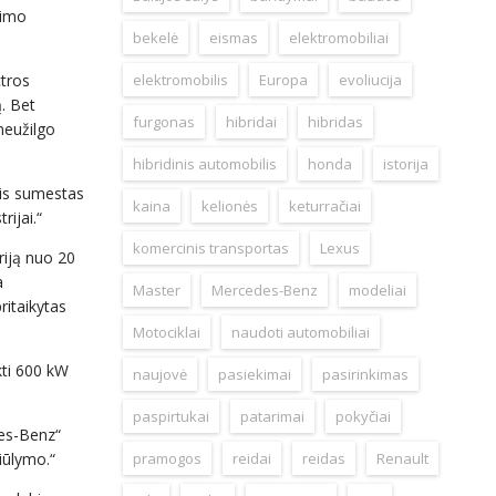
vimo
bekelė
eismas
elektromobiliai
ctros
elektromobilis
Europa
evoliucija
. Bet
furgonas
hibridai
hibridas
neužilgo
hibridinis automobilis
honda
istorija
mis sumestas
kaina
kelionės
keturračiai
rijai.“
komercinis transportas
Lexus
riją nuo 20
a
Master
Mercedes-Benz
modeliai
ritaikytas
Motociklai
naudoti automobiliai
kti 600 kW
naujovė
pasiekimai
pasirinkimas
paspirtukai
patarimai
pokyčiai
des-Benz“
iūlymo.“
pramogos
reidai
reidas
Renault