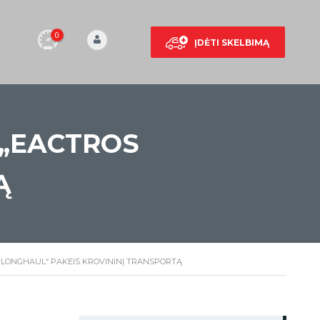
0
ĮDĖTI SKELBIMĄ
 „EACTROS
Ą
 LONGHAUL“ PAKEIS KROVININĮ TRANSPORTĄ