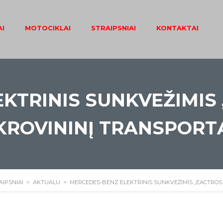
I
MOTOCIKLAI
STRAIPSNIAI
KONTAKTAI
KTRINIS SUNKVEŽIMIS
KROVININĮ TRANSPORT
AIPSNIAI
>
AKTUALU
>
MERCEDES-BENZ ELEKTRINIS SUNKVEŽIMIS „EACTROS