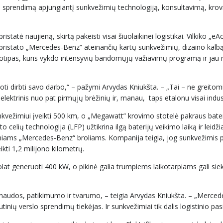
mo sprendimą apjungiantį sunkvežimių technologiją, konsultavimą, kro
tė naujieną, skirtą pakeisti visai šiuolaikinei logistikai. Vilkiko „eA
s pristato „Mercedes-Benz“ ateinančių kartų sunkvežimių, dizaino kalbą
ototipas, kuris vykdo intensyvių bandomųjų važiavimų programą ir jau 
uoti dirbti savo darbo,“ – pažymi Arvydas Kniukšta. – „Tai – ne greito
lektrinis nuo pat pirmųjų brėžinių ir, manau, taps etalonu visai indust
unkvežimiui įveikti 500 km, o „Megawatt” krovimo stotelė pakraus bate
 celių technologija (LFP) užtikrina ilgą baterijų veikimo laiką ir leidži
eliniams „Mercedes-Benz“ broliams. Kompanija teigia, jog sunkvežimis p
ikti 1,2 milijono kilometrų.
nuolat generuoti 400 kW, o pikinė galia trumpiems laikotarpiams gali sie
 naudos, patikimumo ir tvarumo, – teigia Arvydas Kniukšta. – „Merce
ų verslo sprendimų tiekėjas. Ir sunkvežimiai tik dalis logistinio pas