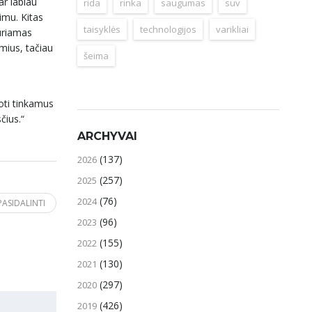
ar labiau
rida
rinka
saugumas
suv
imu. Kitas
taisyklės
technologijos
varikliai
kuriamas
mius, tačiau
šeima
oti tinkamus
čius.“
ARCHYVAI
(137)
2026
(257)
2025
(76)
2024
PASIDALINTI
(96)
2023
(155)
2022
(130)
2021
(297)
2020
(426)
2019