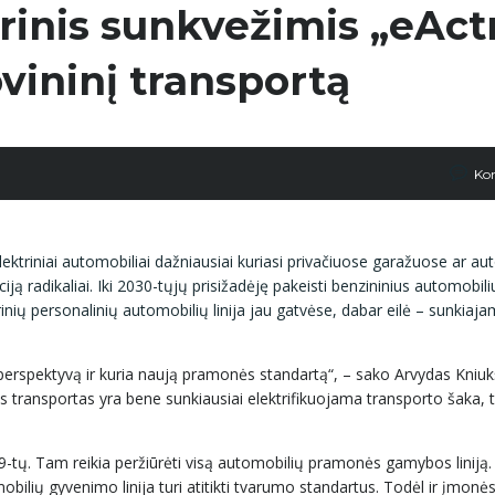
inis sunkvežimis „eAct
vininį transportą
Ko
 elektriniai automobiliai dažniausiai kuriasi privačiuose garažuose ar au
ą radikaliai. Iki 2030-tųjų prisižadėję pakeisti benzininius automobili
trinių personalinių automobilių linija jau gatvėse, dabar eilė – sunkiaja
rspektyvą ir kuria naują pramonės standartą“, – sako Arvydas Kniuk
s transportas yra bene sunkiausiai elektrifikuojama transporto šaka, 
9-tų. Tam reikia peržiūrėti visą automobilių pramonės gamybos liniją.
mobilių gyvenimo linija turi atitikti tvarumo standartus. Todėl ir įmonė