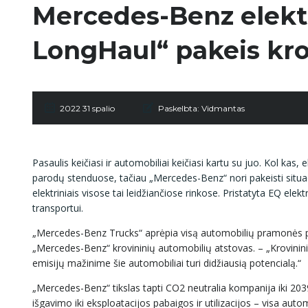
Mercedes-Benz elektr
LongHaul“ pakeis kro
2022 31 spalio
Paskelbta:
Vidmantas
Pasaulis keičiasi ir automobiliai keičiasi kartu su juo. Kol kas,
parodų stenduose, tačiau „Mercedes-Benz“ nori pakeisti situacij
elektriniais visose tai leidžiančiose rinkose. Pristatyta EQ elek
transportui.
„Mercedes-Benz Trucks“ aprėpia visą automobilių pramonės pe
„Mercedes-Benz“ krovininių automobilių atstovas. – „Krovinini
emisijų mažinime šie automobiliai turi didžiausią potencialą.“
„Mercedes-Benz“ tikslas tapti CO2 neutralia kompanija iki 203
išgavimo iki eksploatacijos pabaigos ir utilizacijos – visa auto