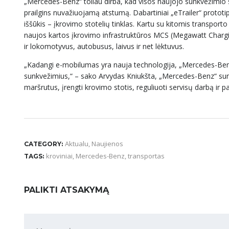
„Mercedes-Benz“ toliau dirba, kad visos naujojo sunkvežimio s
prailgins nuvažiuojamą atstumą. Dabartiniai „eTrailer“ prototi
iššūkis – įkrovimo stotelių tinklas. Kartu su kitomis transport
naujos kartos įkrovimo infrastruktūros MCS (Megawatt Charging 
ir lokomotyvus, autobusus, laivus ir net lėktuvus.
„Kadangi e-mobilumas yra nauja technologija, „Mercedes-Benz“ 
sunkvežimius,“ – sako Arvydas Kniukšta, „Mercedes-Benz“ sun
maršrutus, įrengti krovimo stotis, reguliuoti servisų darbą ir pas
Aktualu
,
Naujienos
CATEGORY:
kroviniai
,
Mercedes-Benz
,
transportas
TAGS:
PALIKTI ATSAKYMĄ