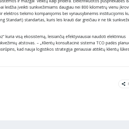
istemos ir mazgai veiktų kaip pridera. Elektrifikuotos puspriekabės d
pai leidžia įveikti sunkvežimiams daugiau nei 800 kilometrų vienu įkrov
o ir elektros tiekimo kompanijomis bei vyriausybinėmis institucijomis 
Standart) standartas, kuris leis krauti dar greičiau ir ne tik sunkveži
kuria visą ekosistemą, leisiančią efektyviausiai naudoti elektrinius
kvežimių atstovas. – „Klientų konsultacinė sistema TCO padės planu
irūpins, kad nauja logistikos strategija geriausiai atitiktų klientų lūkes