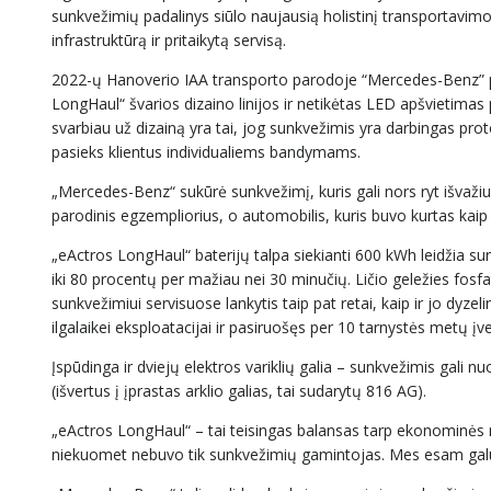
sunkvežimių padalinys siūlo naujausią holistinį transportavi
infrastruktūrą ir pritaikytą servisą.
2022-ų Hanoverio IAA transporto parodoje “Mercedes-Benz” prista
LongHaul“ švarios dizaino linijos ir netikėtas LED apšvietima
svarbiau už dizainą yra tai, jog sunkvežimis yra darbingas pr
pasieks klientus individualiems bandymams.
„Mercedes-Benz“ sukūrė sunkvežimį, kuris gali nors ryt išvaži
parodinis egzempliorius, o automobilis, kuris buvo kurtas kaip e
„eActros LongHaul“ baterijų talpa siekianti 600 kWh leidžia s
iki 80 procentų per mažiau nei 30 minučių. Ličio geležies fosfato
sunkvežimiui servisuose lankytis taip pat retai, kaip ir jo dyz
ilgalaikei eksploatacijai ir pasiruošęs per 10 tarnystės metų įve
Įspūdinga ir dviejų elektros variklių galia – sunkvežimis gali 
(išvertus į įprastas arklio galias, tai sudarytų 816 AG).
„eActros LongHaul“ – tai teisingas balansas tarp ekonominės
niekuomet nebuvo tik sunkvežimių gamintojas. Mes esam galutini