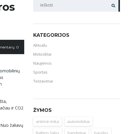
PAIEŠKA
ros
KATEGORIJOS
Aktualu
mentarų: 0
Motociklai
Naujienos
tomobilinių
Sportas
us
Testavimai
m
šta,
tačiau ir CO2
ŽYMOS
antrinė rinka
automobiliai
 Nuo žaliavų
s
Baltijos šalys
bandymai
baudos