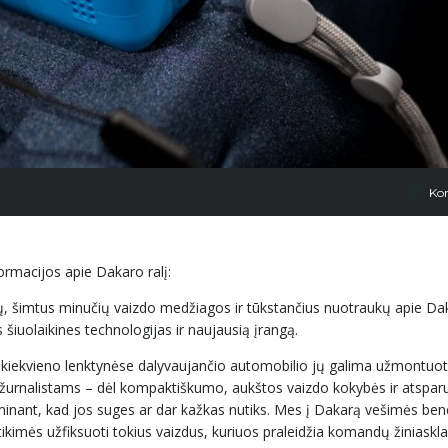
Ko
ormacijos apie Dakaro ralį:
ų, šimtus minučių vaizdo medžiagos ir tūkstančius nuotraukų apie Da
šiuolaikines technologijas ir naujausią įrangą.
kiekvieno lenktynėse dalyvaujančio automobilio jų galima užmontuot
os žurnalistams – dėl kompaktiškumo, aukštos vaizdo kokybės ir atspar
minant, kad jos suges ar dar kažkas nutiks. Mes į Dakarą vešimės ben
imės užfiksuoti tokius vaizdus, kuriuos praleidžia komandų žiniaskl