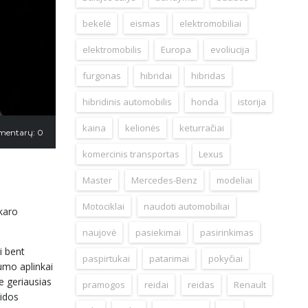
bekelė
eismas
elektromobiliai
elektromobilis
Europa
evoliucija
furgonas
hibridai
hibridas
hibridinis automobilis
honda
istorija
kaina
kelionės
keturračiai
mentarų: 0
komercinis transportas
Lexus
Master
Mercedes-Benz
modeliai
Motociklai
naudoti automobiliai
karo
naujovė
pasiekimai
pasirinkimas
i bent
paspirtukai
patarimai
pokyčiai
umo aplinkai
e geriausias
pramogos
reidai
reidas
Renault
aidos