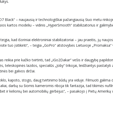
lukys.
 Black“ – naujausią ir technologiškai pažangiausią šiuo metu rinkoj
sios kartos modeliu – vidinis „HyperSmooth“ stabilizatorius ir galimybė
gia, kad išoriniai elektroniniai stabilizatoriai – jau praeitis, jų nauj
te tuo įsitikinti“, – teigia „GoPro“ atstovybės Lietuvoje „Promaksa“
 reikia prie kažko tvirtinti, tad „iGo2Dakar“ vešis ir daugybę papild
s, teleskopinės lazdos, specialūs „Joby“ trikojai, leidžiantys pastatyti 
tinės bei galvos diržai.
iklo, kapoto, stogo, daug tvirtinimo būdų yra viduje. Filmuoti galima 
ealiai, darbą su šiomis kameromis riboja tik fantazija, tad tikimės nufi
 bet ir kelionių bei automobilių gerbėjus“, – pasakojo į Pietų Ameriką 