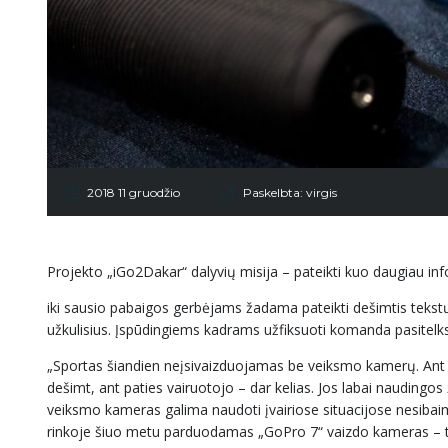
2018 11 gruodžio
Paskelbta:
virgis
Projekto „iGo2Dakar“ dalyvių misija – pateikti kuo daugiau inf
iki sausio pabaigos gerbėjams žadama pateikti dešimtis tekst
užkulisius. Įspūdingiems kadrams užfiksuoti komanda pasitelks 
„Sportas šiandien neįsivaizduojamas be veiksmo kamerų. Ant 
dešimt, ant paties vairuotojo – dar kelias. Jos labai nauding
veiksmo kameras galima naudoti įvairiose situacijose nesibai
rinkoje šiuo metu parduodamas „GoPro 7“ vaizdo kameras – tik