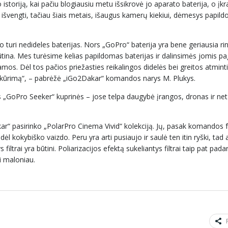
istoriją, kai pačiu blogiausiu metu išsikrovė jo aparato baterija, o įk
o išvengti, tačiau šiais metais, išaugus kamerų kiekiui, dėmesys papi
ri nedideles baterijas. Nors „GoPro“ baterija yra bene geriausia rink
 būtina. Mes turėsime kelias papildomas baterijas ir dalinsimės jomis pag
mos. Dėl tos pačios priežasties reikalingos didelės bei greitos atminti
o kūrimą“, – pabrėžė „iGo2Dakar“ komandos narys M. Plukys.
os „GoPro Seeker“ kuprinės – jose telpa daugybė įrangos, dronas ir net
ar“ pasirinko „PolarPro Cinema Vivid“ kolekciją. Jų, pasak komandos 
dėl kokybiško vaizdo. Peru yra arti pusiaujo ir saulė ten itin ryški, tad
ys filtrai yra būtini. Poliarizacijos efektą sukeliantys filtrai taip pat pa
ti maloniau.