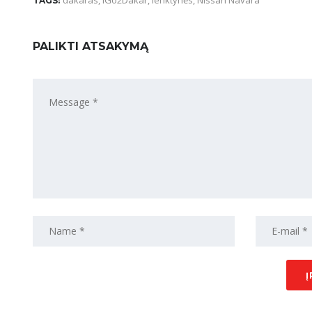
dakaras
,
iGo2Dakar
,
lenktynės
,
Nissan Navara
TAGS:
PALIKTI ATSAKYMĄ