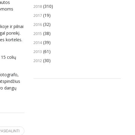
rautos
(310)
2018
ldomoms
(19)
2017
(32)
2016
oje ir pilnai
al poreikį.
(38)
2015
es kortelės.
(39)
2014
(61)
2013
 15 colių
(30)
2012
fotografo,
 atspindžius
daro dangų
PASIDALINTI