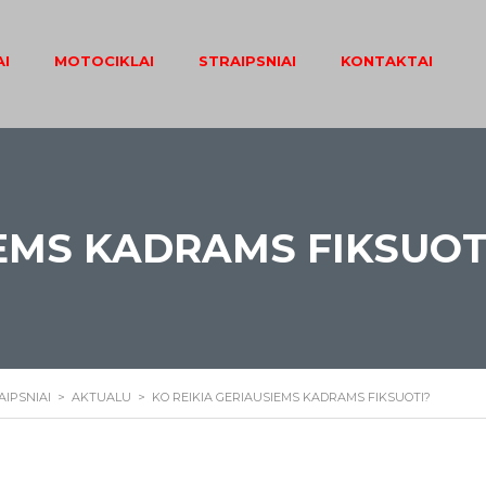
I
MOTOCIKLAI
STRAIPSNIAI
KONTAKTAI
IEMS KADRAMS FIKSUOT
AIPSNIAI
>
AKTUALU
>
KO REIKIA GERIAUSIEMS KADRAMS FIKSUOTI?