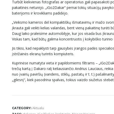
Turbūt kiekvienas fotografas ar operatorius gali papasakoti po 
pakaitinės neturėjo. „iGo2Dakar“ pernai tokių situacijų pavyk
baterijoms ir krovikliams padidėjo.
„Veiksmo kameros dėl kompaktiškų išmatavimų ir mažo svorio tu
įkrauta gali veikti kelias valandas, bent vieną pakaitinę turėti
Daug laiko praleisime automobilyje, kur jos visada bus įkrauna
Viskas tam, kad būtų galima koncentruotis į kokybiško turini
Jis tikisi, kad nepaklysti tarp gausybės įrangos padės speciali
įstrižainės ekraną turintis kompiuteris.
Kuprinėse numatyta vieta ir papildomiems filtrams – „iGo2Dak
trečią kartą į Dakaro ralį keliausiančio Andrius Lauciaus, reikia 
nuo įvairių paviršių (vandens, stiklų, pastatų ir t. t.) pašalinant
„gilesnį“, kiek pasodrina spalvas, tokius vaizdo siužetus stebė
Aktualu
CATEGORY: