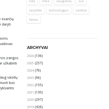
rida
rinka
saugumas
suv
taisyklės
technologijos
varikliai
e esančią
šeima
 daryti
osioms
 vadovas
ARCHYVAI
(136)
2026
omos įrangos.
(257)
2025
ar užkabinti
(76)
2024
daug vaizdų:
(96)
2023
lmuoti kuo
(155)
2022
vyksiantis
(130)
2021
(297)
2020
(426)
2019