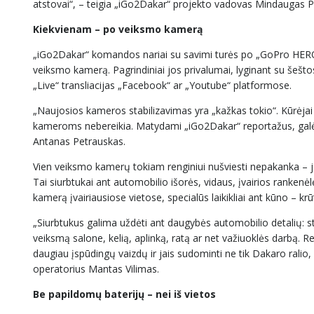
atstovai“, – teigia „iGo2Dakar“ projekto vadovas Mindaugas P
Kiekvienam – po veiksmo kamerą
„iGo2Dakar“ komandos nariai su savimi turės po „GoPro HERO7
veiksmo kamerą. Pagrindiniai jos privalumai, lyginant su šešto
„Live“ transliacijas „Facebook“ ar „Youtube“ platformose.
„Naujosios kameros stabilizavimas yra „kažkas tokio“. Kūrėjai tei
kameroms nebereikia. Matydami „iGo2Dakar“ reportažus, galėsi
Antanas Petrauskas.
Vien veiksmo kamerų tokiam renginiui nušviesti nepakanka – jas
Tai siurbtukai ant automobilio išorės, vidaus, įvairios rankenėlė
kamerą įvairiausiose vietose, specialūs laikikliai ant kūno – krū
„Siurbtukus galima uždėti ant daugybės automobilio detalių: st
veiksmą salone, kelią, aplinką, ratą ar net važiuoklės darbą. R
daugiau įspūdingų vaizdų ir jais sudominti ne tik Dakaro ralio,
operatorius Mantas Vilimas.
Be papildomų baterijų – nei iš vietos