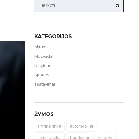
PAIEŠKA
KATEGORIJOS
Aktualu
Motociklai
Naujienos
Sportas
Testavimai
ŽYMOS
antrinė rinka
automobiliai
Baltijos šalys
bandymai
baudos