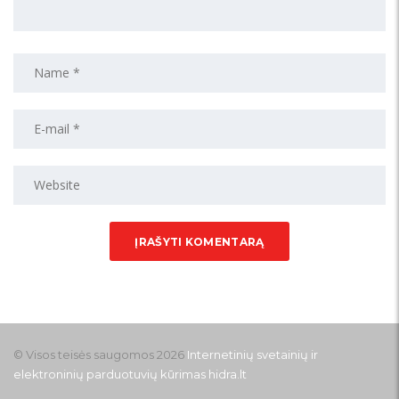
© Visos teisės saugomos 2026
Internetinių svetainių ir
elektroninių parduotuvių kūrimas
hidra.lt