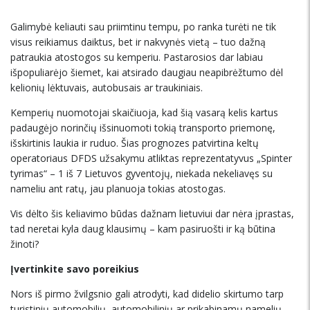
Galimybė keliauti sau priimtinu tempu, po ranka turėti ne tik
visus reikiamus daiktus, bet ir nakvynės vietą – tuo dažną
patraukia atostogos su kemperiu. Pastarosios dar labiau
išpopuliarėjo šiemet, kai atsirado daugiau neapibrėžtumo dėl
kelionių lėktuvais, autobusais ar traukiniais.
Kemperių nuomotojai skaičiuoja, kad šią vasarą kelis kartus
padaugėjo norinčių išsinuomoti tokią transporto priemonę,
išskirtinis laukia ir ruduo. Šias prognozes patvirtina keltų
operatoriaus DFDS užsakymu atliktas reprezentatyvus „Spinter
tyrimas“ – 1 iš 7 Lietuvos gyventojų, niekada nekeliavęs su
nameliu ant ratų, jau planuoja tokias atostogas.
Vis dėlto šis keliavimo būdas dažnam lietuviui dar nėra įprastas,
tad neretai kyla daug klausimų – kam pasiruošti ir ką būtina
žinoti?
Įvertinkite savo poreikius
Nors iš pirmo žvilgsnio gali atrodyti, kad didelio skirtumo tarp
turistinių automobilių, automobilinių ar prikabinamų namelių