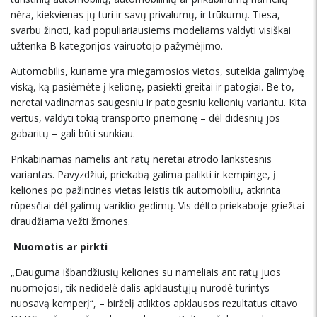
nėra, kiekvienas jų turi ir savų privalumų, ir trūkumų. Tiesa,
svarbu žinoti, kad populiariausiems modeliams valdyti visiškai
užtenka B kategorijos vairuotojo pažymėjimo.
Automobilis, kuriame yra miegamosios vietos, suteikia galimybę
viską, ką pasiėmėte į kelionę, pasiekti greitai ir patogiai. Be to,
neretai vadinamas saugesniu ir patogesniu kelionių variantu. Kita
vertus, valdyti tokią transporto priemonę – dėl didesnių jos
gabaritų – gali būti sunkiau.
Prikabinamas namelis ant ratų neretai atrodo lankstesnis
variantas. Pavyzdžiui, priekabą galima palikti ir kempinge, į
keliones po pažintines vietas leistis tik automobiliu, atkrinta
rūpesčiai dėl galimų variklio gedimų. Vis dėlto priekaboje griežtai
draudžiama vežti žmones.
Nuomotis ar pirkti
„Dauguma išbandžiusių keliones su nameliais ant ratų juos
nuomojosi, tik nedidelė dalis apklaustųjų nurodė turintys
nuosavą kemperį“, – birželį atliktos apklausos rezultatus citavo