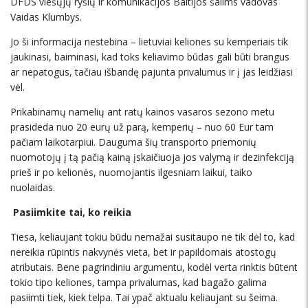
DFDS viešųjų ryšių ir komunikacijos Baltijos šalims vadovas
Vaidas Klumbys.
Jo ši informacija nestebina – lietuviai keliones su kemperiais tik
jaukinasi, baiminasi, kad toks keliavimo būdas gali būti brangus
ar nepatogus, tačiau išbandę pajunta privalumus ir į jas leidžiasi
vėl.
Prikabinamų namelių ant ratų kainos vasaros sezono metu
prasideda nuo 20 eurų už parą, kemperių – nuo 60 Eur tam
pačiam laikotarpiui. Dauguma šių transporto priemonių
nuomotojų į tą pačią kainą įskaičiuoja jos valymą ir dezinfekciją
prieš ir po kelionės, nuomojantis ilgesniam laikui, taiko
nuolaidas.
Pasiimkite tai, ko reikia
Tiesa, keliaujant tokiu būdu nemažai susitaupo ne tik dėl to, kad
nereikia rūpintis nakvynės vieta, bet ir papildomais atostogų
atributais. Bene pagrindiniu argumentu, kodėl verta rinktis būtent
tokio tipo keliones, tampa privalumas, kad bagažo galima
pasiimti tiek, kiek telpa. Tai ypač aktualu keliaujant su šeima.