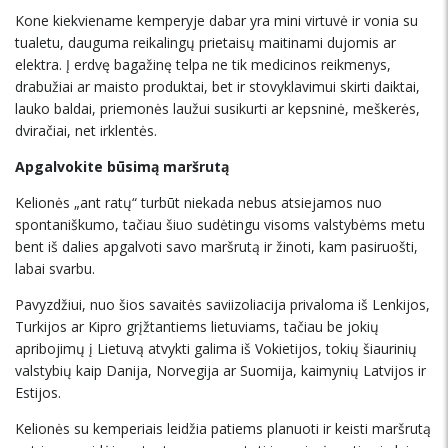
Kone kiekviename kemperyje dabar yra mini virtuvė ir vonia su
tualetu, dauguma reikalingų prietaisų maitinami dujomis ar
elektra. Į erdvę bagažinę telpa ne tik medicinos reikmenys,
drabužiai ar maisto produktai, bet ir stovyklavimui skirti daiktai,
lauko baldai, priemonės laužui susikurti ar kepsninė, meškerės,
dviračiai, net irklentės.
Apgalvokite būsimą maršrutą
Kelionės „ant ratų“ turbūt niekada nebus atsiejamos nuo
spontaniškumo, tačiau šiuo sudėtingu visoms valstybėms metu
bent iš dalies apgalvoti savo maršrutą ir žinoti, kam pasiruošti,
labai svarbu.
Pavyzdžiui, nuo šios savaitės saviizoliacija privaloma iš Lenkijos,
Turkijos ar Kipro grįžtantiems lietuviams, tačiau be jokių
apribojimų į Lietuvą atvykti galima iš Vokietijos, tokių šiaurinių
valstybių kaip Danija, Norvegija ar Suomija, kaimynių Latvijos ir
Estijos.
Kelionės su kemperiais leidžia patiems planuoti ir keisti maršrutą