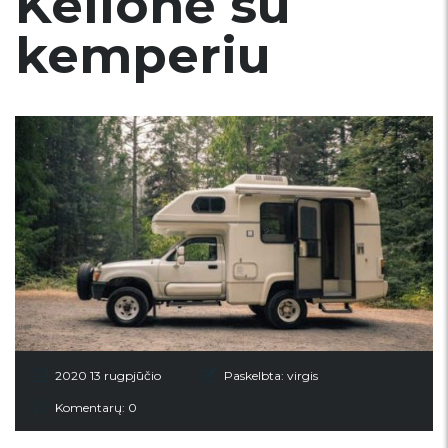
Kelionė su
kemperiu
2020 13 rugpjūčio
Paskelbta:
virgis
Komentarų: 0