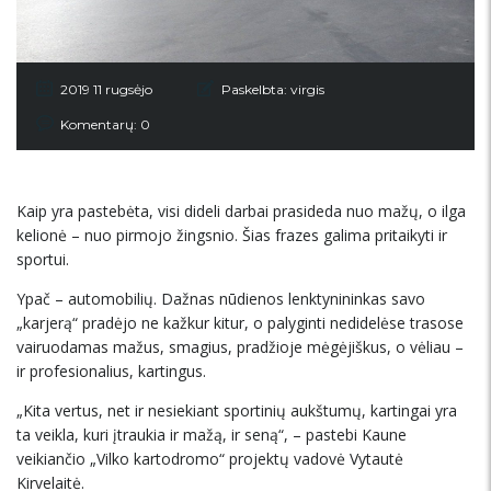
2019 11 rugsėjo
Paskelbta:
virgis
Komentarų: 0
Kaip yra pastebėta, visi dideli darbai prasideda nuo mažų, o ilga
kelionė – nuo pirmojo žingsnio. Šias frazes galima pritaikyti ir
sportui.
Ypač – automobilių. Dažnas nūdienos lenktynininkas savo
„karjerą“ pradėjo ne kažkur kitur, o palyginti nedidelėse trasose
vairuodamas mažus, smagius, pradžioje mėgėjiškus, o vėliau –
ir profesionalius, kartingus.
„Kita vertus, net ir nesiekiant sportinių aukštumų, kartingai yra
ta veikla, kuri įtraukia ir mažą, ir seną“, – pastebi Kaune
veikiančio „Vilko kartodromo“ projektų vadovė Vytautė
Kirvelaitė.