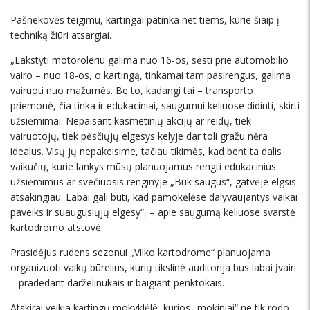
Pašnekovės teigimu, kartingai patinka net tiems, kurie šiaip į
techniką žiūri atsargiai.
„Lakstyti motoroleriu galima nuo 16-os, sėsti prie automobilio
vairo – nuo 18-os, o kartingą, tinkamai tam pasirengus, galima
vairuoti nuo mažumės. Be to, kadangi tai – transporto
priemonė, čia tinka ir edukaciniai, saugumui keliuose didinti, skirti
užsiėmimai. Nepaisant kasmetinių akcijų ar reidų, tiek
vairuotojų, tiek pėsčiųjų elgesys kelyje dar toli gražu nėra
idealus. Visų jų nepakeisime, tačiau tikimės, kad bent ta dalis
vaikučių, kurie lankys mūsų planuojamus rengti edukacinius
užsiėmimus ar svečiuosis renginyje „Būk saugus“, gatvėje elgsis
atsakingiau. Labai gali būti, kad pamokėlėse dalyvaujantys vaikai
paveiks ir suaugusiųjų elgesy“, – apie saugumą keliuose svarstė
kartodromo atstovė.
Prasidėjus rudens sezonui „Vilko kartodrome“ planuojama
organizuoti vaikų būrelius, kurių tikslinė auditorija bus labai įvairi
– pradedant darželinukais ir baigiant penktokais.
Atskirai veikia kartingų mokyklėlė, kurios „mokiniai“ ne tik rodo