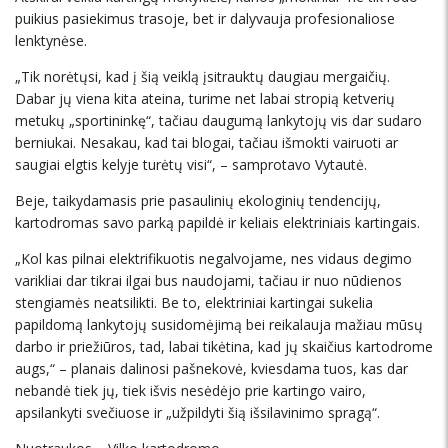
puikius pasiekimus trasoje, bet ir dalyvauja profesionaliose
lenktynėse.
„Tik norėtųsi, kad į šią veiklą įsitrauktų daugiau mergaičių.
Dabar jų viena kita ateina, turime net labai stropią ketverių
metukų „sportininkę“, tačiau daugumą lankytojų vis dar sudaro
berniukai. Nesakau, kad tai blogai, tačiau išmokti vairuoti ar
saugiai elgtis kelyje turėtų visi“, – samprotavo Vytautė.
Beje, taikydamasis prie pasaulinių ekologinių tendencijų,
kartodromas savo parką papildė ir keliais elektriniais kartingais.
„Kol kas pilnai elektrifikuotis negalvojame, nes vidaus degimo
varikliai dar tikrai ilgai bus naudojami, tačiau ir nuo nūdienos
stengiamės neatsilikti. Be to, elektriniai kartingai sukelia
papildomą lankytojų susidomėjimą bei reikalauja mažiau mūsų
darbo ir priežiūros, tad, labai tikėtina, kad jų skaičius kartodrome
augs,“ – planais dalinosi pašnekovė, kviesdama tuos, kas dar
nebandė tiek jų, tiek išvis nesėdėjo prie kartingo vairo,
apsilankyti svečiuose ir „užpildyti šią išsilavinimo spragą“.