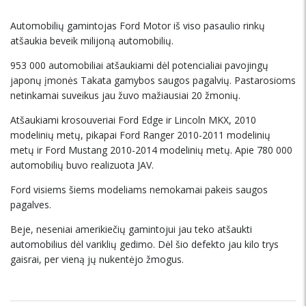
Automobilių gamintojas Ford Motor iš viso pasaulio rinkų
atšaukia beveik milijoną automobilių.
953 000 automobiliai atšaukiami dėl potencialiai pavojingų
japonų įmonės Takata gamybos saugos pagalvių. Pastarosioms
netinkamai suveikus jau žuvo mažiausiai 20 žmonių.
Atšaukiami krosouveriai Ford Edge ir Lincoln MKX, 2010
modelinių metų, pikapai Ford Ranger 2010-2011 modelinių
metų ir Ford Mustang 2010-2014 modelinių metų. Apie 780 000
automobilių buvo realizuota JAV.
Ford visiems šiems modeliams nemokamai pakeis saugos
pagalves.
Beje, neseniai amerikiečių gamintojui jau teko atšaukti
automobilius dėl variklių gedimo. Dėl šio defekto jau kilo trys
gaisrai, per vieną jų nukentėjo žmogus.