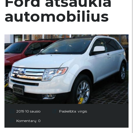
Ford atšaukia
automobilius
2019 10 sausio
Paskelbta:
virgis
Komentarų: 0