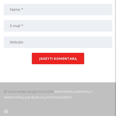
© Visos teisės saugomos 2026
Internetinių svetainių ir
elektroninių parduotuvių kūrimas
hidra.lt