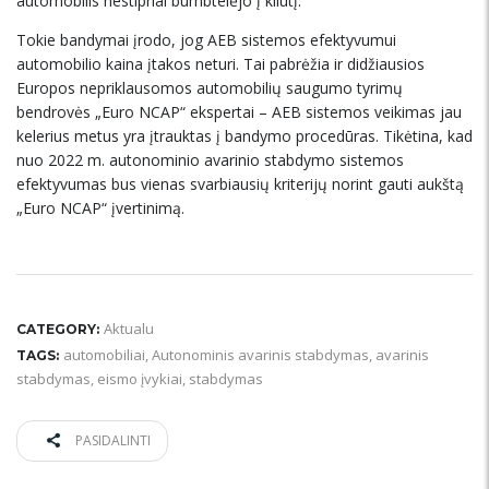
automobilis nestipriai bumbtelėjo į kliūtį.
Tokie bandymai įrodo, jog AEB sistemos efektyvumui
automobilio kaina įtakos neturi. Tai pabrėžia ir didžiausios
Europos nepriklausomos automobilių saugumo tyrimų
bendrovės „Euro NCAP“ ekspertai – AEB sistemos veikimas jau
kelerius metus yra įtrauktas į bandymo procedūras. Tikėtina, kad
nuo 2022 m. autonominio avarinio stabdymo sistemos
efektyvumas bus vienas svarbiausių kriterijų norint gauti aukštą
„Euro NCAP“ įvertinimą.
Aktualu
CATEGORY:
automobiliai
,
Autonominis avarinis stabdymas
,
avarinis
TAGS:
stabdymas
,
eismo įvykiai
,
stabdymas
PASIDALINTI