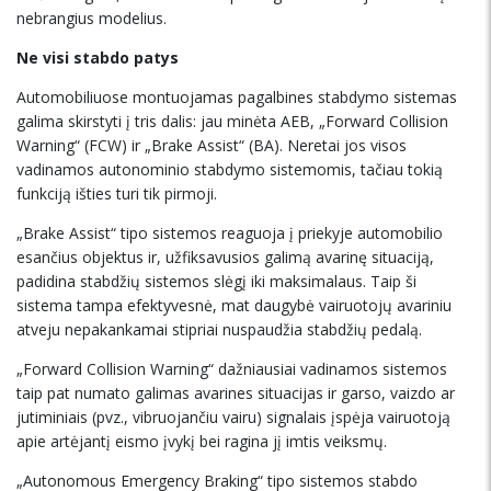
nebrangius modelius.
Ne visi stabdo patys
Automobiliuose montuojamas pagalbines stabdymo sistemas
galima skirstyti į tris dalis: jau minėta AEB, „Forward Collision
Warning“ (FCW) ir „Brake Assist“ (BA). Neretai jos visos
vadinamos autonominio stabdymo sistemomis, tačiau tokią
funkciją išties turi tik pirmoji.
„Brake Assist“ tipo sistemos reaguoja į priekyje automobilio
esančius objektus ir, užfiksavusios galimą avarinę situaciją,
padidina stabdžių sistemos slėgį iki maksimalaus. Taip ši
sistema tampa efektyvesnė, mat daugybė vairuotojų avariniu
atveju nepakankamai stipriai nuspaudžia stabdžių pedalą.
„Forward Collision Warning“ dažniausiai vadinamos sistemos
taip pat numato galimas avarines situacijas ir garso, vaizdo ar
jutiminiais (pvz., vibruojančiu vairu) signalais įspėja vairuotoją
apie artėjantį eismo įvykį bei ragina jį imtis veiksmų.
„Autonomous Emergency Braking“ tipo sistemos stabdo