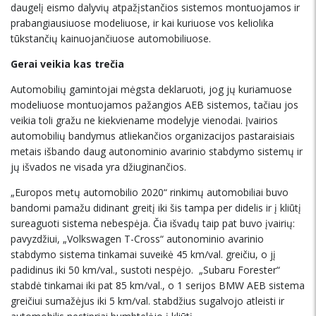
daugelį eismo dalyvių atpažįstančios sistemos montuojamos ir
prabangiausiuose modeliuose, ir kai kuriuose vos keliolika
tūkstančių kainuojančiuose automobiliuose.
Gerai veikia kas trečia
Automobilių gamintojai mėgsta deklaruoti, jog jų kuriamuose
modeliuose montuojamos pažangios AEB sistemos, tačiau jos
veikia toli gražu ne kiekviename modelyje vienodai. Įvairios
automobilių bandymus atliekančios organizacijos pastaraisiais
metais išbando daug autonominio avarinio stabdymo sistemų ir
jų išvados ne visada yra džiuginančios.
„Europos metų automobilio 2020“ rinkimų automobiliai buvo
bandomi pamažu didinant greitį iki šis tampa per didelis ir į kliūtį
sureaguoti sistema nebespėja. Čia išvadų taip pat buvo įvairių:
pavyzdžiui, „Volkswagen T-Cross“ autonominio avarinio
stabdymo sistema tinkamai suveikė 45 km/val. greičiu, o jį
padidinus iki 50 km/val., sustoti nespėjo. „Subaru Forester“
stabdė tinkamai iki pat 85 km/val., o 1 serijos BMW AEB sistema
greičiui sumažėjus iki 5 km/val. stabdžius sugalvojo atleisti ir