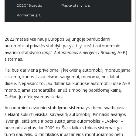
2020 16 sausio
Paskelbta:
virgis
Komentarų: 0
2022 metais visi nauji Europos Sąjungoje parduodami
automobiliai privalės stabdyti patys, t. y. turėti autonominio
avarinio stabdymo (
angl. Autonomous Emergency Braking
, AEB)
sistemas.
Tai bus dar viena privalomai į kiekvieną automobilį montuojama
sistema, kurios įtaka eismo saugumui, manoma, bus labai
didelė. Nepaisant to, jau dabar kai kuriuose automobiliuose AEB
montuojama standartiškai ar už simbolinę papildomą kainą.
Tačiau jų efektyvumas skiriasi.
Autonominio avarinio stabdymo sistema yra bene svarbiausia
siekiant sukurti visiškai savavaldį automobilį. Pirmasis avarijos
išvengti leidžiantis ir pats sustojantis automobilis – „Volvo“ –
buvo pristatytas dar 2009 m. Šiais laikais tokias sistemas gali
turėti daugelis, o itin tikslios ir pažangios montuojamos net į