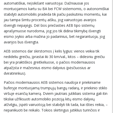
automatiškai, neįsikišant vairuotojui. Dažniausiai jos
montuojamos kartu su BA bei FCW sistemomis, o autonomiškai
stabdyti automobilis pradeda tik pačiu paskutiniu momentu, kai
jau tampa šimtu procentų aišku, jog vairuotojas avarijos
išvengti nepajėgs. Dėl šios priežasties AEB tipo sistemų
aprašymuose nurodoma, jog jos tik didina tikimybę išvengti
eismo įvykio arba mažina jo padarinius, bet negarantuoja, jog
avarijos bus išvengta.
AEB sistemos dar skirstomos į kelis lygius: vienos veikia tik
nedideliu greičiu, įprastai iki 30 km/val., kitos – didesniu greičiu
bei yra praktiškos greitkeliuose, o pačios moderniausios
atpažįsta ir mažesnius eismo dalyvius (pėsčiuosius ar
dviratininkus).
Pačios moderniausios AEB sistemos naudoja ir priekiniame
buferyje montuojamą trumpųjų bangų radarą, ir priekinio stiklo
viršuje esančią kamerą. Dviem jautriais jutikliais sistema gali itin
tiksliai užfiksuoti automobilio poziciją kitų eismo dalyvių
atžvilgiu, įspėti vairuotoją bei stabdyti tik tada, kai išties reikia, –
nepanikuoti be reikalo. Tokios skirtingus jutiklius turinčios ir