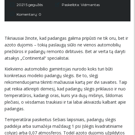
2021 5 gegužės
Paskelbta:
Vidmantas
Komentarų: 0
Tikriausiai žinote, kad padangas galima pripūsti ne tik oru, bet ir
azoto dujomis – tokią paslaugą siūlo ne vienos automobilių
priežiūros ir padangų remonto dirbtuvės. Bet ar verta tą daryti
atsakys „Continental“ specialistai.
Kiekvieno automobilio gamintojas nurodo koks turi būti
konkretaus modelio padangų slėgis. Be to, slėgį
rekomenduojama tikrinti mažiausiai kartą per dvi savaites. Taip
pat reikia atkreipti dėmesį, kad padangų slėgis priklauso ir nuo
temperatūros, kadangi oras, kuris yra dujų mišinys, šildomas
plečiasi, o vėsdamas traukiasi ir tai labai akivaizdu kalbant apie
padangas.
Temperatūrai pasikeitus šešiais laipsniais, padangų slėgis
padidėja arba sumažėja maždaug 1 psi (slėgis kvadratiniame
colyje) arba 0,07 atmosferos. Todėl azoto dujomis užpildytos