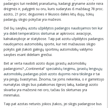
padangos turi nedidelį pranašumą, kadangi gryname azote nėra
drėgmės ir, palyginti su oru, kuris sudarytas iš maždaug 78 proc.
azoto, 21 proc. deguonies ir likusios dalies kitų dujų, tokių
padangų slėgio pokyčiai yra mažesni.
Dėl šių savybių
azotu užpildytos padangos naudojamos ten kur
yra dideli temperatūros skirtumai
ar apkrovos: aviacijoje,
kalnakasyboje ar statybose. Taip pat azotu užpildytos padangos
naudojamos automobilių sporte, kur net mažiausias slėgio
pokytis gali įtakoti galingų sportinių automobilių valdymo
savybes esant dideliam greičiui.
Bet ar verta naudoti azoto dujas įprastų automobilių
padangoms? „Continental“
specialistų teigimu, įprastų lengvųjų
automobilių padangas pūsti azoto dujomis nėra tikslinga
ir tai
yra pinigų švaistymas. Žinoma, tai joms nekenkia, o ir gamintojo
numatytas slėgis bus palaikomas ilgesnį laiką, kadangi azoto
skvarba yra mažesnė nei oro, tačiau šis skirtumas yra
minimalus.
Taip pat azotas neturės jokios įtakos, jei slėgis padangose bus