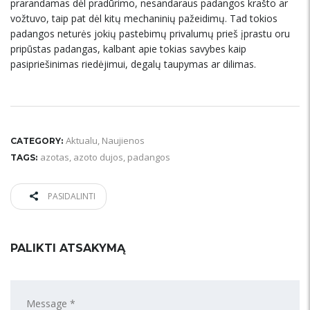
prarandamas dėl pradūrimo, nesandaraus padangos krašto ar
vožtuvo, taip pat dėl kitų mechaninių pažeidimų. Tad tokios
padangos neturės jokių pastebimų privalumų prieš įprastu oru
pripūstas padangas, kalbant apie tokias savybes kaip
pasipriešinimas riedėjimui, degalų taupymas ar dilimas.
Aktualu
,
Naujienos
CATEGORY:
azotas
,
azoto dujos
,
padangos
TAGS:
PASIDALINTI
PALIKTI ATSAKYMĄ