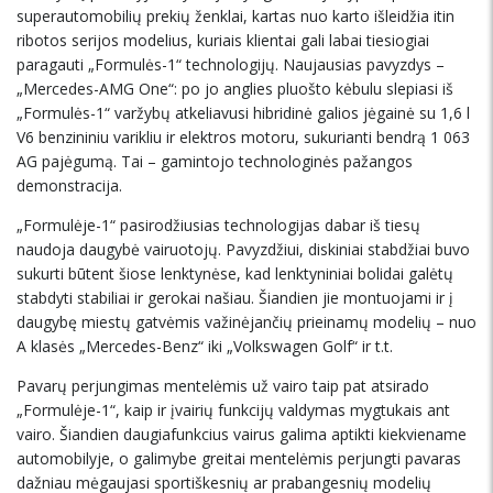
superautomobilių prekių ženklai, kartas nuo karto išleidžia itin
ribotos serijos modelius, kuriais klientai gali labai tiesiogiai
paragauti „Formulės-1“ technologijų. Naujausias pavyzdys –
„Mercedes-AMG One“: po jo anglies pluošto kėbulu slepiasi iš
„Formulės-1“ varžybų atkeliavusi hibridinė galios jėgainė su 1,6 l
V6 benzininiu varikliu ir elektros motoru, sukurianti bendrą 1 063
AG pajėgumą. Tai – gamintojo technologinės pažangos
demonstracija.
„Formulėje-1“ pasirodžiusias technologijas dabar iš tiesų
naudoja daugybė vairuotojų. Pavyzdžiui, diskiniai stabdžiai buvo
sukurti būtent šiose lenktynėse, kad lenktyniniai bolidai galėtų
stabdyti stabiliai ir gerokai našiau. Šiandien jie montuojami ir į
daugybę miestų gatvėmis važinėjančių prieinamų modelių – nuo
A klasės „Mercedes-Benz“ iki „Volkswagen Golf“ ir t.t.
Pavarų perjungimas mentelėmis už vairo taip pat atsirado
„Formulėje-1“, kaip ir įvairių funkcijų valdymas mygtukais ant
vairo. Šiandien daugiafunkcius vairus galima aptikti kiekviename
automobilyje, o galimybe greitai mentelėmis perjungti pavaras
dažniau mėgaujasi sportiškesnių ar prabangesnių modelių