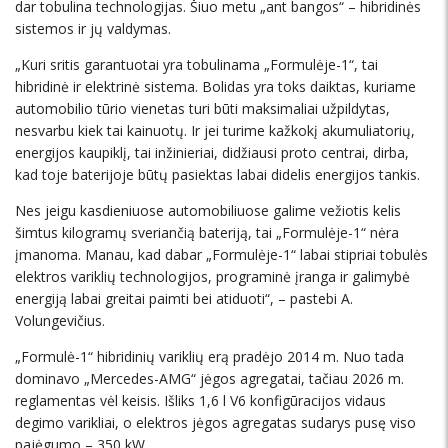
dar tobulina technologijas. Šiuo metu „ant bangos“ – hibridinės
sistemos ir jų valdymas.
„Kuri sritis garantuotai yra tobulinama „Formulėje-1“, tai
hibridinė ir elektrinė sistema. Bolidas yra toks daiktas, kuriame
automobilio tūrio vienetas turi būti maksimaliai užpildytas,
nesvarbu kiek tai kainuotų. Ir jei turime kažkokį akumuliatorių,
energijos kaupiklį, tai inžinieriai, didžiausi proto centrai, dirba,
kad toje baterijoje būtų pasiektas labai didelis energijos tankis.
Nes jeigu kasdieniuose automobiliuose galime vežiotis kelis
šimtus kilogramų sveriančią bateriją, tai „Formulėje-1“ nėra
įmanoma. Manau, kad dabar „Formulėje-1“ labai stipriai tobulės
elektros variklių technologijos, programinė įranga ir galimybė
energiją labai greitai paimti bei atiduoti“, – pastebi A.
Volungevičius.
„Formulė-1“ hibridinių variklių erą pradėjo 2014 m. Nuo tada
dominavo „Mercedes-AMG“ jėgos agregatai, tačiau 2026 m.
reglamentas vėl keisis. Išliks 1,6 l V6 konfigūracijos vidaus
degimo varikliai, o elektros jėgos agregatas sudarys pusę viso
pajėgumo – 350 kW.