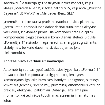
savininkai. Šia funkcija gali pasižymėti ir toks modelis, kaip C
klasės „Mercedes-Benz“, ir tokie galingi SUV, kaip antai „Porsche
Cayenne“, „BMW X5“ ar „Mercedes-Benz GLE“.
„Formulėje-1“ pirmiausia pradėtas naudoti anglies pluoštas,
„premium“ automobiliuose dabar dažnai sutinkamos aktyvios
važiuoklės, lenktynėse pirmiausia komandos pradėjo aplink
komponentus diegti daviklius ir kompiuteriais stebėti jų būklę,
„Formulėje-1“ atsirado ir regeneracinis, energiją sugrąžinantis
stabdymas, be kurio dabar neįsivaizduojamas joks
elektromobilis.
Sportas buvo svarbiau už inovacijas
Automobilių sportas, ypač aukščiausios lygos, kaip „Formulė-1“,
Pasaulio ralio čempionatas ar ilgų nuotolių lenktynės,
gamintojams ilgą laiką buvo tarsi bandymų poligonas, skatinęs
ieškoti vis geresnių sprendimų, privertusių automobilius važiuoti
greičiau, efektyviau, patikimiau. Dabar jau artėjama prie
momento, kai technikos tobulinimas atsiremia į nematomas
lubas.