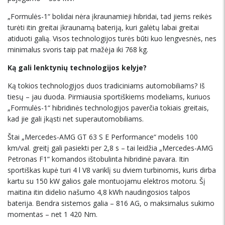
„Formulės-1“ bolidai nėra įkraunamieji hibridai, tad jiems reikės
turėti itin greitai įkraunamą bateriją, kuri galėtų labai greitai
atiduoti galią. Visos technologijos turės būti kuo lengvesnės, nes
minimalus svoris taip pat mažėja iki 768 kg.
Ką gali lenktynių technologijos kelyje?
Ką tokios technologijos duos tradiciniams automobiliams? Iš
tiesų – jau duoda. Pirmiausia sportiškiems modeliams, kuriuos
„Formulės-1“ hibridinės technologijos paverčia tokiais greitais,
kad jie gali įkąsti net superautomobiliams.
Štai „Mercedes-AMG GT 63 S E Performance“ modelis 100
km/val. greitį gali pasiekti per 2,8 s – tai leidžia „Mercedes-AMG
Petronas F1“ komandos ištobulinta hibridinė pavara. Itin
sportiškas kupė turi 4 l V8 variklį su dviem turbinomis, kuris dirba
kartu su 150 kW galios gale montuojamu elektros motoru. Šį
maitina itin didelio našumo 4,8 kWh naudingosios talpos
baterija. Bendra sistemos galia – 816 AG, o maksimalus sukimo
momentas – net 1 420 Nm.