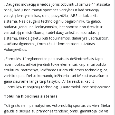
„Daugelio inovacijų ir vietos joms tobulinti „Formulė-1“ atsisakė
todėl, kad ji nori matyti sportines varžybas ir kad situaciją
valdytų lenktynininkas, o ne, pavyzdžiui, ABS ar kokia kita
sistema. Nes daugelis technologinių pagalbininkų tą galėtų
padaryti geriau nei lenktynininkai, bet sportas nori išreikšti ir
vairuotojų meistriškumą, todėl daug anksčiau atsiradusių
sistemų, kurios galėtų būti tobulinamos, dabar yra uždraustos“,
– aiškina ilgametis „Formulės-1“ komentatorius Arūnas
Volungevičius.
„Formulės-1“ reglamentas pastaraisiais dešimtmečiais tapo
labai ribotas: aiškiai įvardinti tokie elementai, kaip antai bolido
struktūra, matmenys, leidžiamos ir draudžiamos technologijos,
variklio tipas. Dėl to komandų inžinieriai turi ieškoti pranašumo
gana siaurame lange tarp taisyklių. Ar tai reiškia, kad iš
„Formulės-1“ atėjusių technologijų automobiliuose neišvysime?
Tobulina hibridines sistemas
Toli gražu ne – pamatysime. Automobilių sportas vis vien išlieka
glaudžiai susijęs su pramonės tendencijomis, gamintojai čia vis