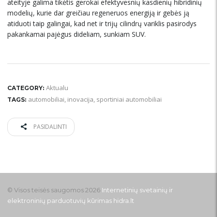
ateityje galima tikėtis gerokai efektyvesnių kasdienių hibridinių
modelių, kurie dar greičiau regeneruos energiją ir gebės ją
atiduoti taip galingai, kad net ir trijų cilindrų variklis pasirodys
pakankamai pajėgus dideliam, sunkiam SUV.
Aktualu
CATEGORY:
automobiliai
,
inovacija
,
sportiniai automobiliai
TAGS:
PASIDALINTI
© Visos teisės saugomos 2026
Internetinių svetainių ir
elektroninių parduotuvių kūrimas
hidra.lt