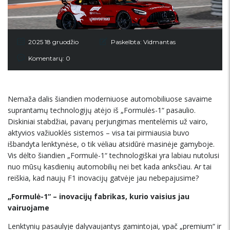
2025 18 gruodžio
Paskelbta:
Vidmantas
Komentarų: 0
Nemaža dalis šiandien moderniuose automobiliuose savaime
suprantamų technologijų atėjo iš „Formulės-1“ pasaulio.
Diskiniai stabdžiai, pavarų perjungimas mentelėmis už vairo,
aktyvios važiuoklės sistemos – visa tai pirmiausia buvo
išbandyta lenktynėse, o tik vėliau atsidūrė masinėje gamyboje.
Vis dėlto šiandien „Formulė-1“ technologiškai yra labiau nutolusi
nuo mūsų kasdienių automobilių nei bet kada anksčiau. Ar tai
reiškia, kad naujų F1 inovacijų gatvėje jau nebepajusime?
„Formulė-1“ – inovacijų fabrikas, kurio vaisius jau
vairuojame
Lenktynių pasaulyje dalyvaujantys gamintojai, ypač „premium“ ir