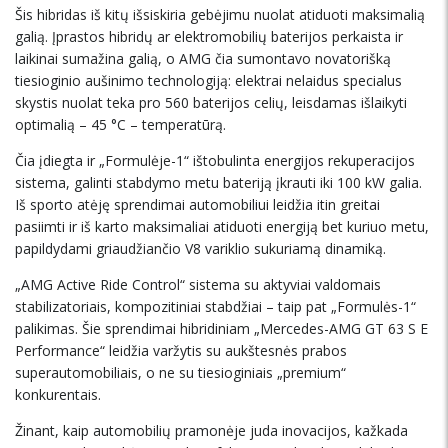
Šis hibridas iš kitų išsiskiria gebėjimu nuolat atiduoti maksimalią
galią. Įprastos hibridų ar elektromobilių baterijos perkaista ir
laikinai sumažina galią, o AMG čia sumontavo novatorišką
tiesioginio aušinimo technologiją: elektrai nelaidus specialus
skystis nuolat teka pro 560 baterijos celių, leisdamas išlaikyti
optimalią – 45 °C – temperatūrą.
Čia įdiegta ir „Formulėje-1“ ištobulinta energijos rekuperacijos
sistema, galinti stabdymo metu bateriją įkrauti iki 100 kW galia.
Iš sporto atėję sprendimai automobiliui leidžia itin greitai
pasiimti ir iš karto maksimaliai atiduoti energiją bet kuriuo metu,
papildydami griaudžiančio V8 variklio sukuriamą dinamiką.
„AMG Active Ride Control“ sistema su aktyviai valdomais
stabilizatoriais, kompozitiniai stabdžiai – taip pat „Formulės-1“
palikimas. Šie sprendimai hibridiniam „Mercedes-AMG GT 63 S E
Performance“ leidžia varžytis su aukštesnės prabos
superautomobiliais, o ne su tiesioginiais „premium“
konkurentais.
Žinant, kaip automobilių pramonėje juda inovacijos, kažkada