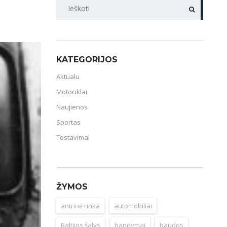
PAIEŠKA
KATEGORIJOS
Aktualu
Motociklai
Naujienos
Sportas
Testavimai
ŽYMOS
antrinė rinka
automobiliai
Baltijos šalys
bandymai
baudos