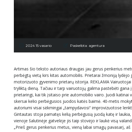
2024 15 vasario
Paskelbta:
agentura
Artimas šio teksto autoriaus draugas jau gerus penkerius metus
perbėgtą vietą kirs kitas automobilis. Prietarai žmoniją lydė
motorizuoto gyvenimo prietarų istorija. REKLAMA Vairuotojai – to
tryliktą dieną. Tačiau ir tarp vairuotojų galima pastebėti gan
prietaringi, kai tik įsitaiso prie automobilio vairo. Juodi katina
skersai kelio perbėgusios juodos katės baimė. 40-metis mokyto
autoriumi visai sėkmingai „tampydavosi“ improvizuotose lenkty
Gintautas stoja pamatęs kelią perbėgusią juodą katę ir laukia, k
vienoje šalutinėje gatvelėje jis taip stovėjo ir laukė visą val
„Prieš gerus penkerius metus, vieną labai smagų pavasarį, aš 