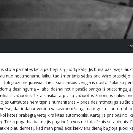
Ko
 stoja pamatęs kelią perbėgusią juodą katę. Jis būna pasiryžęs laukti
jo jau nuo neatmenamų laikų, tad žmonėms sėdus prie vairo prasidėjo i
li gražu ne jūreiviai. Tie ir šiais laikais vengia iš uosto išplaukti pen
a įdomų dėsningumą – labai dažnai net ir pasišaipantys iš prietaringųj
i veikia ir važiuotus Tikra klasika tarp visų važiuotos žmonijos dalies pri
jas Gintautas nėra tipinis humanitaras – prieš dešimtmetį jis su šio 
nėse, dar ir dabar vertina vairavimo džiaugsmą ir greitus automobili
ol katės prabėgtą vietą kirs kitas automobilis. Kartą jis prisipažino, k
andą. Tokią pagarbią baimę jis pagrindžia vos ne fatališkais sutapimais
atkreipiau dėmesį, kad man prieš akis kiekvieną dieną bėgioja juodi ka