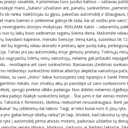
u praėjo savaitėlė, ir prisiminiau tuos juodus katinus – važiavau pažiū
osūkyje mano „Subaru“ užvažiavo ant, panašu, sunkvežimio „pamesto“
o tik ranka. Vaikščiojau su gipsu, pakeičiau automobilį ir džiaugiausi,
et mano baimės ir įsitikinimai galioja tik tada, kai aš sėdžiu prie vairo
nių nevengiantis istorijos mokytojas. REKLAMA Katės – viduramžių pali
nis nuo tų laikų buvo vadinamas raganų šventa diena. Mažumėle vėliau
ų švęsdavo kapinėse, mėnulio šviesoje. Vieną kartą, susirinkus tik 12
dėl šių legendų vėliau atsirado ir prietarų apie juodą katę, perbėgusią 
iucija. Tačiau yra jau automobilių eroje gimusių prietarų. Tolimųjų reis
us vagojančių tolimų reisų vairuotojų, nelaimę gali prišaukti nepaga
ūdu… nesišlapina ant savo sunkvežimio. Baisiausias įžeidimas sunkiasv
imo neiškentęs sunkvežimis būtinai atkeršys akiplėšai vairuotojui pači
idas, su savo „Volvo“ dabar kursuojantis tarp Ispanijos ir Sankt Pete
amtinio reikalo, nuo smalsių akių jis pasislėpė už savo sunkiasvorio 
reitkelį, sprogo priekinė vilkiko padanga. Nuo didelės nelaimės išgelbėjo
tronika padėjo išlaikyti sunkvežimį kelyje… Štai jums ir dar vienas mistini
ksistai ir feministės, tikėtina, niekuomet nesusidraugaus. Bent ja
kanai“ šių įsitikinimų dar laikosi. Taigi, ar teko kuriai nors iš jūsų ryte
 pro gailiai lietuje iškeltą ranką? Jei taip, žinokite, kad taksistui tą ry
jei ryte į automobilį pirma atsisės moteris, padoraus uždarbio tą dieną 
s vienodai vengia Vilniaus, Maskvos, Varšuvos ar Berlyno taksistai. Tikėt