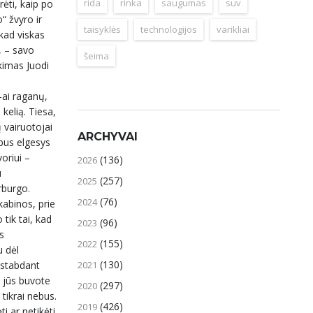
rida
rinka
saugumas
suv
rėti, kaip po
 žvyro ir
taisyklės
technologijos
varikliai
 kad viskas
“, – savo
šeima
kimas Juodi
-ai raganų,
kelią. Tiesa,
ų vairuotojai
ARCHYVAI
rbus elgesys
oriui –
(136)
2026
u
(257)
2025
rburgo.
(76)
2024
kabinos, prie
 tik tai, kad
(96)
2023
s
(155)
2022
u dėl
(130)
, stabdant
2021
tą jūs buvote
(297)
2020
tikrai nebus.
(426)
2019
i ar netikėti