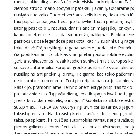
metu į tokius dirgiklius aš dėmesio visiškai nekreipdavau. Tačia
žiemos atrodo mano sodyba ir patekau į avariją. Uždarame p
nuslydo nuo kelio. Tuomet verčiausi kelis kartus, tiesa, man lūž
taip paprastai baigėsi. Tiesa, po to įvykio tapau prietaringas, b
istoriją pasakojo Gintautas, dar ir šiandien mėgėjiškų lenkty
katinai prietaruose – tai dar viduramžių palikimas. Penktadie
pasirodžiusiose legendose pasakota, kad 13 susirinkusių ragan
tokia deivė Frėja tryliktąja ragana pavertė juoda kate. Panašu, 
čia juodi katinai – tai tik klasikinių prietarų automobilinė evol
gerbia sunkiasvorius Pasak kasdien sunkvežimiais Europos keli
su savo automobiliu. Europos greitkelius išmaišę vyrai jokiu b
nusišlapinti ant priekinių jo ratų. Teigiama, kad tokio pažemin
netinkamiausiu momentu. Tokią istoriją papasakojo kaunietis V
Pasak jo, pramoniniame Berlyno priemiestyje prispirtas tokio g
pat priekinio rato. Tą pačią dieną, vos tik spėjus išvažiuoti į g
greitis buvo dar nedidelis, o ir „gudri“ šiuolaikinio vilkiko elek
sutapimas… REKLAMA Moterys irgi artimesnės tamsos jėgoms Ta
taksistų prietarų. Na, taksistų kartos keičiasi, bet senieji „mohi
taksi, pasipiktinti, kai tuščias automobilis ramiausiai pravažiuoja
pirmas galimas klientas. Seni taksistai kartais užsimena, kad, 
Tai nėra vietinis Vilniaus ar Kauno prietaras – moteriškių rytai