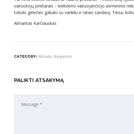
vairuotojų prietarais – kiekvieno vairuojančiojo asmeninis rei
tobulo geležies gabalo su varikliu ir ratais sandarą. Tiesa, kokiai
Almantas Karčiauskas
Aktualu
,
Naujienos
CATEGORY:
PALIKTI ATSAKYMĄ