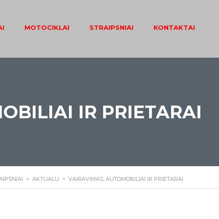
I
MOTOCIKLAI
STRAIPSNIAI
KONTAKTAI
BILIAI IR PRIETARAI
AIPSNIAI
>
AKTUALU
>
VAIRAVIMAS, AUTOMOBILIAI IR PRIETARAI