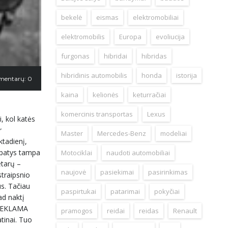
bekelė
eismas
elektromobiliai
elektromobilis
Europa
evoliucija
furgonas
hibridai
hibridas
hibridinis automobilis
honda
istorija
mentarų: 0
kaina
kelionės
keturračiai
komercinis transportas
Lexus
, kol katės
r
Master
Mercedes-Benz
modeliai
ktadienį,
ų patys tampa
Motociklai
naudoti automobiliai
etarų –
naujovė
pasiekimai
pasirinkimas
straipsnio
us. Tačiau
paspirtukai
patarimai
pokyčiai
ad naktį
. REKLAMA
pramogos
reidai
reidas
Renault
tinai. Tuo