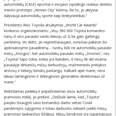
automobilių (CASE) epochai ir inicijavo įspūdingo realaus ateities
miesto prototipo „Woven City“ kūrimą. Be to, jis aktyviai
dalyvauja automobilių sporte kaip lenktynininkas.“
Prezidento Akio Toyoda atsakymas „World Car Awards“
konkurso organizatoriams: „Visų 360 000 Toyota komandos
narių iš viso pasaulio vardu dėkoju už šį be galo garbingą
įvertinimą. Vis dėlto, jei neprieštaraujate, norėčiau pakeisti šio
apdovanojimo pavadinimą – turėtų būti ne automobilių pasaulio
metų „žmogus“, bet automobilių pasaulio metų „žmonės“, nes
„Toyota“ tapo tokia, kokia yra šiandien, iš tiesų tik dėl visame
pasaulyje dirbančių mūsų darbuotojų, mažmeninės prekybos
atstovų ir tiekėjų bendrų pastangų. Kalbant apie mane, nėra
labiau laimingesnio ir dėkingesnio generalinio direktoriaus už
mane.“
Reikšdamas padėką ir pripažindamas visos automobilių
pramonės indėlį, jis pridūrė: „Didžiulė laimė, kad „Toyota“
pavyko išsaugoti savo komandos darbo vietas Covid
pandemijos sąlygomis ir toliau darbuotis siekiant įveikti mūsų
pramonės laukiančius iššūkius. Mūsų bendrovė yra įsipareigojusi