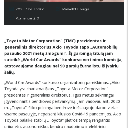
2021 13 balandžio
Paskelbta:
virgis
Komentarų: 0
„Toyota Motor Corporation“ (TMC) prezidentas ir
generalinis direktorius Akio Toyoda tapo „Automobilių
pasaulio 2021 metų žmogumi“. Šį garbingą titulą jam
suteikė „World Car Awards“ konkurso vertinimo komisija,
atstovaujama daugiau nei 90 garsių žurnalistų iš įvairių
šalių.
„World Car Awards“ konkurso organizatorių pareiškimas: „Akio
Toyoda yra charizmatiškas „Toyota Motor Corporation“
prezidentas ir generalinis direktorius, ilgus metus sėkmingai
įgyvendinantis bendrovės pertvarkymą. Jam vadovaujant, 2020
m. „Toyota“ išliko pelninga bendrove ir išsaugojo darbo vietas
visame pasaulyje, nepaisant kilusios Covid-19 pandemijos. Akio
Toyoda palaikė stabilų „Toyota“ plėtros tempą rengiantis
prijungtų, autonomiškų, bendro naudojimo ir elektrinių