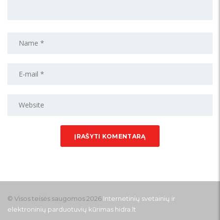
© Visos teisės saugomos 2026
Internetinių svetainių ir
elektroninių parduotuvių kūrimas
hidra.lt