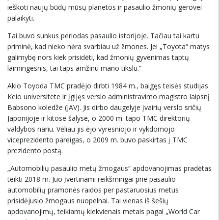
ieškoti naujų būdų mūsų planetos ir pasaulio žmonių gerovei
palaikyti.
Tai buvo sunkus periodas pasaulio istorijoje. Tačiau tai kartu
priminė, kad nieko nėra svarbiau už žmones. Jei „Toyota“ matys
galimybę nors kiek prisidėti, kad žmonių gyvenimas taptų
laimingesnis, tai taps amžinu mano tikslu.“
Akio Toyoda TMC pradėjo dirbti 1984 m., baigęs teisės studijas
Keio universitete ir įgijęs verslo administravimo magistro laipsnį
Babsono koledže (JAV). Jis dirbo daugelyje įvairių verslo sričių
Japonijoje ir kitose šalyse, o 2000 m. tapo TMC direktorių
valdybos nariu. Vėliau jis ėjo vyresniojo ir vykdomojo
viceprezidento pareigas, o 2009 m. buvo paskirtas į TMC
prezidento postą.
„Automobilių pasaulio metų žmogaus“ apdovanojimas pradėtas
teikti 2018 m. Juo įvertinami reikšmingai prie pasaulio
automobilių pramonės raidos per pastaruosius metus
prisidėjusio žmogaus nuopelnai. Tai vienas iš šešių
apdovanojimų, teikiamų kiekvienais metais pagal „World Car