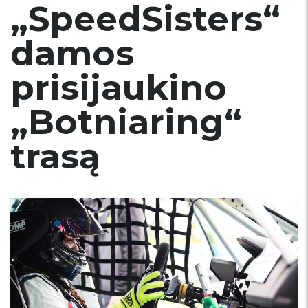
„SpeedSisters“
damos
prisijaukino
„Botniaring“
trasą