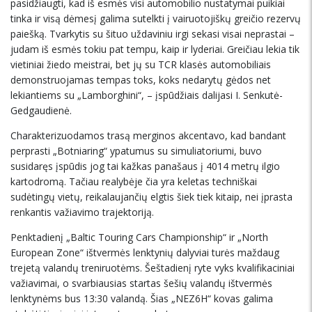
pasidžiaugti, kad iš esmės visi automobilio nustatymai puikiai
tinka ir visą dėmesį galima sutelkti į vairuotojiškų greičio rezervų
paiešką. Tvarkytis su šituo uždaviniu irgi sekasi visai neprastai –
judam iš esmės tokiu pat tempu, kaip ir lyderiai. Greičiau lekia tik
vietiniai žiedo meistrai, bet jų su TCR klasės automobiliais
demonstruojamas tempas toks, koks nedarytų gėdos net
lekiantiems su „Lamborghini“, – įspūdžiais dalijasi I. Senkutė-
Gedgaudienė.
Charakterizuodamos trasą merginos akcentavo, kad bandant
perprasti „Botniaring“ ypatumus su simuliatoriumi, buvo
susidaręs įspūdis jog tai kažkas panašaus į 4014 metrų ilgio
kartodromą. Tačiau realybėje čia yra keletas techniškai
sudėtingų vietų, reikalaujančių elgtis šiek tiek kitaip, nei įprasta
renkantis važiavimo trajektoriją.
Penktadienį „Baltic Touring Cars Championship“ ir „North
European Zone“ ištvermės lenktynių dalyviai turės maždaug
trejetą valandų treniruotėms. Šeštadienį ryte vyks kvalifikaciniai
važiavimai, o svarbiausias startas šešių valandų ištvermės
lenktynėms bus 13:30 valandą. Šias „NEZ6H“ kovas galima