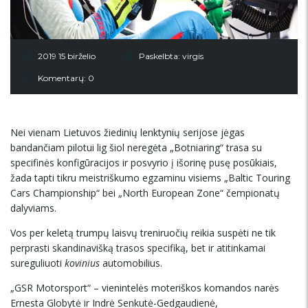
2019 15 birželio
Paskelbta:
virgis
Komentarų: 0
Nei vienam Lietuvos žiedinių lenktynių serijose jėgas
bandančiam pilotui lig šiol neregėta „Botniaring“ trasa su
specifinės konfigūracijos ir posvyrio į išorinę pusę posūkiais,
žada tapti tikru meistriškumo egzaminu visiems „Baltic Touring
Cars Championship“ bei „North European Zone“ čempionatų
dalyviams.
Vos per keletą trumpų laisvų treniruočių reikia suspėti ne tik
perprasti skandinavišką trasos specifiką, bet ir atitinkamai
sureguliuoti
kovinius
automobilius.
„GSR Motorsport“ – vienintelės moteriškos komandos narės
Ernesta Globytė ir Indrė Senkutė-Gedgaudienė,