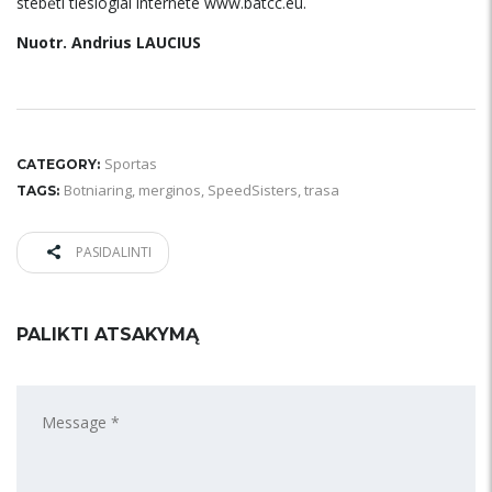
stebėti tiesiogiai internete www.batcc.eu.
Nuotr. Andrius LAUCIUS
Sportas
CATEGORY:
Botniaring
,
merginos
,
SpeedSisters
,
trasa
TAGS:
PASIDALINTI
PALIKTI ATSAKYMĄ