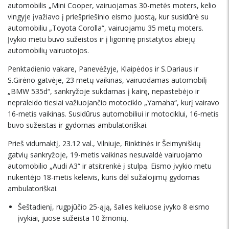
automobilis „Mini Cooper, vairuojamas 30-metės moters, kelio
vingyje įvažiavo į priešpriešinio eismo juostą, kur susidūrė su
automobiliu „Toyota Corolla“, vairuojamu 35 metų moters.
Įvykio metu buvo sužeistos ir į ligoninę pristatytos abiejų
automobilių vairuotojos.
Penktadienio vakare, Panevėžyje, Klaipėdos ir S.Dariaus ir
S.Girėno gatvėje, 23 metų vaikinas, vairuodamas automobilį
„BMW 535d“, sankryžoje sukdamas į kairę, nepastebėjo ir
nepraleido tiesiai važiuojančio motociklo „Yamaha“, kurį vairavo
16-metis vaikinas. Susidūrus automobiliui ir motociklui, 16-metis
buvo sužeistas ir gydomas ambulatoriškai.
Prieš vidurnaktį, 23.12 val., Vilniuje, Rinktinės ir Šeimyniškių
gatvių sankryžoje, 19-metis vaikinas nesuvaldė vairuojamo
automobilio „Audi A3“ ir atsitrenkė į stulpą. Eismo įvykio metu
nukentėjo 18-metis keleivis, kuris dėl sužalojimų gydomas
ambulatoriškai.
Šeštadienį, rugpjūčio 25-ąją, šalies keliuose įvyko 8 eismo
įvykiai, juose sužeista 10 žmonių.