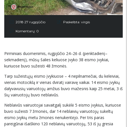
2018 27 rugpjūčio
Paskelbta:
virgis
Komentarų: 0
Pirminiais duomenimis, rugpjūčio 24–26 d. (penktadienį–
sekmadienį), mūsų šalies keliuose įvyko 38 eismo įvykiai,
kuriuose buvo sužeisti 48 žmonės.
Tarp sužeistųjų eismo įvykiuose – 4 nepilnamečiai, du keleiviai,
vienas motociklą ir vienas dviratį vairavę vaikai. 14 eismo įvykių
dalyvavusių vairuotojų amžius buvo mažesnis kaip 25 metai, 3 iš
šių vairuotojų buvo neblaivūs.
Neblaivūs vairuotojai savaitgalį sukėlė 5 eismo įvykius, kuriuose
buvo sužeisti 7 žmonės, dar 14 neblaivių vairuotojų sukeltų
eismo įvykių metu žmonės nenukentėjo. Per tris paras
pareigūnai išaiškino 120 neblaivių vairuotojų, 53 iš jų gresia