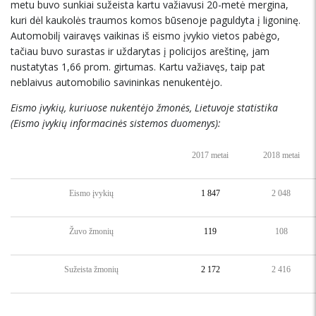
metu buvo sunkiai sužeista kartu važiavusi 20-metė mergina,
kuri dėl kaukolės traumos komos būsenoje paguldyta į ligoninę.
Automobilį vairavęs vaikinas iš eismo įvykio vietos pabėgo,
tačiau buvo surastas ir uždarytas į policijos areštinę, jam
nustatytas 1,66 prom. girtumas. Kartu važiavęs, taip pat
neblaivus automobilio savininkas nenukentėjo.
Eismo įvykių, kuriuose nukentėjo žmonės, Lietuvoje statistika
(Eismo įvykių informacinės sistemos duomenys):
2017 metai
2018 metai
Eismo įvykių
1 847
2 048
Žuvo žmonių
119
108
Sužeista žmonių
2 172
2 416