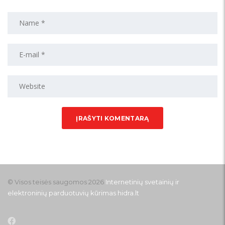
© Visos teisės saugomos 2026
Internetinių svetainių ir
elektroninių parduotuvių kūrimas
hidra.lt