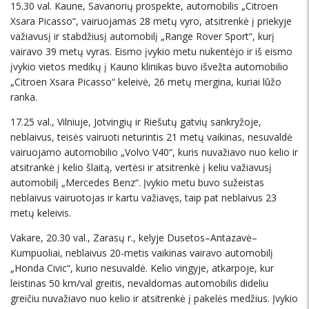
15.30 val. Kaune, Savanorių prospekte, automobilis „Citroen
Xsara Picasso“, vairuojamas 28 metų vyro, atsitrenkė į priekyje
važiavusį ir stabdžiusį automobilį „Range Rover Sport“, kurį
vairavo 39 metų vyras. Eismo įvykio metu nukentėjo ir iš eismo
įvykio vietos medikų į Kauno klinikas buvo išvežta automobilio
„Citroen Xsara Picasso“ keleivė, 26 metų mergina, kuriai lūžo
ranka.
17.25 val., Vilniuje, Jotvingių ir Riešutų gatvių sankryžoje,
neblaivus, teisės vairuoti neturintis 21 metų vaikinas, nesuvaldė
vairuojamo automobilio „Volvo V40“, kuris nuvažiavo nuo kelio ir
atsitrankė į kelio šlaitą, vertėsi ir atsitrenkė į keliu važiavusį
automobilį „Mercedes Benz“. Įvykio metu buvo sužeistas
neblaivus vairuotojas ir kartu važiavęs, taip pat neblaivus 23
metų keleivis.
Vakare, 20.30 val., Zarasų r., kelyje Dusetos–Antazavė–
Kumpuoliai, neblaivus 20-metis vaikinas vairavo automobilį
„Honda Civic“, kurio nesuvaldė. Kelio vingyje, atkarpoje, kur
leistinas 50 km/val greitis, nevaldomas automobilis dideliu
greičiu nuvažiavo nuo kelio ir atsitrenkė į pakelės medžius. Įvykio