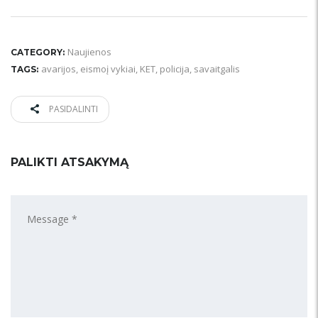
Naujienos
CATEGORY:
avarijos
,
eismoį vykiai
,
KET
,
policija
,
savaitgalis
TAGS:
PASIDALINTI
PALIKTI ATSAKYMĄ