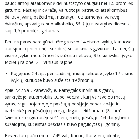
baudžiamoji atsakomybė dėl nustatyto daugiau nei 1,5 promilės
girtumo. Pėstieji ir dviračių vairuotojai patraukti atsakomybės
dėl 304 įvairių pažeidimų, nustatyti 102 asmenys, vairavę
dviračius, apsvaigus nuo alkoholio, 56 iš jų nustatytas didesnis,
kaip 1,5 promilės, girtumas.
Per tris paras pareigūnai užregistravo 14 eismo įvykių, kuriuose
transporto priemonės susidūrė su laukiniais gyvūnais. Laimei, šių
eismo įvykių metu žmonės sužeisti nebuvo, 3 tokie įvykiai įvyko
Molėtų rajone, 2 – Vilniaus rajone.
Rugpjūčio 24-ąja, penktadienį, mūsų keliuose įvyko 17 eismo
įvykių, kuriuose buvo sužeista 19 žmonių.
Apie 7.42 val., Panevėžyje, Ramygalos ir Vilniaus gatvių
sankryžoje, automobilis ,,Opel Vectra”, kurį vairavo 58 metų
vyras, reguliuojamojoje pėsčiųjų perėjoje nepastebėjo ir
partrenkė per pėsčiųjų perėją, degant leidžiamam (žaliam)
šviesoforo signalui ėjusį 61-erių metų pėsčiąjį. Dėl daugybinių
sužalojimų sužeistas pėsčiasis buvo paguldytas į ligoninę.
Beveik tuo pačiu metu, 7.49 val., Kaune, Radvilėnų plente,