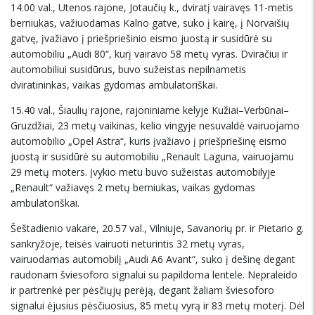
14.00 val., Utenos rajone, Jotaučių k., dviratį vairavęs 11-metis
berniukas, važiuodamas Kalno gatve, suko į kairę, į Norvaišių
gatvę, įvažiavo į priešpriešinio eismo juostą ir susidūrė su
automobiliu „Audi 80“, kurį vairavo 58 metų vyras. Dviračiui ir
automobiliui susidūrus, buvo sužeistas nepilnametis
dviratininkas, vaikas gydomas ambulatoriškai.
15.40 val., Šiaulių rajone, rajoniniame kelyje Kužiai–Verbūnai–
Gruzdžiai, 23 metų vaikinas, kelio vingyje nesuvaldė vairuojamo
automobilio „Opel Astra“, kuris įvažiavo į priešpriešinę eismo
juostą ir susidūrė su automobiliu „Renault Laguna, vairuojamu
29 metų moters. Įvykio metu buvo sužeistas automobilyje
„Renault“ važiavęs 2 metų berniukas, vaikas gydomas
ambulatoriškai.
Šeštadienio vakare, 20.57 val., Vilniuje, Savanorių pr. ir Pietario g.
sankryžoje, teisės vairuoti neturintis 32 metų vyras,
vairuodamas automobilį „Audi A6 Avant“, suko į dešinę degant
raudonam šviesoforo signalui su papildoma lentele. Nepraleido
ir partrenkė per pėsčiųjų perėją, degant žaliam šviesoforo
signalui ėjusius pėsčiuosius, 85 metų vyrą ir 83 metų moterį. Dėl