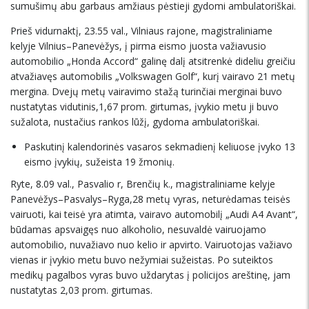
sumušimų abu garbaus amžiaus pėstieji gydomi ambulatoriškai.
Prieš vidurnaktį, 23.55 val., Vilniaus rajone, magistraliniame
kelyje Vilnius–Panevėžys, į pirma eismo juosta važiavusio
automobilio „Honda Accord“ galinę dalį atsitrenkė dideliu greičiu
atvažiavęs automobilis „Volkswagen Golf“, kurį vairavo 21 metų
mergina. Dvejų metų vairavimo stažą turinčiai merginai buvo
nustatytas vidutinis,1,67 prom. girtumas, įvykio metu ji buvo
sužalota, nustačius rankos lūžį, gydoma ambulatoriškai.
Paskutinį kalendorinės vasaros sekmadienį keliuose įvyko 13
eismo įvykių, sužeista 19 žmonių.
Ryte, 8.09 val., Pasvalio r, Brenčių k., magistraliniame kelyje
Panevėžys–Pasvalys–Ryga,28 metų vyras, neturėdamas teisės
vairuoti, kai teisė yra atimta, vairavo automobilį „Audi A4 Avant“,
būdamas apsvaigęs nuo alkoholio, nesuvaldė vairuojamo
automobilio, nuvažiavo nuo kelio ir apvirto. Vairuotojas važiavo
vienas ir įvykio metu buvo nežymiai sužeistas. Po suteiktos
medikų pagalbos vyras buvo uždarytas į policijos areštinę, jam
nustatytas 2,03 prom. girtumas.