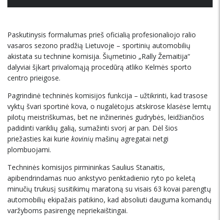
Paskutinysis formalumas prieš oficialią profesionaliojo ralio
vasaros sezono pradžią Lietuvoje – sportinių automobilių
akistata su technine komisija. Šiųmetinio „Rally Žemaitija“
dalyviai šįkart privalomąją procedūrą atliko Kelmės sporto
centro prieigose.
Pagrindinė techninės komisijos funkcija – užtikrinti, kad trasose
vyktų švari sportinė kova, o nugalėtojus atskirose klasėse lemtų
pilotų meistriškumas, bet ne inžinerinės gudrybės, leidžiančios
padidinti variklių galią, sumažinti svorį ar pan. Dėl šios
priežasties kai kurie
kovinių
mašinų agregatai netgi
plombuojami.
Techninės komisijos pirmininkas Saulius Stanaitis,
apibendrindamas nuo ankstyvo penktadienio ryto po keletą
minučių trukusį susitikimų maratoną su visais 63 kovai parengtų
automobilių ekipažais patikino, kad absoliuti dauguma komandų
varžyboms pasirengę nepriekaištingai.