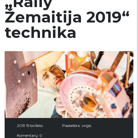
„Rally
Žemaitija 2019“
technika
2019 15 birželio
Paskelbta:
virgis
Komentarų: 0