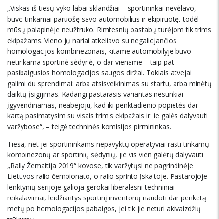
„Viskas iš tiesų vyko labai sklandžiai – sportininkai nevėlavo,
buvo tinkamai paruošę savo automobilius ir ekipiruotę, todėl
mūsų palapinėje neužtruko. Rimtesnių pastabų turėjom tik trims
ekipažams. Vieno jų nariai atkeliavo su negaliojančios
homologacijos kombinezonais, kitame automobilyje buvo
netinkama sportinė sėdynė, o dar viename – taip pat
pasibaigusios homologacijos saugos diržai. Tokiais atvejai
galimi du sprendimai: arba atsisveikinimas su startu, arba minėtų
daiktų įsigijimas. Kadangi pastarasis variantas nesunkiai
įgyvendinamas, neabejoju, kad iki penktadienio popietės dar
kartą pasimatysim su visais trimis ekipažais ir jie galės dalyvauti
varžybose“, – teigė techninės komisijos pirmininkas.
Tiesa, net jei sportininkams nepavyktų operatyviai rasti tinkamų
kombinezonų ar sportinių sėdynių, jie vis vien galėtų dalyvauti
„Rally Žemaitija 2019“ kovose, tik varžytųsi ne pagrindinėje
Lietuvos ralio čempionato, o ralio sprinto įskaitoje. Pastarojoje
lenktynių serijoje galioja gerokai liberalesni techniniai
reikalavimai, leidžiantys sportinį inventorių naudoti dar penketą
metų po homologacijos pabaigos, jei tik jie neturi akivaizdžių