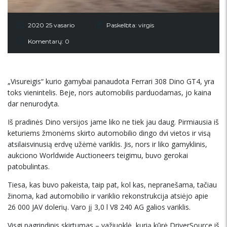
2020 25 vasario
Paskelbta:
virgis
Komentarų: 0
„Visureigis“ kurio gamybai panaudota Ferrari 308 Dino GT4, yra
toks vienintelis. Beje, nors automobilis parduodamas, jo kaina
dar nenurodyta.
Iš pradinės Dino versijos jame liko ne tiek jau daug. Pirmiausia iš
keturiems žmonėms skirto automobilio dingo dvi vietos ir visą
atsilaisvinusią erdvę užėmė variklis. Jis, nors ir liko gamyklinis,
aukciono Worldwide Auctioneers teigimu, buvo gerokai
patobulintas.
Tiesa, kas buvo pakeista, taip pat, kol kas, nepranešama, tačiau
žinoma, kad automobilio ir variklio rekonstrukcija atsiėjo apie
26 000 JAV dolerių. Varo jį 3,0 l V8 240 AG galios variklis.
Visgi pagrindinis skirtumas – važiuoklė, kurią kūrė DriverSource iš