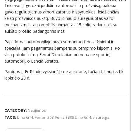
Teksaso. Ji gerokai padidino automobilio prošvaisą, pakaba
gavo reguliuojamus amortizatorius ir spyruokles, leidžiančias
keisti prošvaisos aukštį. Buvo iš naujo sureguliuotas vairo
mechanizmas, automobilis apmautas 15 colių ratlankiais su
aukšto profilio padangomis ir t.t.
Papildomai automobilyje buvo sumontuoti Hella žibintai ir
specialiai jam pagamintas bamperis su tempimo kilpomis. Po
visų patobulinimų Ferrai Dino labiau primena ne sportinį
automobilį, o Lancia Stratos.
Parduos jį Er Rijade vyksiančiame aukcione, tačiau tai nutiks tik
lapkričio 23 d.
Naujienos
CATEGORY:
Dino GT4
,
Ferrari 308
,
Ferrari 308 Dino GT4
,
visureigis
TAGS: