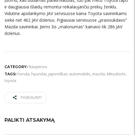
Įdomu, kad būdamas patikimiausias, tuo pat metu Toyota tapo
ir daugiausia išlaidų remontui reikalaujančiu prekių ženklu.
Vidutinė apsilankymo JAV servisuose kaina Toyota savininkams
siekė net 462 JAV dolerius. Pigiausiai servisuose „prasisukdavo“
Mazda savininkai. Jiems šis „malonumas“ kainavo tik 286 JAV
dolerius.
Naujienos
CATEGORY:
honda
,
hyundai
,
japoniškas automobilis
,
mazda
,
Mitsubishi
,
TAGS:
toyota
PASIDALINTI
PALIKTI ATSAKYMĄ