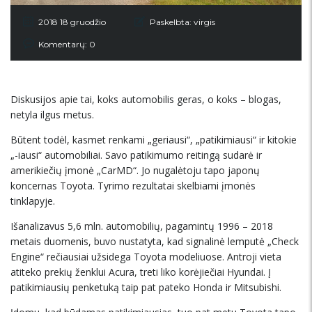
2018 18 gruodžio
Paskelbta:
virgis
Komentarų: 0
Diskusijos apie tai, koks automobilis geras, o koks – blogas,
netyla ilgus metus.
Būtent todėl, kasmet renkami „geriausi“, „patikimiausi“ ir kitokie
„-iausi“ automobiliai. Savo patikimumo reitingą sudarė ir
amerikiečių įmonė „CarMD“. Jo nugalėtoju tapo japonų
koncernas Toyota. Tyrimo rezultatai skelbiami įmonės
tinklapyje.
Išanalizavus 5,6 mln. automobilių, pagamintų 1996 – 2018
metais duomenis, buvo nustatyta, kad signalinė lemputė „Check
Engine“ rečiausiai užsidega Toyota modeliuose. Antroji vieta
atiteko prekių ženklui Acura, treti liko korėjiečiai Hyundai. Į
patikimiausių penketuką taip pat pateko Honda ir Mitsubishi.