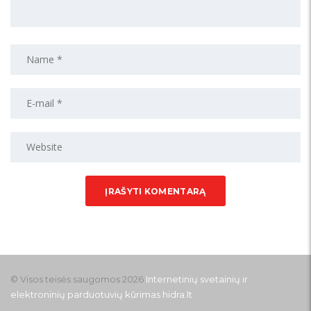
© Visos teisės saugomos 2026
Internetinių svetainių ir
elektroninių parduotuvių kūrimas
hidra.lt