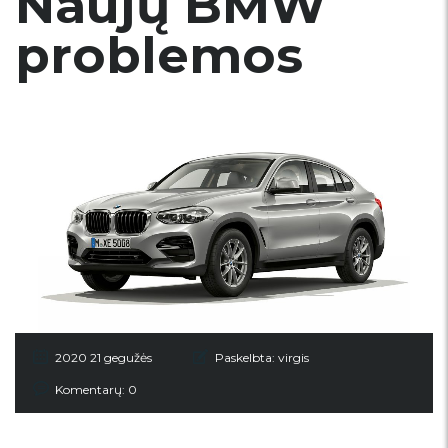
Naujų BMW
problemos
2020 21 gegužės
Paskelbta:
virgis
Komentarų: 0