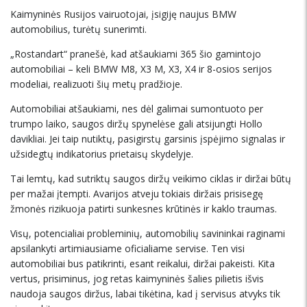
Kaimyninės Rusijos vairuotojai, įsigiję naujus BMW
automobilius, turėtų sunerimti.
„Rostandart“ pranešė, kad atšaukiami 365 šio gamintojo
automobiliai – keli BMW M8, X3 M, X3, X4 ir 8-osios serijos
modeliai, realizuoti šių metų pradžioje.
Automobiliai atšaukiami, nes dėl galimai sumontuoto per
trumpo laiko, saugos diržų spynelėse gali atsijungti Hollo
davikliai. Jei taip nutiktų, pasigirstų garsinis įspėjimo signalas ir
užsidegtų indikatorius prietaisų skydelyje.
Tai lemtų, kad sutriktų saugos diržų veikimo ciklas ir diržai būtų
per mažai įtempti. Avarijos atveju tokiais diržais prisisegę
žmonės rizikuoja patirti sunkesnes krūtinės ir kaklo traumas.
Visų, potencialiai probleminių, automobilių savininkai raginami
apsilankyti artimiausiame oficialiame servise. Ten visi
automobiliai bus patikrinti, esant reikalui, diržai pakeisti. Kita
vertus, prisiminus, jog retas kaimyninės šalies pilietis išvis
naudoja saugos diržus, labai tikėtina, kad į servisus atvyks tik