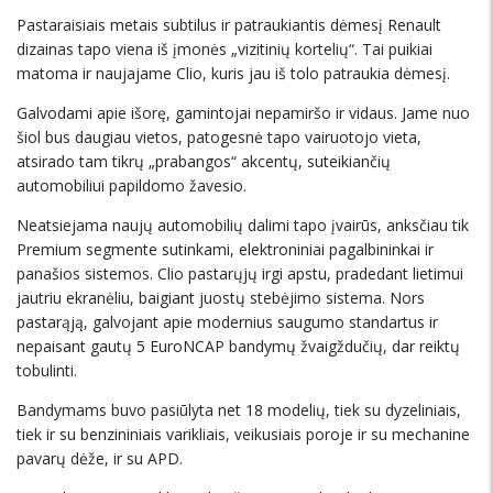
Pastaraisiais metais subtilus ir patraukiantis dėmesį Renault
dizainas tapo viena iš įmonės „vizitinių kortelių“. Tai puikiai
matoma ir naujajame Clio, kuris jau iš tolo patraukia dėmesį.
Galvodami apie išorę, gamintojai nepamiršo ir vidaus. Jame nuo
šiol bus daugiau vietos, patogesnė tapo vairuotojo vieta,
atsirado tam tikrų „prabangos“ akcentų, suteikiančių
automobiliui papildomo žavesio.
Neatsiejama naujų automobilių dalimi tapo įvairūs, anksčiau tik
Premium segmente sutinkami, elektroniniai pagalbininkai ir
panašios sistemos. Clio pastarųjų irgi apstu, pradedant lietimui
jautriu ekranėliu, baigiant juostų stebėjimo sistema. Nors
pastarąją, galvojant apie modernius saugumo standartus ir
nepaisant gautų 5 EuroNCAP bandymų žvaigždučių, dar reiktų
tobulinti.
Bandymams buvo pasiūlyta net 18 modelių, tiek su dyzeliniais,
tiek ir su benzininiais varikliais, veikusiais poroje ir su mechanine
pavarų dėže, ir su APD.