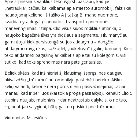
Apie silpnesnius variklius teko išgirsti pastabų, kad jie
„netraukia“, tačiau kai kalbama apie miesto automobilį, faktiškai
naudojamą kelionei iš taško A į tašką B, mano nuomone,
svarbiau yra degalų sąnaudos, transporto priemonės
manevringumas ir talpa. Clio visus šiuos rodiklius atitinka, o
naujoko bagažinė išvis yra didžiausia segmente. Tik, manyčiau,
gamintojai kiek persistengė su jos atidarymu – dangčio
atidarymo mygtukas, kažkodėl, „nukeliavo“ į galinį bamperį. Kiek
teko atidarinėti bagažinę ar kalbėtis apie tai su kolegomis, visi
sutiko, kad toks sprendimas nėra pats geriausias.
Beliek tikėtis, kad inžinieriai šį klausimą išspręs, nes daugiau
akivaizdžių „trūkumų“ automobilyje pastebėti neteko. Aišku,
kelių valandų kelionė nėra poros dienų pasivažinėjimai, tačiau
manau, kad ir per juos (kai tokia proga pasitaikys), Renault Clio 5
stebins naujais, maloniais ir dar neatrastais dalykais, o ne tuo,
ką, bent jau sąlyginai, būtų galima priskirti prie trūkumų.
Vidmantas Misevičius