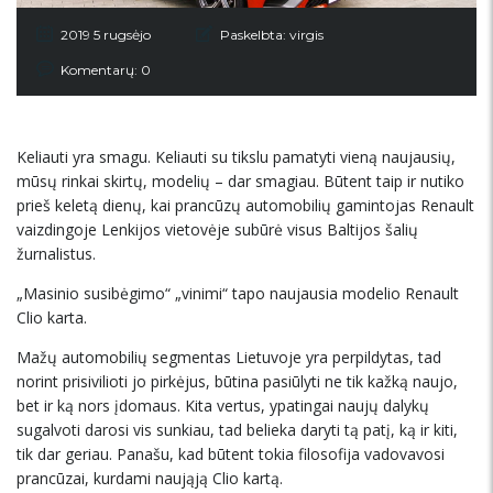
2019 5 rugsėjo
Paskelbta:
virgis
Komentarų: 0
Keliauti yra smagu. Keliauti su tikslu pamatyti vieną naujausių,
mūsų rinkai skirtų, modelių – dar smagiau. Būtent taip ir nutiko
prieš keletą dienų, kai prancūzų automobilių gamintojas Renault
vaizdingoje Lenkijos vietovėje subūrė visus Baltijos šalių
žurnalistus.
„Masinio susibėgimo“ „vinimi“ tapo naujausia modelio Renault
Clio karta.
Mažų automobilių segmentas Lietuvoje yra perpildytas, tad
norint prisivilioti jo pirkėjus, būtina pasiūlyti ne tik kažką naujo,
bet ir ką nors įdomaus. Kita vertus, ypatingai naujų dalykų
sugalvoti darosi vis sunkiau, tad belieka daryti tą patį, ką ir kiti,
tik dar geriau. Panašu, kad būtent tokia filosofija vadovavosi
prancūzai, kurdami naująją Clio kartą.