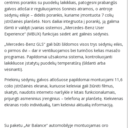
centrinis porankis su puodelių laikikliais, patogesni prabangūs
galvos atlošai ir reguliuojamos šoninės atramos, o antroje
sėdynių eilėje – didelis porankis, kuriame įmontuota 7 colių
įstrižainės planšetė. Nors dailiai integruota į porankį, ją galima
išimti ir valdyti įvairias sistemos „Mercedes-Benz User
Experience“ (MBUX) funkcijas sėdint ant galinės sėdynės.
„Mercedes-Benz GLS“ gali būti šildomos visos trys sėdynių eilės,
o pirmos dvi – dar ir ventiliuojamos bei turinčios kelias masažo
programas. Papildomai užsakoma sistema, kontroliuojanti
laikikliuose įstatytų puodelių temperatūrą (šildanti arba
vėsinanti).
Priekinių sėdynių galvos atlošuose papildomai montuojami 11,6
colio įstrižainės ekranai, kuriuose keleiviai gali žiūrėti filmus,
skaityti, naudotis interneto naršykle ir kitais funkcionalumais,
prijungti asmeninius įrenginius – telefoną ar planšetę. Kiekvienas
ekranas rodo individualią, tam keleiviui aktualią informaciją.
Su paketu „Air Balance“ automobilyje montuojamas oro