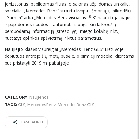
jonizatorius, papildomas filtras, o salonas užpildomas unikaliu,
specialiai „Mercedes-Benz“ sukurtu kvapu. Išmaniųjų laikrodžių
®
„Garmin“ arba „Mercedes-Benz vivoactive
3“ naudotojai pajus
ir papildomos naudos – automobilis pagal šių laikrodžių
perduodamą informaciją (streso lygį, miego kokybę ir kt.)
nustatys aplinkos apšvietimą ir kitus parametrus.
Naujieji S klasės visureigiai „Mercedes-Benz GLS“ Lietuvoje
debiutuos antroje šių metų pusėje, o pirmieji modeliai klientams
bus pristatyti 2019 m. pabaigoje.
Naujienos
CATEGORY:
GLS
,
MercedesBenz
,
MercedesBenz GLS
TAGS:
PASIDALINTI