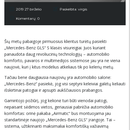
2019 27 birželio
Paskelbta:
virgis
Komentarų: 0
Šių metų pabaigoje pirmuosius klientus turėtų pasiekti
„Mercedes-Benz GLS“ S klasės visureigiai. Juos kuriant
panaudota daug revoliucinių technologijų – automobilio
komforto, pavaros ir multimedijos sistemose jau yra ne viena
naujovė, kuri į kitus modelius atkeliaus tik po kelerių metų.
Tačiau bene daugiausia naujovių yra automobilio salone:
„Mercedes-Benz“ pasiekė, jog visi septyni keleiviai galėtų keliauti
išskirtinai patogiai ir apsupti aukščiausios prabangos.
Gamintojo požiūrį, jog kelionė turi būti vienodai patogi,
nepaisant sėdimos vietos, geriausiai pabrėžia automobilio
komfortas: orinė pakaba „Airmatic“ bus montuojama jau
standartinėje naujojo „Mercedes-Benz GLS“ įrangoje. Tai –
sistema, užtikrinanti maksimaliai komfortišką važiavimą