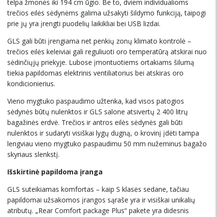
telpa žmonės iki 194 cm ūgio. Be to, dviem individualioms
trečios eilės sėdynėms galima užsakyti šildymo funkciją, taipogi
prie jų yra įrengti puodelių laikikliai bei USB lizdai.
GLS gali būti įrengiama net penkių zonų klimato kontrolė –
trečios eilės keleiviai gali reguliuoti oro temperatūrą atskirai nuo
sėdinčiųjų priekyje. Lubose įmontuotiems ortakiams šilumą
tiekia papildomas elektrinis ventiliatorius bei atskiras oro
kondicionierius.
Vieno mygtuko paspaudimo užtenka, kad visos patogios
sėdynės būtų nulenktos ir GLS salone atsivertų 2 400 litrų
bagažinės erdvė. Trečios ir antros eilės sėdynės gali būti
nulenktos ir sudaryti visiškai lygų dugną, o krovinį įdėti tampa
lengviau vieno mygtuko paspaudimu 50 mm nužeminus bagažo
skyriaus slenkstį.
Išskirtinė papildoma įranga
GLS suteikiamas komfortas – kaip S klasės sedane, tačiau
papildomai užsakomos įrangos sąraše yra ir visiškai unikalių
atributų. „Rear Comfort package Plus“ pakete yra didesnis