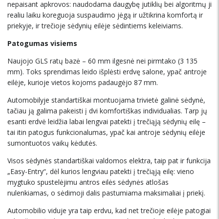
nepaisant apkrovos: naudodama daugybę jutiklių bei algoritmų ji
realiu laiku koreguoja suspaudimo jėgą ir užtikrina komfortą ir
priekyje, ir trečioje sėdynių eilėje sėdintiems keleiviams.
Patogumas visiems
Naujojo GLS ratų bazė – 60 mm ilgesnė nei pirmtako (3 135
mm). Toks sprendimas leido išplėsti erdvę salone, ypač antroje
eilėje, kurioje vietos kojoms padaugėjo 87 mm.
Automobilyje standartiškai montuojama trivietė galinė sėdynė,
tačiau ją galima pakeisti į dvi komfortiškas individualias. Tarp jų
esanti erdvė leidžia labai lengvai patekti į trečiąją sėdynių eilę –
tai itin patogus funkcionalumas, ypač kai antroje sėdynių eilėje
sumontuotos vaikų kėdutės.
Visos sėdynės standartiškai valdomos elektra, taip pat ir funkcija
„Easy-Entry“, dėl kurios lengviau patekti į trečiąją eilę: vieno
mygtuko spustelėjimu antros eilės sėdynės atlošas
nulenkiamas, o sėdimoji dalis pastumiama maksimaliai į priekį.
Automobilio viduje yra taip erdvu, kad net trečioje eilėje patogiai