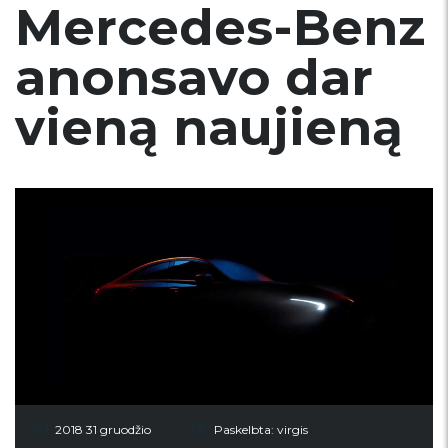
Mercedes-Benz
anonsavo dar
vieną naujieną
2018 31 gruodžio
Paskelbta:
virgis