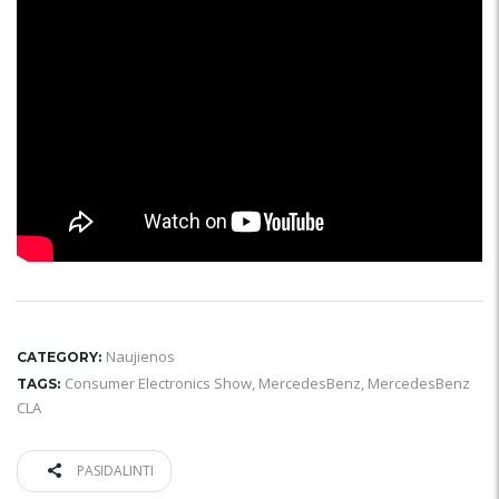
Naujienos
CATEGORY:
Consumer Electronics Show
,
MercedesBenz
,
MercedesBenz
TAGS:
CLA
PASIDALINTI