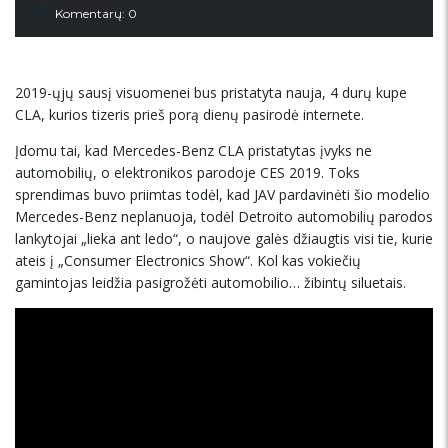
Komentarų: 0
2019-ųjų sausį visuomenei bus pristatyta nauja, 4 durų kupe
CLA, kurios tizeris prieš porą dienų pasirodė internete.
Įdomu tai, kad Mercedes-Benz CLA pristatytas įvyks ne
automobilių, o elektronikos parodoje CES 2019. Toks
sprendimas buvo priimtas todėl, kad JAV pardavinėti šio modelio
Mercedes-Benz neplanuoja, todėl Detroito automobilių parodos
lankytojai „lieka ant ledo“, o naujove galės džiaugtis visi tie, kurie
ateis į „Consumer Electronics Show“. Kol kas vokiečių
gamintojas leidžia pasigrožėti automobilio… žibintų siluetais.