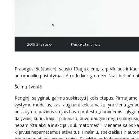
2019 21 sausio
Paskelbta:
virgis
Prabėgusį šeštadienį, sausio 19-ąją dieną, tarp Vilniaus ir 
automobilių pristatymas. Atrodo kiek gremėzdiškai, bet būtent 
Šeimų šventė
Renginį, sąlyginai, galima suskirstyti į kelis etapus. Pirmaja
vystymo modelius, kas, auginant keletą vaikų, yra viena geriau
pristatymo, pažintis su jais buvo pratęsta „darbinėmis sąlygomis“
dalyviais, kurių, kaip ir priklauso, buvo daugiau negu suaugus
nepamiršta akcija ir akcija „Būk matomas“ – viename salės kam
klijavusi nepametamus atšvaitus. Finaliniu, spektaklius ir a
ore pagaminti ant gyvos ugnies. Sakykite, ar kada matėte auto