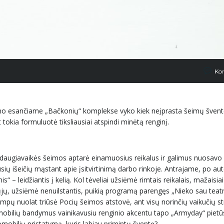
Ko
Kauno esančiame „Bačkonių“ komplekse vyko kiek neįprasta šeimų švent
tokia formuluotė tiksliausiai atspindi minėtą renginį.
me daugiavaikės šeimos aptarė einamuosius reikalus ir galimus nuosavo
sių išeičių mąstant apie įsitvirtinimą darbo rinkoje. Antrajame, po au
 – leidžiantis į kelią. Kol tėveliai užsiėmė rimtais reikalais, mažaisia
iųjų, užsiėmė nenuilstantis, puikią programą parengęs „Nieko sau teat
pų nuolat triūsė Pocių šeimos atstovė, ant visų norinčių vaikučių st
utomobilių bandymus vainikavusiu renginio akcentu tapo „Armyday“ pie
mobilių pristatymą, kuris labiau primintų šventę?