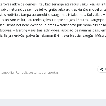
ovas atkreipė dėmesį į tai, kad šeimoje atsiradus vaikų, keičiasi ir t
, vaikų neturinčios šeimos ieško greitų arba akį traukiančių modelių, t
ausiais rodikliais tampa automobilio saugumas ir talpumas. Kol vaikas v
siradus antram vaikui, jau tenka galvoti ir apie saugos kėdutes. Daugėjan
mo klausimas net nebekvestionuojamas – transporto priemonė turi apsa
tstovas. – Įvertinę visas šias aplinkybes, asociacijos nariams pasiūlėm
ais. Jie yra erdvūs, patvarūs, ekonomiški ir, svarbiausia, saugūs. Mūsų t
utomobiliai
,
Renault
,
sostena
,
transportas