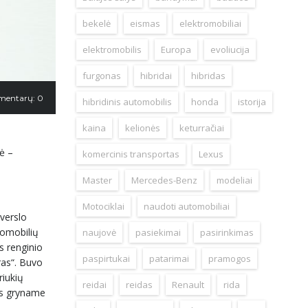
bekelė
eismas
elektromobiliai
elektromobilis
Europa
evoliucija
furgonas
hibridai
hibridas
mentarų: 0
hibridinis automobilis
honda
istorija
kaina
kelionės
keturračiai
ė –
komercinis transportas
Lexus
Master
Mercedes-Benz
modeliai
Motociklai
naudoti automobiliai
 verslo
tomobilių
naujovė
pasiekimai
pasirinkimas
is renginio
paspirtukai
patarimai
pramogos
ras“. Buvo
riukių
reidai
reidas
Renault
rida
tūs gryname