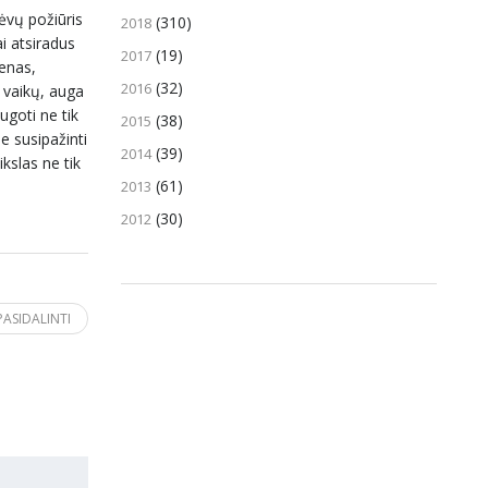
ėvų požiūris
(310)
2018
ai atsiradus
(19)
2017
ienas,
(32)
2016
t vaikų, auga
ugoti ne tik
(38)
2015
e susipažinti
(39)
2014
ikslas ne tik
(61)
2013
(30)
2012
PASIDALINTI