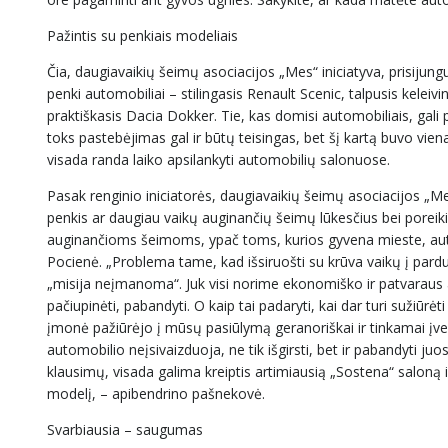
Pažintis su penkiais modeliais
Čia, daugiavaikių šeimų asociacijos „Mes“ iniciatyva, prisijung
penki automobiliai – stilingasis Renault Scenic, talpusis keleiv
praktiškasis Dacia Dokker. Tie, kas domisi automobiliais, gali pa
toks pastebėjimas gal ir būtų teisingas, bet šį kartą buvo vie
visada randa laiko apsilankyti automobilių salonuose.
Pasak renginio iniciatorės, daugiavaikių šeimų asociacijos „
penkis ar daugiau vaikų auginančių šeimų lūkesčius bei poreikiu
auginančioms šeimoms, ypač toms, kurios gyvena mieste, automobi
Pocienė. „Problema tame, kad išsiruošti su krūva vaikų į pard
„misija neįmanoma“. Juk visi norime ekonomiško ir patvaraus au
pačiupinėti, pabandyti. O kaip tai padaryti, kai dar turi sužiūr
įmonė pažiūrėjo į mūsų pasiūlymą geranoriškai ir tinkamai įve
automobilio neįsivaizduoja, ne tik išgirsti, bet ir pabandyti ju
klausimų, visada galima kreiptis artimiausią „Sostena“ saloną ir 
modelį, – apibendrino pašnekovė.
Svarbiausia – saugumas