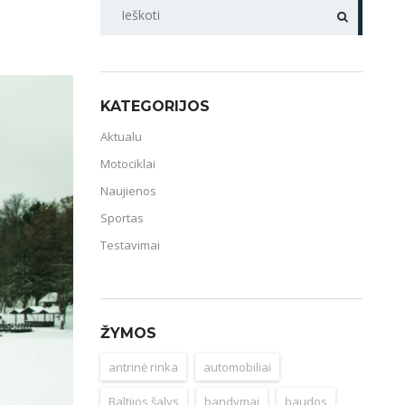
PAIEŠKA
KATEGORIJOS
Aktualu
Motociklai
Naujienos
Sportas
Testavimai
ŽYMOS
antrinė rinka
automobiliai
Baltijos šalys
bandymai
baudos