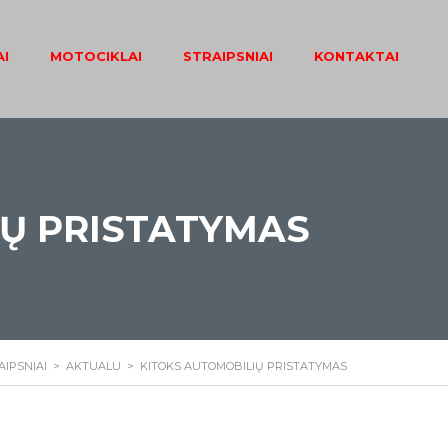
I
MOTOCIKLAI
STRAIPSNIAI
KONTAKTAI
IŲ PRISTATYMAS
AIPSNIAI
>
AKTUALU
>
KITOKS AUTOMOBILIŲ PRISTATYMAS