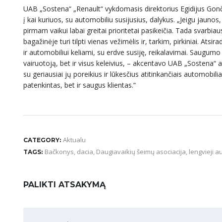
UAB „Sostena“ „Renault“ vykdomasis direktorius Egidijus Gončar
į kai kuriuos, su automobiliu susijusius, dalykus. „Jeigu jaunos
pirmam vaikui labai greitai prioritetai pasikeičia. Tada svarbi
bagažinėje turi tilpti vienas vežimėlis ir, tarkim, pirkiniai. At
ir automobiliui keliami, su erdve susiję, reikalavimai. Saugu
vairuotoją, bet ir visus keleivius, – akcentavo UAB „Sostena“ a
su geriausiai jų poreikius ir lūkesčius atitinkančiais automobili
patenkintas, bet ir saugus klientas.“
Aktualu
CATEGORY:
Bačkonys
,
dacia
,
Daugiavaikių šeimų asociacija
,
lengvieji a
TAGS:
PALIKTI ATSAKYMĄ