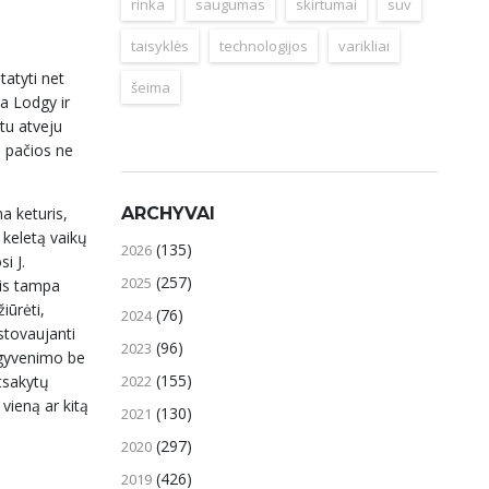
rinka
saugumas
skirtumai
suv
taisyklės
technologijos
varikliai
tatyti net
šeima
ia Lodgy ir
itu atveju
s pačios ne
ARCHYVAI
a keturis,
 keletą vaikų
(135)
2026
i J.
(257)
2025
vis tampa
iūrėti,
(76)
2024
tstovaujanti
(96)
2023
o gyvenimo be
(155)
2022
atsakytų
 vieną ar kitą
(130)
2021
(297)
2020
(426)
2019