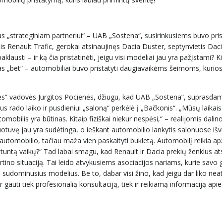
us „strateginiam partneriui“ – UAB „Sostena“, susirinkusiems buvo pris
inis Renault Trafic, gerokai atsinaujinęs Dacia Duster, septynvietis Dac
klausti – ir ką čia pristatinėti, jeigu visi modeliai jau yra pažįstami? K
nas „bet“ – automobiliai buvo pristatyti daugiavaikėms šeimoms, kurio
Mes“ vadovės Jurgitos Pocienės, džiugu, kad UAB „Sostena“, suprasdam
s rado laiko ir pusdieniui „saloną“ perkėlė į „Bačkonis“. „Mūsų laikais
lis yra būtinas. Kitaip fiziškai niekur nespėsi,“ – realijomis dalinos
uotuvę jau yra sudėtinga, o ieškant automobilio lankytis salonuose iš
tomobilio, tačiau maža vien paskaityti bukletą. Automobilį reikia apž
ėti tuntą vaikų?“ Tad labai smagu, kad Renault ir Dacia prekių ženklus a
rtino situaciją. Tai leido atvykusiems asociacijos nariams, kurie sav
os sudominusius modelius. Be to, dabar visi žino, kad jeigu dar liko ne
gauti tiek profesionalią konsultaciją, tiek ir reikiamą informaciją apie