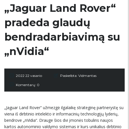
„Jaguar Land Rover“
pradeda glaudų
bendradarbiavimą su
„nVidia“
2022 22 vasario
Paskelbta:
Vidmantas
Komentarų: 0
„Jaguar Land Rover“ užmezgė ilgalaikę strateginę partnerystę su
viena iš dirbtinio intelekto ir informacinių technologijų lyderių,
bendrove „nVidia“. Drauge šios dvi įmonės tobulins naujos
kartos autonominio valdymo sistemas ir kurs unikalius dirbtinio