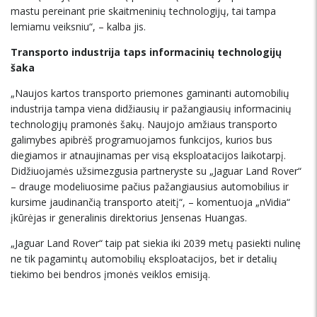
mastu pereinant prie skaitmeninių technologijų, tai tampa
lemiamu veiksniu“, – kalba jis.
Transporto industrija taps informacinių technologijų
šaka
„Naujos kartos transporto priemones gaminanti automobilių
industrija tampa viena didžiausių ir pažangiausių informacinių
technologijų pramonės šakų. Naujojo amžiaus transporto
galimybes apibrėš programuojamos funkcijos, kurios bus
diegiamos ir atnaujinamas per visą eksploatacijos laikotarpį.
Didžiuojamės užsimezgusia partneryste su „Jaguar Land Rover“
– drauge modeliuosime pačius pažangiausius automobilius ir
kursime jaudinančią transporto ateitį“, – komentuoja „nVidia“
įkūrėjas ir generalinis direktorius Jensenas Huangas.
„Jaguar Land Rover“ taip pat siekia iki 2039 metų pasiekti nulinę
ne tik pagamintų automobilių eksploatacijos, bet ir detalių
tiekimo bei bendros įmonės veiklos emisiją.