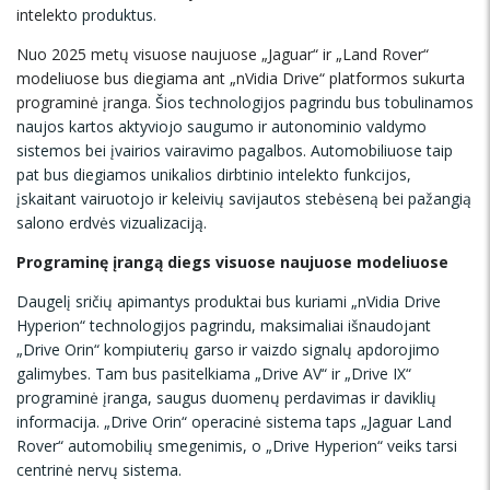
intelekt
o produktus.
Nuo 2025 metų visuose naujuose „Jaguar“ ir „Land Rover“
modeliuose bus diegiama ant „nVidia Drive“ platformos sukurta
programinė įranga.
Šios technologijos pagrindu bus tobulinamos
naujos kartos aktyviojo saugumo ir autonominio valdymo
sistemos bei įvairios vairavimo pagalbos.
Automobiliuose taip
pat bus diegiamos unikalios dirbtinio intelekto funkcijos,
įskaitant vairuotojo ir keleivių savijautos stebėseną bei pažangią
salono erdvės vizualizaciją.
Programinę įrangą diegs visuose naujuose modeliuose
Daugelį sričių apimantys produktai bus kuriami „nVidia Drive
Hyperion“ technologijos pagrindu, maksimaliai išnaudojant
„Drive Orin“ kompiuterių garso ir vaizdo signalų apdorojimo
galimybes. Tam bus pasitelkiama „Drive AV“ ir „Drive IX“
programinė įranga, saugus duomenų perdavimas ir daviklių
informacija. „Drive Orin“ operacinė sistema taps „Jaguar Land
Rover“ automobilių smegenimis, o „Drive Hyperion“ veiks tarsi
centrinė nervų sistema.