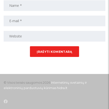
© Visos teisės saugomos 2026
Internetinių svetainių ir
elektroninių parduotuvių kūrimas
hidra.lt