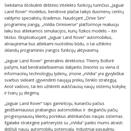
Siekdama ištobulinti dirbtinio intelekto funkcijų turinčius „Jaguar
Land Rover“ modelius, bendrovė plačiai taikys duomenų centrų
valdymo specialistų išradimus. Naudojant „Drive Sim“
programinę įrangą, „nVidia Omniverse“ platformoje realiuoju
laiku bus atliekamos simuliacijos, kurių fizikos modelis – itin
tikslus. Eksploatuojant „Jaguar Land Rover“ automobilius,
atnaujinimai bus atliekami nuotoliniu būdu, o tai užtikrins
sklandų programinės įrangos funkcijų aktyvavimą.
„Jaguar Land Rover“ generalinis direktorius Thierry Bolloré
pažymi, kad bendradarbiavimas dalijantis žiniomis su viena iš
informacinių technologijų lyderių, įmone „nVidia“ yra gyvybiškai
svarbus siekiant įgyvendinti naująją prekių ženklo strategiją.
Anot vadovo, tai leis užtikrinti aukščiausią naujų sistemų kokybę
ir tvarų jų diegimą.
„Jaguar Land Rover“ taps gamintoju, kuriančiu pačius
geidžiamiausius prabangius automobilius ir diegiančiu pačių
progresyviausių klientų poreikius atitinkančias naujas sistemas.
Ilgalaikė strateginė partnerystė su „nVidia“ padės mums atrasti
didžiulį naujų automobilių potencialą. Industrijai pasauliniu