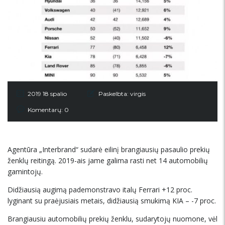
2019 18 spalio
Paskelbta:
virgis
Komentarų: 0
Agentūra „Interbrand“ sudarė eilinį brangiausių pasaulio prekių
ženklų reitingą. 2019-ais jame galima rasti net 14 automobilių
gamintojų.
Didžiausią augimą pademonstravo italų Ferrari +12 proc.
lyginant su praėjusiais metais, didžiausią smukimą KIA – -7 proc.
Brangiausiu automobilių prekių ženklu, sudarytojų nuomone, vėl