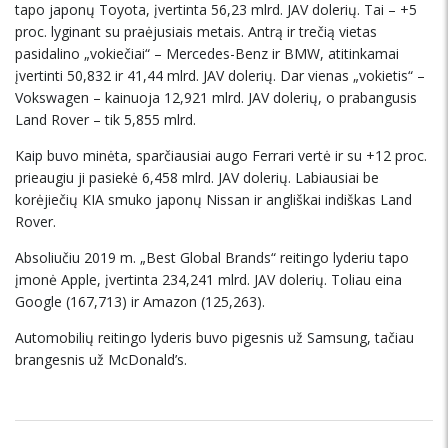
tapo japonų Toyota, įvertinta 56,23 mlrd. JAV dolerių. Tai – +5
proc. lyginant su praėjusiais metais. Antrą ir trečią vietas
pasidalino „vokiečiai“ – Mercedes-Benz ir BMW, atitinkamai
įvertinti 50,832 ir 41,44 mlrd. JAV dolerių. Dar vienas „vokietis“ –
Vokswagen – kainuoja 12,921 mlrd. JAV dolerių, o prabangusis
Land Rover – tik 5,855 mlrd.
Kaip buvo minėta, sparčiausiai augo Ferrari vertė ir su +12 proc.
prieaugiu ji pasiekė 6,458 mlrd. JAV dolerių. Labiausiai be
korėjiečių KIA smuko japonų Nissan ir angliškai indiškas Land
Rover.
Absoliučiu 2019 m. „Best Global Brands“ reitingo lyderiu tapo
įmonė Apple, įvertinta 234,241 mlrd. JAV dolerių. Toliau eina
Google (167,713) ir Amazon (125,263).
Automobilių reitingo lyderis buvo pigesnis už Samsung, tačiau
brangesnis už McDonald’s.