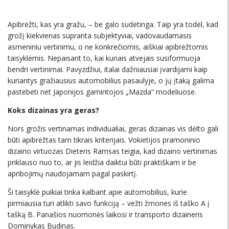
Apibrėžti, kas yra gražu, – be galo sudėtinga. Taip yra todėl, kad
grožį kiekvienas supranta subjektyviai, vadovaudamasis
asmeniniu vertinimu, o ne konkrečiomis, aiškiai apibrėžtomis
taisyklėmis. Nepaisant to, kai kuriais atvejais susiformuoja
bendri vertinimai. Pavyzdžiui, italai dažniausiai įvardijami kaip
kuriantys gražiausius automobilius pasaulyje, o jų įtaką galima
pastebėti net Japonijos gamintojos „Mazda“ modeliuose.
Koks dizainas yra geras?
Nors grožis vertinamas individualiai, geras dizainas vis dėlto gali
būti apibrėžtas tam tikrais kriterijais. Vokietijos pramoninio
dizaino virtuozas Dieteris Ramsas teigia, kad dizaino vertinimas
priklauso nuo to, ar jis leidžia daiktui būti praktiškam ir be
apribojimų naudojamam pagal paskirtį.
Ši taisyklė puikiai tinka kalbant apie automobilius, kurie
pirmiausia turi atlikti savo funkciją – vežti žmones iš taško A į
tašką B. Panašios nuomonės laikosi ir transporto dizaineris
Dominykas Budinas.