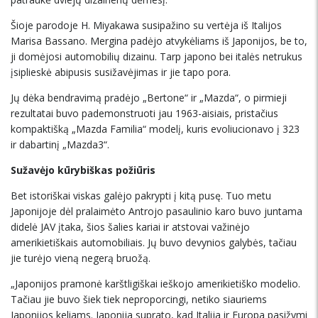
Šioje parodoje H. Miyakawa susipažino su vertėja iš Italijos
Marisa Bassano. Mergina padėjo atvykėliams iš Japonijos, be to,
ji domėjosi automobilių dizainu. Tarp japono bei italės netrukus
įsiplieskė abipusis susižavėjimas ir jie tapo pora.
Jų dėka bendravimą pradėjo „Bertone“ ir „Mazda“, o pirmieji
rezultatai buvo pademonstruoti jau 1963-aisiais, pristačius
kompaktišką „Mazda Familia“ modelį, kuris evoliucionavo į 323
ir dabartinį „Mazda3“.
Sužavėjo kūrybiškas požiūris
Bet istoriškai viskas galėjo pakrypti į kitą pusę. Tuo metu
Japonijoje dėl pralaimėto Antrojo pasaulinio karo buvo juntama
didelė JAV įtaka, šios šalies kariai ir atstovai važinėjo
amerikietiškais automobiliais. Jų buvo devynios galybės, tačiau
jie turėjo vieną negerą bruožą.
„Japonijos pramonė karštligiškai ieškojo amerikietiško modelio.
Tačiau jie buvo šiek tiek neproporcingi, netiko siauriems
Japonijos keliams. Japonija suprato, kad Italija ir Europa pasižymi