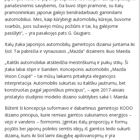
panašesnėmis savybėmis, čia buvo stipri pramonė, su italų
pramonininkais japonai galėjo bendradarbiauti gamindami
automobilius. Mes, kaip kūrybingi automobilių kūrėjai, buvome
svarbūs, juos sužavėjo mūsų požiūris ir tai, ką galėjome
pasiūlyti“, – yra pasakojęs pats G. Giugiaro.
Italų įtaka Japonijos automobilių gamintojos dizainui juntama iki
šiol. Tai pabrėžia ir vyriausiasis „Mazda“ dizaineris Ikuo Maeda.
„Itališki automobiliai atskleidžia meistriškumą ir puikų stilių. Ši
įtaka labai stipri ir šiandien. Koncepcinis automobilis „Mazda
Vision Coupé“ – tai mūsų laikams pritaikyta elegancijos
interpretacija. Automobilis sukurtas su itališku jautrumu, bet
konstruotas pagal japoniškus principus“, – apie 2017-aisiais
pristatyto studijinio modelio dizaino subtilybes sakė I. Maeda.
Būtent ši koncepcija suformavo ir dabartinius gamintojo KODO
dizaino principus, kurie remiasi gamtos sukuriamos energijos –
vėjo ir vandens – formomis. Įgimtas italų proporcijų ir formų
pojūtis bei japonų polinkis semtis idėjų iš gamtos leido sukurti
dizainą, kuris iki šiol laimi daugybę apdovanojimų ir yra