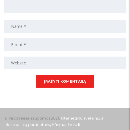
© Visos teisės saugomos 2026
Internetinių svetainių ir
elektroninių parduotuvių kūrimas
hidra.lt