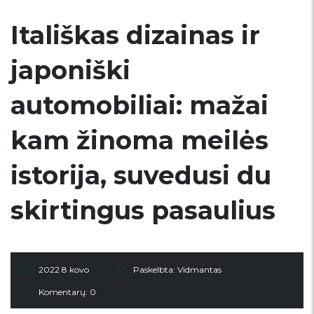
Itališkas dizainas ir
japoniški
automobiliai: mažai
kam žinoma meilės
istorija, suvedusi du
skirtingus pasaulius
2022 8 kovo
Paskelbta:
Vidmantas
Komentarų: 0