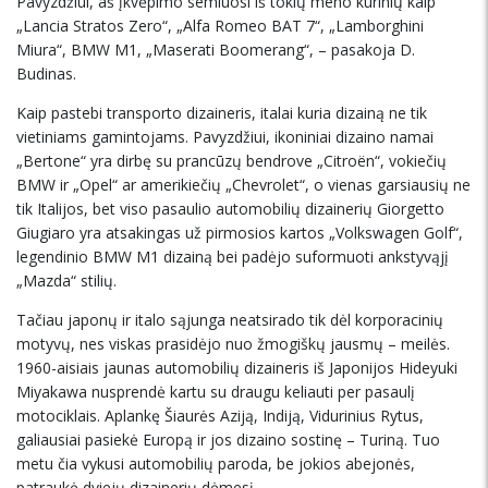
Pavyzdžiui, aš įkvėpimo semiuosi iš tokių meno kūrinių kaip
„Lancia Stratos Zero“, „Alfa Romeo BAT 7“, „Lamborghini
Miura“, BMW M1, „Maserati Boomerang“, – pasakoja D.
Budinas.
Kaip pastebi transporto dizaineris, italai kuria dizainą ne tik
vietiniams gamintojams. Pavyzdžiui, ikoniniai dizaino namai
„Bertone“ yra dirbę su prancūzų bendrove „Citroën“, vokiečių
BMW ir „Opel“ ar amerikiečių „Chevrolet“, o vienas garsiausių ne
tik Italijos, bet viso pasaulio automobilių dizainerių Giorgetto
Giugiaro yra atsakingas už pirmosios kartos „Volkswagen Golf“,
legendinio BMW M1 dizainą bei padėjo suformuoti ankstyvąjį
„Mazda“ stilių.
Tačiau japonų ir italo sąjunga neatsirado tik dėl korporacinių
motyvų, nes viskas prasidėjo nuo žmogiškų jausmų – meilės.
1960-aisiais jaunas automobilių dizaineris iš Japonijos Hideyuki
Miyakawa nusprendė kartu su draugu keliauti per pasaulį
motociklais. Aplankę Šiaurės Aziją, Indiją, Vidurinius Rytus,
galiausiai pasiekė Europą ir jos dizaino sostinę – Turiną. Tuo
metu čia vykusi automobilių paroda, be jokios abejonės,
patraukė dviejų dizainerių dėmesį.