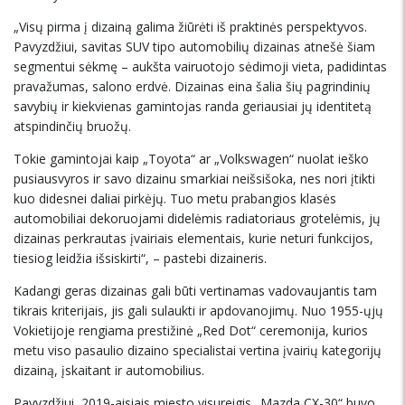
„Visų pirma į dizainą galima žiūrėti iš praktinės perspektyvos.
Pavyzdžiui, savitas SUV tipo automobilių dizainas atnešė šiam
segmentui sėkmę – aukšta vairuotojo sėdimoji vieta, padidintas
pravažumas, salono erdvė. Dizainas eina šalia šių pagrindinių
savybių ir kiekvienas gamintojas randa geriausiai jų identitetą
atspindinčių bruožų.
Tokie gamintojai kaip „Toyota“ ar „Volkswagen“ nuolat ieško
pusiausvyros ir savo dizainu smarkiai neišsišoka, nes nori įtikti
kuo didesnei daliai pirkėjų. Tuo metu prabangios klasės
automobiliai dekoruojami didelėmis radiatoriaus grotelėmis, jų
dizainas perkrautas įvairiais elementais, kurie neturi funkcijos,
tiesiog leidžia išsiskirti“, – pastebi dizaineris.
Kadangi geras dizainas gali būti vertinamas vadovaujantis tam
tikrais kriterijais, jis gali sulaukti ir apdovanojimų. Nuo 1955-ųjų
Vokietijoje rengiama prestižinė „Red Dot“ ceremonija, kurios
metu viso pasaulio dizaino specialistai vertina įvairių kategorijų
dizainą, įskaitant ir automobilius.
Pavyzdžiui, 2019-aisiais miesto visureigis „Mazda CX-30“ buvo