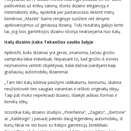
pašlovintas už erdvų saloną, išorės dizaino eleganciją ir
minimalistinį stilių. Apskritai per pastaruosius dešimt metų
bendrovė „Mazda“ šiame renginyje susižėrė net devynis
apdovanojimus už geriausią dizainą. Tokį rezultatą galėjo lemti
tai, jog šios gamintojos dizaino istorija neatsiejama nuo italų.
Italų dizaino įtaka Tekančios saulės šalyje
Apibrėžti, koks dizainas yra geras, įmanoma, tačiau grožio
samprata labai individuali. Nepaisant to, kad grožio iš esmės
neįmanoma vertinti objektyviai, italai dažnai įvardijami kaip
gražiausių automobilių dizaineriai.
„Tam tikri italų kūriniai pasižymi radikalumu, keistumu, skatina
neužsistovėti ties saugiais variantais ir ieškoti originalių idėjų.
Taip pat moko neperkrauti dizaino, išlaikyti aiškias formas ir
bendrą stilių.
Istoriškai italų dizaino studijos „Pininfarina“, „Zagato“, „Bertone“
ar „Italdesign“ į pasaulį paleido daug legendinių automobilių, iš
kurių tikrai ne visi buvo su Italijos gamintojų ženkleliais.