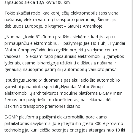
sąnaudos siekia 13,9 kWh/100 km.
Tokie skaičiai rodo, kad korėjiečių elektromobilis taps viena
našiausių elektra varomų transporto priemonių. Šiemet jis
debiutuos Europoje, o kitąmet – Šiaurės Amerikoje.
„Nuo pat „Ioniq 6“ kūrimo pradžios siekėme, kad jis taptų
pirmaujančiu elektromobiliu, – pažymėjo Jae Ho Huh, „Hyundai
Motor Company“ vidutinio dydžio projektų valdymo centro
vadovas. – Siekdami tapti pasauliniais elektromobilių gamybos
lyderiais, esame įsipareigoję užtikrinti didžiausią našumą ir
geriausią naudojimo patirtį šių automobilių vairuotojams.“
Įspūdingus „Ioniq 6“ duomenis pasiekti leido šio automobilio
gamybai panaudota speciali „Hyundai Motor Group“
elektromobilių architektūros modulinė platforma E-GMP ir itin
žemas oro pasipriešinimo koeficientas, pasiekiamas dėl
išskirtinio transporto priemonės dizaino.
E-GMP platforma pasižymi elektromobilių poreikiams
pritaikytomis savybėmis. Joje įdiegta itin greita 800 V įkrovimo
technologija, kuri leidžia baterijos energijos atsargas nuo 10 iki