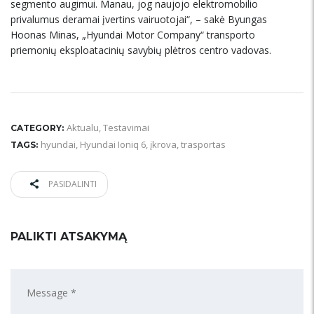
segmento augimui. Manau, jog naujojo elektromobilio
privalumus deramai įvertins vairuotojai“, – sakė Byungas
Hoonas Minas, „Hyundai Motor Company“ transporto
priemonių eksploatacinių savybių plėtros centro vadovas.
Aktualu
,
Testavimai
CATEGORY:
hyundai
,
Hyundai Ioniq 6
,
įkrova
,
trasportas
TAGS:
PASIDALINTI
PALIKTI ATSAKYMĄ