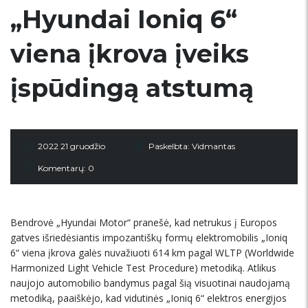
„Hyundai Ioniq 6“
viena įkrova įveiks
įspūdingą atstumą
2022 21 gruodžio
Paskelbta:
Vidmantas
Komentarų: 0
Bendrovė „Hyundai Motor“ pranešė, kad netrukus į Europos
gatves išriedėsiantis impozantiškų formų elektromobilis „Ioniq
6“ viena įkrova galės nuvažiuoti 614 km pagal WLTP (Worldwide
Harmonized Light Vehicle Test Procedure) metodiką. Atlikus
naujojo automobilio bandymus pagal šią visuotinai naudojamą
metodiką, paaiškėjo, kad vidutinės „Ioniq 6“ elektros energijos