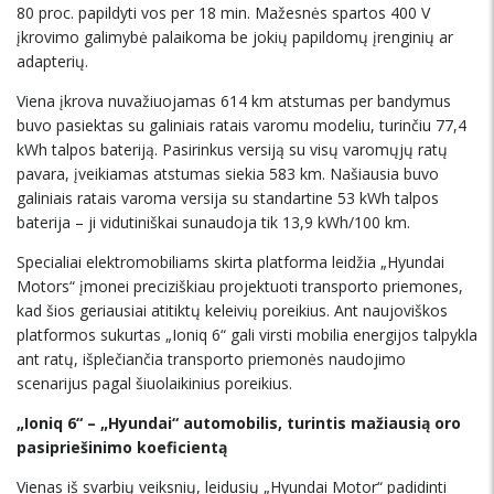
80 proc. papildyti vos per 18 min. Mažesnės spartos 400 V
įkrovimo galimybė palaikoma be jokių papildomų įrenginių ar
adapterių.
Viena įkrova nuvažiuojamas 614 km atstumas per bandymus
buvo pasiektas su galiniais ratais varomu modeliu, turinčiu 77,4
kWh talpos bateriją. Pasirinkus versiją su visų varomųjų ratų
pavara, įveikiamas atstumas siekia 583 km. Našiausia buvo
galiniais ratais varoma versija su standartine 53 kWh talpos
baterija – ji vidutiniškai sunaudoja tik 13,9 kWh/100 km.
Specialiai elektromobiliams skirta platforma leidžia „Hyundai
Motors“ įmonei preciziškiau projektuoti transporto priemones,
kad šios geriausiai atitiktų keleivių poreikius. Ant naujoviškos
platformos sukurtas „Ioniq 6“ gali virsti mobilia energijos talpykla
ant ratų, išplečiančia transporto priemonės naudojimo
scenarijus pagal šiuolaikinius poreikius.
„Ioniq 6“ – „Hyundai“ automobilis, turintis mažiausią oro
pasipriešinimo koeficientą
Vienas iš svarbių veiksnių, leidusių „Hyundai Motor“ padidinti