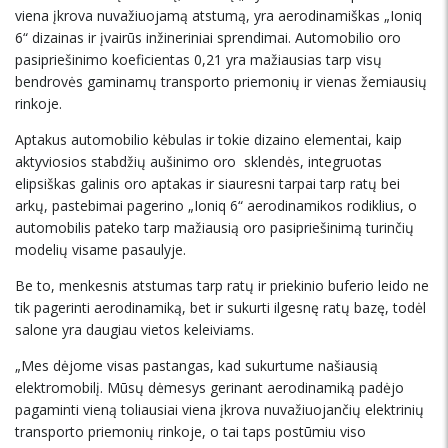
viena įkrova nuvažiuojamą atstumą, yra aerodinamiškas „Ioniq
6“ dizainas ir įvairūs inžineriniai sprendimai. Automobilio oro
pasipriešinimo koeficientas 0,21 yra mažiausias tarp visų
bendrovės gaminamų transporto priemonių ir vienas žemiausių
rinkoje.
Aptakus automobilio kėbulas ir tokie dizaino elementai, kaip
aktyviosios stabdžių aušinimo oro sklendės, integruotas
elipsiškas galinis oro aptakas ir siauresni tarpai tarp ratų bei
arkų, pastebimai pagerino „Ioniq 6“ aerodinamikos rodiklius, o
automobilis pateko tarp mažiausią oro pasipriešinimą turinčių
modelių visame pasaulyje.
Be to, menkesnis atstumas tarp ratų ir priekinio buferio leido ne
tik pagerinti aerodinamiką, bet ir sukurti ilgesnę ratų bazę, todėl
salone yra daugiau vietos keleiviams.
„Mes dėjome visas pastangas, kad sukurtume našiausią
elektromobilį. Mūsų dėmesys gerinant aerodinamiką padėjo
pagaminti vieną toliausiai viena įkrova nuvažiuojančių elektrinių
transporto priemonių rinkoje, o tai taps postūmiu viso