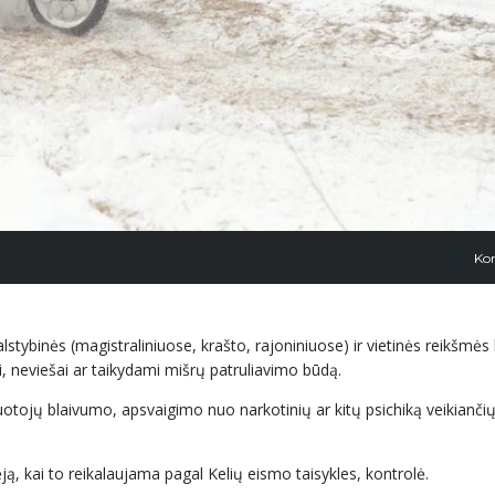
Ko
stybinės (magistraliniuose, krašto, rajoniniuose) ir vietinės reikšmės
, neviešai ar taikydami mišrų patruliavimo būdą.
otojų blaivumo, apsvaigimo nuo narkotinių ar kitų psichiką veikianč
ą, kai to reikalaujama pagal Kelių eismo taisykles, kontrolė.