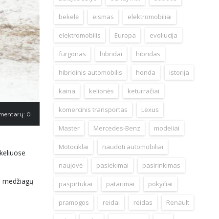
bekelė
eismas
elektromobiliai
elektromobilis
Europa
evoliucija
furgonas
hibridai
hibridas
hibridinis automobilis
honda
istorija
kaina
kelionės
keturračiai
komercinis transportas
Lexus
mentarų: 0
Master
Mercedes-Benz
modeliai
Motociklai
naudoti automobiliai
 keliuose
naujovė
pasiekimai
pasirinkimas
ių medžiagų
paspirtukai
patarimai
pokyčiai
pramogos
reidai
reidas
Renault