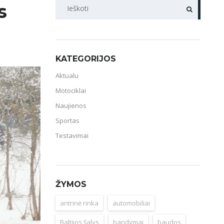
PAIEŠKA
s
KATEGORIJOS
Aktualu
Motociklai
Naujienos
Sportas
Testavimai
ŽYMOS
antrinė rinka
automobiliai
Baltijos šalys
bandymai
baudos