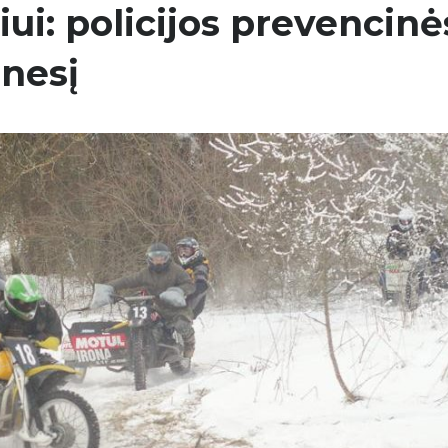
ui: policijos prevencinė
nesį