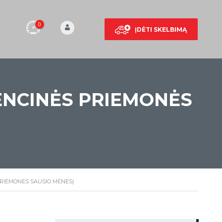
0
ĮDĖTI SKELBIMĄ
VENCINĖS PRIEMONĖS
PRIEMONĖS SAUSIO MĖNESĮ