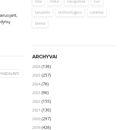
rida
rinka
saugumas
suv
taisyklės
technologijos
varikliai
airuojant,
ėdynių
šeima
ARCHYVAI
(136)
2026
PASIDALINTI
(257)
2025
(76)
2024
(96)
2023
(155)
2022
(130)
2021
(297)
2020
(426)
2019