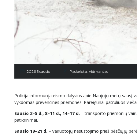
2026 5 sausio
Paskelbta:
Vidmantas
Policija informuoja eismo dalyvius apie Naujųjų metų sausį val
vykdomas prevencines priemones. Pareigūnai patruliuos viešai
Sausio 2–5 d., 8–11 d., 14–17 d.
– transporto priemonių vairu
patikrinimai.
Sausio 19–21
d.
– vairuotojų nesustojimo prieš pėsčiųjų perėj