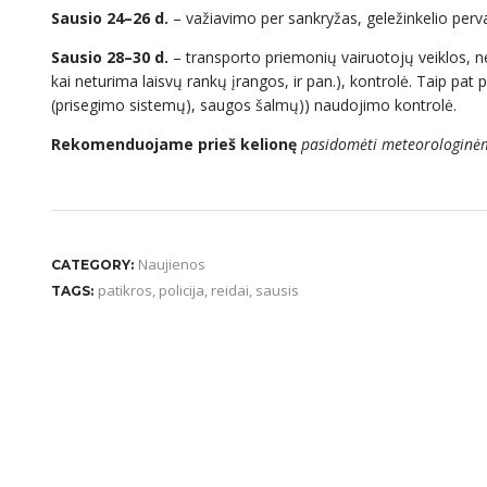
Sausio 24–26
d.
– važiavimo per sankryžas, geležinkelio perv
Sausio 28–30
d.
– transporto priemonių vairuotojų veiklos, n
kai neturima laisvų rankų įrangos, ir pan.), kontrolė. Taip pa
(prisegimo sistemų), saugos šalmų)) naudojimo kontrolė.
Rekomenduojame prieš kelionę
pasidomėti meteorologinėm
Naujienos
CATEGORY:
patikros
,
policija
,
reidai
,
sausis
TAGS: