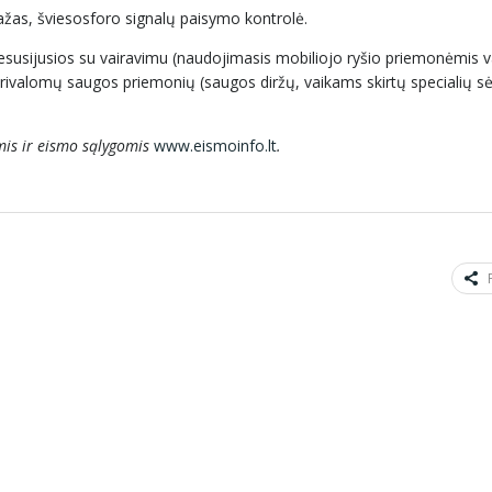
ažas, šviesosforo signalų paisymo kontrolė.
esusijusios su vairavimu (naudojimasis mobiliojo ryšio priemonėmis v
t privalomų saugos priemonių (saugos diržų, vaikams skirtų specialių s
is ir eismo sąlygomis
www.eismoinfo.lt
.