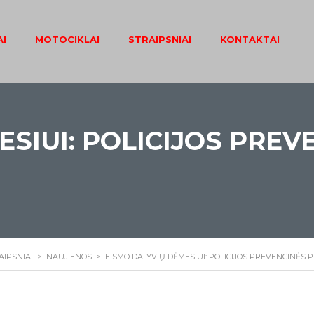
I
MOTOCIKLAI
STRAIPSNIAI
KONTAKTAI
ESIUI: POLICIJOS PRE
AIPSNIAI
>
NAUJIENOS
>
EISMO DALYVIŲ DĖMESIUI: POLICIJOS PREVENCINĖS 