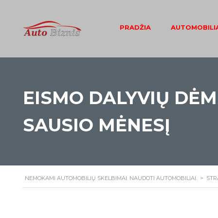
PRADŽIA
AUTOMOBILIA
EISMO DALYVIŲ DĖM
SAUSIO MĖNESĮ
NEMOKAMI AUTOMOBILIŲ SKELBIMAI. NAUDOTI AUTOMOBILIAI.
>
STR