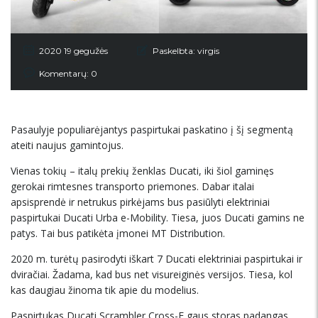
2020 19 gegužės
Paskelbta:
virgis
Komentarų: 0
Pasaulyje populiarėjantys paspirtukai paskatino į šį segmentą
ateiti naujus gamintojus.
Vienas tokių – italų prekių ženklas Ducati, iki šiol gaminęs
gerokai rimtesnes transporto priemones. Dabar italai
apsisprendė ir netrukus pirkėjams bus pasiūlyti elektriniai
paspirtukai Ducati Urba e-Mobility. Tiesa, juos Ducati gamins ne
patys. Tai bus patikėta įmonei MT Distribution.
2020 m. turėtų pasirodyti iškart 7 Ducati elektriniai paspirtukai ir
dviračiai. Žadama, kad bus net visureiginės versijos. Tiesa, kol
kas daugiau žinoma tik apie du modelius.
Paspirtukas Ducati Scrambler Cross-E gaus storas padangas,