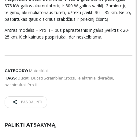
375 kW galios akumuliatorių ir 500 W galios variklį. Gamintojų
teigimu, akumuliatoriaus turėtų užtekti įveikti 30 – 35 km. Be to,
paspirtukas gaus diskinius stabdžius ir priekinį žibintą.
Antras modelis – Pro II – bus paprastesnis ir galės įveikti tik 20-
25 km. Kiek kainuos paspirtukai, dar neskelbiama.
Motociklai
CATEGORY:
Ducati
,
Ducati Scrambler CrossE
,
elektriniai dviračiai
,
TAGS:
paspirtukai
,
Pro II
PASIDALINTI
PALIKTI ATSAKYMĄ