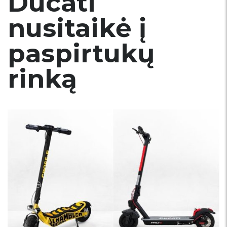
Ducati
nusitaikė į
paspirtukų
rinką