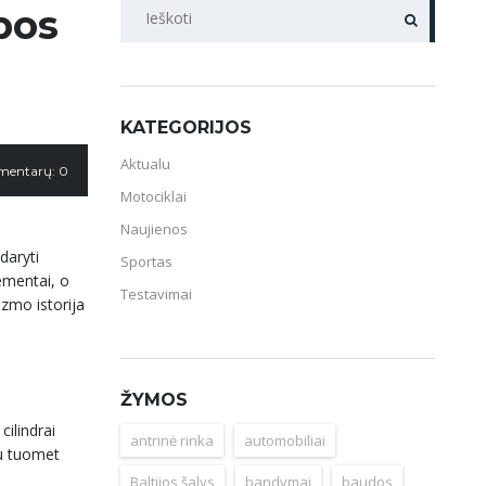
PAIEŠKA
bos
KATEGORIJOS
Aktualu
mentarų: 0
Motociklai
Naujienos
daryti
Sportas
lementai, o
Testavimai
izmo istorija
ŽYMOS
ilindrai
antrinė rinka
automobiliai
au tuomet
Baltijos šalys
bandymai
baudos