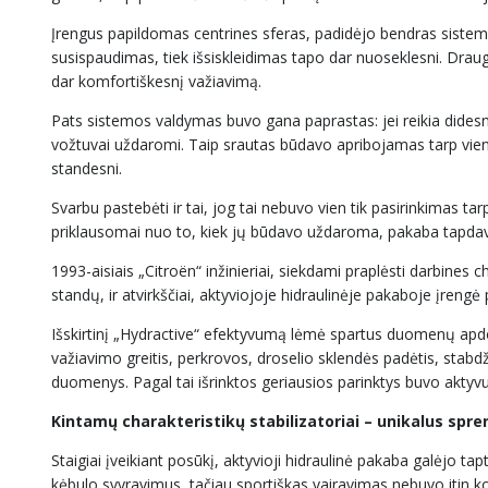
Įrengus papildomas centrines sferas, padidėjo bendras sistemoj
susispaudimas, tiek išsiskleidimas tapo dar nuoseklesni. Drauge
dar komfortiškesnį važiavimą.
Pats sistemos valdymas buvo gana paprastas: jei reikia dides
vožtuvai uždaromi. Taip srautas būdavo apribojamas tarp vieno
standesni.
Svarbu pastebėti ir tai, jog tai nebuvo vien tik pasirinkimas t
priklausomai nuo to, kiek jų būdavo uždaroma, pakaba tapdav
1993-aisiais „Citroën“ inžinieriai, siekdami praplėsti darbines 
standų, ir atvirkščiai, aktyviojoje hidraulinėje pakaboje įreng
Išskirtinį „Hydractive“ efektyvumą lėmė spartus duomenų apdo
važiavimo greitis, perkrovos, droselio sklendės padėtis, stab
duomenys. Pagal tai išrinktos geriausios parinktys buvo akt
Kintamų charakteristikų stabilizatoriai – unikalus spr
Staigiai įveikiant posūkį, aktyvioji hidraulinė pakaba galėjo ta
kėbulo svyravimus, tačiau sportiškas vairavimas nebuvo itin k