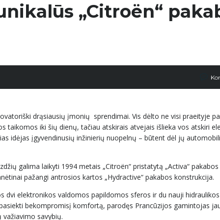
 unikalūs „Citroën“ paka
Ko
ovatoriški drąsiausių įmonių sprendimai. Vis dėlto ne visi praeityje pa
taikomos iki šių dienų, tačiau atskirais atvejais išlieka vos atskiri e
kalias idėjas įgyvendinusių inžinierių nuopelnų – būtent dėl jų automobil
yzdžių galima laikyti 1994 metais „Citroën“ pristatytą „Activa“ pakabos
anėtinai pažangi antrosios kartos „Hydractive“ pakabos konstrukcija.
vi elektronikos valdomos papildomos sferos ir du nauji hidraulikos c
aip pasiekti bekompromisį komfortą, parodęs Prancūzijos gamintojas j
ų važiavimo savybių.