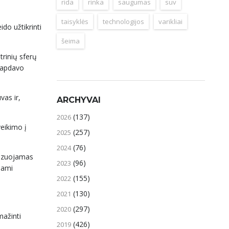
rida
rinka
saugumas
suv
taisyklės
technologijos
varikliai
do užtikrinti
šeima
rinių sferų
 tapdavo
vas ir,
ARCHYVAI
(137)
2026
veikimo į
(257)
2025
(76)
2024
lizuojamas
(96)
2023
dami
(155)
2022
(130)
2021
(297)
2020
mažinti
(426)
2019