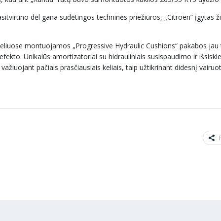
sitvirtino dėl gana sudėtingos techninės priežiūros, „Citroën“ įgytas ž
modeliuose montuojamos „Progressive Hydraulic Cushions“ pakabos jau
efekto. Unikalūs amortizatoriai su hidrauliniais susispaudimo ir išsiskl
 važiuojant pačiais prasčiausiais keliais, taip užtikrinant didesnį vairuot