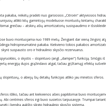
ota pakaba, reikėtų pradėti nuo garsiosios „Citroën“ aktyviosios hidra
turėjusių atlikti kitų gamintojų modeliuose montuotų kintamų charakt
imai greičiau – atskirų ašių amortizatorių susispaudimo ir išsiskleid
uose buvo montuojama nuo 1989 metų. Žengiant dar vieną žingsnį atg
ūdinga hidropneumatinė pakaba. Kiekvieno tokios pakabos amortizat
 skyrė suspausto oro ir hidraulinio skysčio rezervuarus.
pyruoklės, o skystis – slopintuvo (angl. „damper“) funkciją. Smūgis iš
gertą energiją dujos grąžindavo atgal, tačiau grįžtamąjį efektą sušvel
ų slopintuvų, o abiejų šių detalių funkcijas atliko jau minėtos sferos.
 sferos išliko, tačiau ant kiekvienos ašies papildomai buvo montuojam
. Abi centrinės sferos irgi buvo susietos tarpusavyje. Trumpai tariant, 
ujungti į bendrą aukšto slėgio hidraulinio skysčio sistemą.