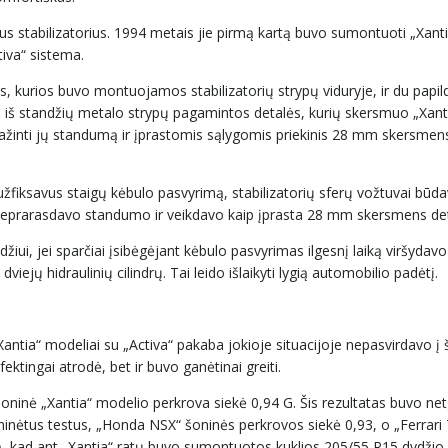
us stabilizatorius. 1994 metais jie pirmą kartą buvo sumontuoti „Xant
iva“ sistema.
s, kurios buvo montuojamos stabilizatorių strypų viduryje, ir du papi
ai – iš standžių metalo strypų pagamintos detalės, kurių skersmuo „Xan
mažinti jų standumą ir įprastomis sąlygomis priekinis 28 mm skersmen
 užfiksavus staigų kėbulo pasvyrimą, stabilizatorių sferų vožtuvai būd
nebeprarasdavo standumo ir veikdavo kaip įprasta 28 mm skersmens det
džiui, jei sparčiai įsibėgėjant kėbulo pasvyrimas ilgesnį laiką viršydavo
iejų hidraulinių cilindrų. Tai leido išlaikyti lygią automobilio padėtį.
 Xantia“ modeliai su „Activa“ pakaba jokioje situacijoje nepasvirdavo į
ektingai atrodė, bet ir buvo ganėtinai greiti.
ninė „Xantia“ modelio perkrova siekė 0,94 G. Šis rezultatas buvo net
 minėtus testus, „Honda NSX“ šoninės perkrovos siekė 0,93, o „Ferrari
ktą, kad ant „Xantia“ ratų buvo sumontuotos kuklios 205/55 R15 dydži