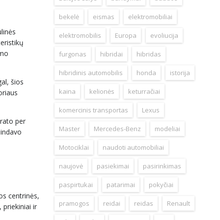
bekelė
eismas
elektromobiliai
ulinės
elektromobilis
Europa
evoliucija
eristikų
imo
furgonas
hibridai
hibridas
hibridinis automobilis
honda
istorija
al, šios
kaina
kelionės
keturračiai
oriaus
komercinis transportas
Lexus
 rato per
Master
Mercedes-Benz
modeliai
nindavo
Motociklai
naudoti automobiliai
naujovė
pasiekimai
pasirinkimas
paspirtukai
patarimai
pokyčiai
os centrinės,
pramogos
reidai
reidas
Renault
priekiniai ir