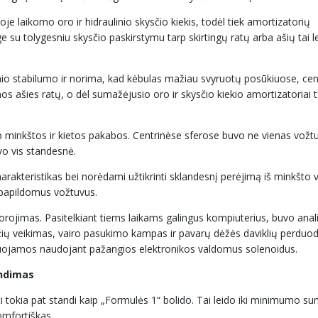
e laikomo oro ir hidraulinio skysčio kiekis, todėl tiek amortizatorių
 su tolygesniu skysčio paskirstymu tarp skirtingų ratų arba ašių tai lei
nio stabilumo ir norima, kad kėbulas mažiau svyruotų posūkiuose, cent
s ašies ratų, o dėl sumažėjusio oro ir skysčio kiekio amortizatoriai
arp minkštos ir kietos pakabos. Centrinėse sferose buvo ne vienas vožtu
o vis standesnė.
charakteristikas bei norėdami užtikrinti sklandesnį perėjimą iš minkšto 
ė papildomus vožtuvus.
rojimas. Pasitelkiant tiems laikams galingus kompiuterius, buvo ana
džių veikimas, vairo pasukimo kampas ir pavarų dėžės daviklių perduo
yvuojamos naudojant pažangios elektronikos valdomus solenoidus.
endimas
pti tokia pat standi kaip „Formulės 1“ bolido. Tai leido iki minimumo su
omfortiškas.