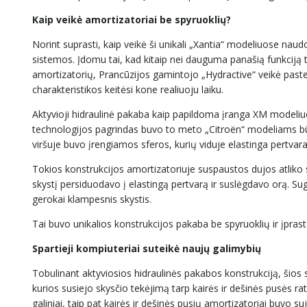
Kaip veikė amortizatoriai be spyruoklių?
Norint suprasti, kaip veikė ši unikali „Xantia“ modeliuose naud
sistemos. Įdomu tai, kad kitaip nei dauguma panašią funkciją 
amortizatorių, Prancūzijos gamintojo „Hydractive“ veikė pasteb
charakteristikos keitėsi kone realiuoju laiku.
Aktyvioji hidraulinė pakaba kaip papildoma įranga XM modeli
technologijos pagrindas buvo to meto „Citroën“ modeliams b
viršuje buvo įrengiamos sferos, kurių viduje elastinga pertvara
Tokios konstrukcijos amortizatoriuje suspaustos dujos atliko s
skystį persiduodavo į elastingą pertvarą ir suslėgdavo orą. Su
gerokai klampesnis skystis.
Tai buvo unikalios konstrukcijos pakaba be spyruoklių ir įprast
Spartieji kompiuteriai suteikė naujų galimybių
Tobulinant aktyviosios hidraulinės pakabos konstrukciją, šios
kurios susiejo skysčio tekėjimą tarp kairės ir dešinės pusės ratų
galiniai, taip pat kairės ir dešinės pusių amortizatoriai buvo s