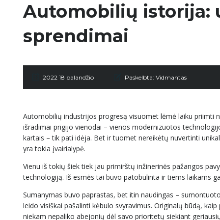
Automobilių istorija:
sprendimai
2022 18 balandžio
Paskelbta:
Vidmantas
Automobilių industrijos progresą visuomet lėmė laiku priimti n
išradimai prigijo vienodai – vienos modernizuotos technologijos 
kartais – tik pati idėja. Bet ir tuomet nereikėtų nuvertinti uni
yra tokia įvairialypė.
Vienu iš tokių šiek tiek jau primirštų inžinerinės pažangos pav
technologiją. Iš esmės tai buvo patobulinta ir tiems laikams g
Sumanymas buvo paprastas, bet itin naudingas – sumontuotos d
leido visiškai pašalinti kėbulo svyravimus. Originalų būdą, k
niekam nepaliko abejonių dėl savo prioritetų siekiant geriausi