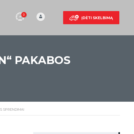
0
ĮDĖTI SKELBIMĄ
ËN“ PAKABOS
OS SPRENDIMAI