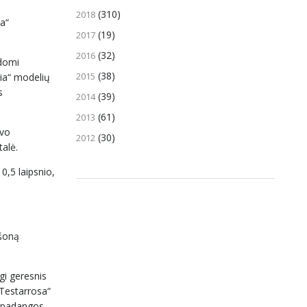
(310)
2018
ia“
(19)
2017
(32)
2016
ldomi
(38)
2015
tia“ modelių
s
(39)
2014
(61)
2013
avo
(30)
2012
alė.
 0,5 laipsnio,
 šoną
gi geresnis
 Testarrosa“
o padangos.