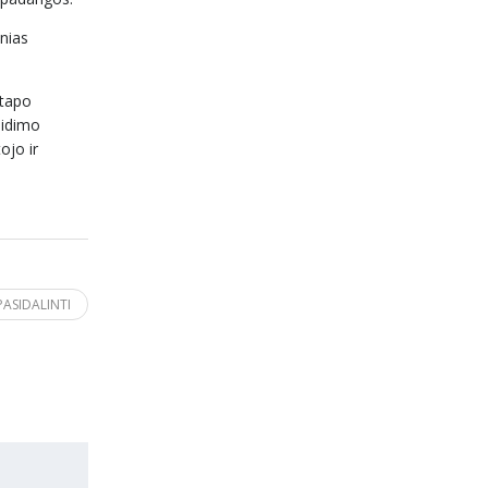
inias
 tapo
eidimo
ojo ir
PASIDALINTI