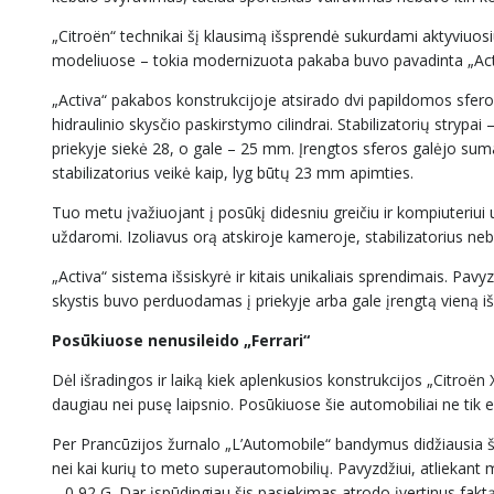
„Citroën“ technikai šį klausimą išsprendė sukurdami aktyviuosi
modeliuose – tokia modernizuota pakaba buvo pavadinta „Act
„Activa“ pakabos konstrukcijoje atsirado dvi papildomos sfero
hidraulinio skysčio paskirstymo cilindrai. Stabilizatorių stryp
priekyje siekė 28, o gale – 25 mm. Įrengtos sferos galėjo su
stabilizatorius veikė kaip, lyg būtų 23 mm apimties.
Tuo metu įvažiuojant į posūkį didesniu greičiu ir kompiuteriui
uždaromi. Izoliavus orą atskiroje kameroje, stabilizatorius 
„Activa“ sistema išsiskyrė ir kitais unikaliais sprendimais. Pavyz
skystis buvo perduodamas į priekyje arba gale įrengtą vieną iš dv
Posūkiuose nenusileido „Ferrari“
Dėl išradingos ir laiką kiek aplenkusios konstrukcijos „Citroën
daugiau nei pusę laipsnio. Posūkiuose šie automobiliai ne tik ef
Per Prancūzijos žurnalo „L’Automobile“ bandymus didžiausia šo
nei kai kurių to meto superautomobilių. Pavyzdžiui, atliekant
– 0,92 G. Dar įspūdingiau šis pasiekimas atrodo įvertinus fa