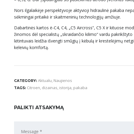
Nors ilgalaikėje perspektyvoje aktyvioji hidraulinė pakaba nepa
sėkmingai pritaikė ir skaitmeninių technologijų amžiuje.
Dabartinės kartos ë-C4, C4, „C5 Aircross“, C5 X ir kituose 
žinomos dėl specialistų „skraidančio kilimo“ vardu pakrikštyto 
lėtintuvais leidžia išvengti smūgių į kėbulą ir krestelėjimų netgi
keleivių komfortą.
Aktualu
,
Naujienos
CATEGORY:
Citroen
,
dizainas
,
istorija
,
pakaba
TAGS:
PALIKTI ATSAKYMĄ