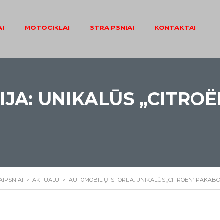
I
MOTOCIKLAI
STRAIPSNIAI
KONTAKTAI
IJA: UNIKALŪS „CITRO
AIPSNIAI
>
AKTUALU
>
AUTOMOBILIŲ ISTORIJA: UNIKALŪS „CITROËN“ PAKAB