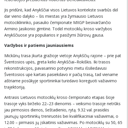
Jis pridūrė, kad Anykščiai visos Lietuvos kontekste svarbūs dėl
dar vieno dalyko – šis miestas yra žymiausio Lietuvos
motociklininko, pasaulio čempionate MXGP besivaržančio
Armino Jasikonio gimtinė. Todėl motociklų kroso varžybos
Anykščiuose yra populiarios ir pasižymi žiūrovų gausa.
Varžybos ir patiems jauniausiems
Mickūnų trasa įkurta gražioje vietoje Anykščių rajone – prie pat
Šventosios upės, greta kelio Anykščiai–Rokiškis. Iki trasos
rekonstrukcijos, pavasarinio potvynio metu išsiliedavusi
Šventosios upė kartais pasiekdavo ir pačią trasą, tad viename
aštriame posūkyje sportininkai turėdavo koreguoti važiavimo
trajektoriją.
Antrasis Lietuvos motociklų kroso čempionato etapas šioje
trasoje vyks birželio 22–23 dienomis – veiksmo trasoje netrūks
jau pirmosios dienos, šeštadienio, rytą. 9.32 val. prasidės
jaunųjų sportininkų treniruotės bei kvalifikaciniai važiavimai, o
12.00 – pirmasis jų įskaitinis važiavimas. Po motociklų su 50, 65