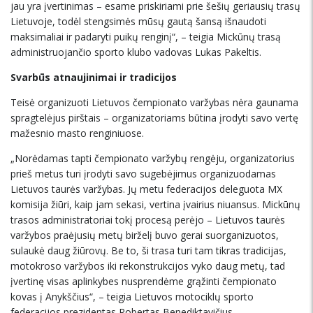
jau yra įvertinimas – esame priskiriami prie šešių geriausių trasų
Lietuvoje, todėl stengsimės mūsų gautą šansą išnaudoti
maksimaliai ir padaryti puikų renginį“, – teigia Mickūnų trasą
administruojančio sporto klubo vadovas Lukas Pakeltis.
Svarbūs atnaujinimai ir tradicijos
Teisė organizuoti Lietuvos čempionato varžybas nėra gaunama
spragtelėjus pirštais – organizatoriams būtina įrodyti savo vertę
mažesnio masto renginiuose.
„Norėdamas tapti čempionato varžybų rengėju, organizatorius
prieš metus turi įrodyti savo sugebėjimus organizuodamas
Lietuvos taurės varžybas. Jų metu federacijos deleguota MX
komisija žiūri, kaip jam sekasi, vertina įvairius niuansus. Mickūnų
trasos administratoriai tokį procesą perėjo – Lietuvos taurės
varžybos praėjusių metų birželį buvo gerai suorganizuotos,
sulaukė daug žiūrovų. Be to, ši trasa turi tam tikras tradicijas,
motokroso varžybos iki rekonstrukcijos vyko daug metų, tad
įvertinę visas aplinkybes nusprendėme grąžinti čempionato
kovas į Anykščius“, – teigia Lietuvos motociklų sporto
federacijos prezidentas Robertas Benediktavičius.