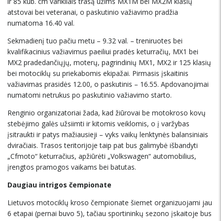
ir 85 kub. cm varikliais trasą užims MX1M bei MX2M klasių
atstovai bei veteranai, o paskutinio važiavimo pradžia
numatoma 16.40 val.
Sekmadienį tuo pačiu metu – 9.32 val. – treniruotes bei
kvalifikacinius važiavimus paeiliui pradės keturračių, MX1 bei
MX2 pradedančiųjų, moterų, pagrindinių MX1, MX2 ir 125 klasių
bei motociklų su priekabomis ekipažai. Pirmasis įskaitinis
važiavimas prasidės 12.00, o paskutinis – 16.55. Apdovanojimai
numatomi netrukus po paskutinio važiavimo starto.
Renginio organizatoriai žada, kad žiūrovai be motokroso kovų
stebėjimo galės užsiimti ir kitomis veiklomis, o į varžybas
įsitraukti ir patys mažiausieji – vyks vaikų lenktynės balansiniais
dviračiais. Trasos teritorijoje taip pat bus galimybė išbandyti
„Cfmoto“ keturračius, apžiūrėti „Volkswagen“ automobilius,
įrengtos pramogos vaikams bei batutas.
Daugiau intrigos čempionate
Lietuvos motociklų kroso čempionate šiemet organizuojami jau
6 etapai (pernai buvo 5), tačiau sportininkų sezono įskaitoje bus