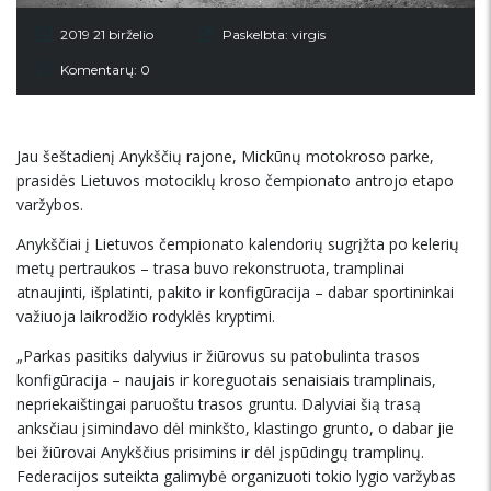
2019 21 birželio
Paskelbta:
virgis
Komentarų: 0
Jau šeštadienį Anykščių rajone, Mickūnų motokroso parke,
prasidės Lietuvos motociklų kroso čempionato antrojo etapo
varžybos.
Anykščiai į Lietuvos čempionato kalendorių sugrįžta po kelerių
metų pertraukos – trasa buvo rekonstruota, tramplinai
atnaujinti, išplatinti, pakito ir konfigūracija – dabar sportininkai
važiuoja laikrodžio rodyklės kryptimi.
„Parkas pasitiks dalyvius ir žiūrovus su patobulinta trasos
konfigūracija – naujais ir koreguotais senaisiais tramplinais,
nepriekaištingai paruoštu trasos gruntu. Dalyviai šią trasą
anksčiau įsimindavo dėl minkšto, klastingo grunto, o dabar jie
bei žiūrovai Anykščius prisimins ir dėl įspūdingų tramplinų.
Federacijos suteikta galimybė organizuoti tokio lygio varžybas