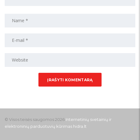
© Visos teisės saugomos 2026
Internetinių svetainių ir
elektroninių parduotuvių kūrimas
hidra.lt