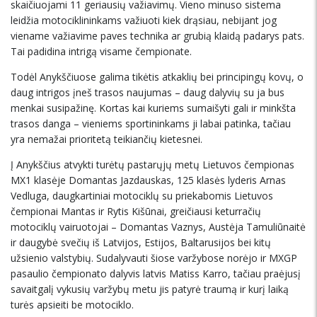
skaičiuojami 11 geriausių važiavimų. Vieno minuso sistema
leidžia motociklininkams važiuoti kiek drąsiau, nebijant jog
viename važiavime paves technika ar grubią klaidą padarys pats.
Tai padidina intrigą visame čempionate.
Todėl Anykščiuose galima tikėtis atkaklių bei principingų kovų, o
daug intrigos įneš trasos naujumas – daug dalyvių su ja bus
menkai susipažinę. Kortas kai kuriems sumaišyti gali ir minkšta
trasos danga – vieniems sportininkams ji labai patinka, tačiau
yra nemažai prioritetą teikiančių kietesnei.
Į Anykščius atvykti turėtų pastarųjų metų Lietuvos čempionas
MX1 klasėje Domantas Jazdauskas, 125 klasės lyderis Arnas
Vedluga, daugkartiniai motociklų su priekabomis Lietuvos
čempionai Mantas ir Rytis Kišūnai, greičiausi keturračių
motociklų vairuotojai – Domantas Vaznys, Austėja Tamuliūnaitė
ir daugybė svečių iš Latvijos, Estijos, Baltarusijos bei kitų
užsienio valstybių. Sudalyvauti šiose varžybose norėjo ir MXGP
pasaulio čempionato dalyvis latvis Matiss Karro, tačiau praėjusį
savaitgalį vykusių varžybų metu jis patyrė traumą ir kurį laiką
turės apsieiti be motociklo.