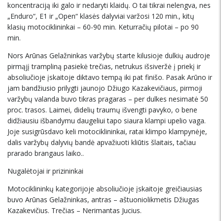
koncentraciją iki galo ir nedaryti klaidų. O tai tikrai nelengva, nes
„Enduro“, E1 ir „Open“ klasės dalyviai varžosi 120 min., kitų
klasių motociklininkai – 60-90 min. Keturračių pilotai – po 90
min.
Nors Arūnas Gelažninkas varžybų starte kilusioje dulkių audroje
pirmąjį trampliną pasiekė trečias, netrukus išsiveržė į priekį ir
absoliučioje įskaitoje diktavo tempą iki pat finišo. Pasak Arūno ir
jam bandžiusio prilygti jaunojo Džiugo Kazakevičiaus, pirmoji
varžybų valanda buvo tikras pragaras – per dulkes nesimatė 50
proc. trasos. Laimei, didelių traumų išvengti pavyko, o bene
didžiausiu išbandymu daugeliui tapo siaura klampi upelio vaga.
Joje susigrūsdavo keli motociklininkai, ratai klimpo klampynėje,
dalis varžybų dalyvių bandė apvažiuoti kliūtis šlaitais, tačiau
prarado brangaus laiko..
Nugalėtojai ir prizininkai
Motociklininkų kategorijoje absoliučioje įskaitoje greičiausias
buvo Arūnas Gelažninkas, antras – aštuoniolikmetis Džiugas
Kazakevičius. Trečias – Nerimantas Jucius.