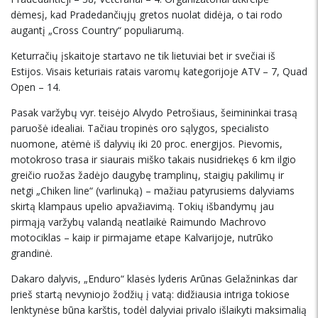
dėmesį, kad Pradedančiųjų gretos nuolat didėja, o tai rodo
augantį „Cross Country“ populiarumą.
Keturračių įskaitoje startavo ne tik lietuviai bet ir svečiai iš
Estijos. Visais keturiais ratais varomų kategorijoje ATV – 7, Quad
Open – 14.
Pasak varžybų vyr. teisėjo Alvydo Petrošiaus, šeimininkai trasą
paruošė idealiai. Tačiau tropinės oro sąlygos, specialisto
nuomone, atėmė iš dalyvių iki 20 proc. energijos. Pievomis,
motokroso trasa ir siaurais miško takais nusidriekęs 6 km ilgio
greičio ruožas žadėjo daugybę tramplinų, staigių pakilimų ir
netgi „Chiken line“ (varlinuką) – mažiau patyrusiems dalyviams
skirtą klampaus upelio apvažiavimą. Tokių išbandymų jau
pirmąją varžybų valandą neatlaikė Raimundo Machrovo
motociklas – kaip ir pirmajame etape Kalvarijoje, nutrūko
grandinė.
Dakaro dalyvis, „Enduro“ klasės lyderis Arūnas Gelažninkas dar
prieš startą nevyniojo žodžių į vatą: didžiausia intriga tokiose
lenktynėse būna karštis, todėl dalyviai privalo išlaikyti maksimalią