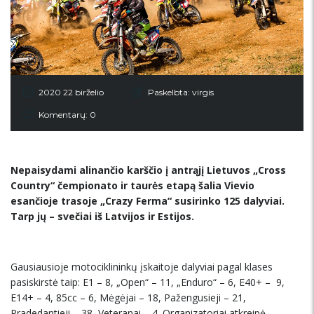
2020 22 birželio
Paskelbta:
virgis
Komentarų: 0
Nepaisydami alinančio karščio į antrąjį Lietuvos „Cross
Country“ čempionato ir taurės etapą šalia Vievio
esančioje trasoje „Crazy Ferma“ susirinko 125 dalyviai.
Tarp jų – svečiai iš Latvijos ir Estijos.
Gausiausioje motociklininkų įskaitoje dalyviai pagal klases
pasiskirstė taip: E1 – 8, „Open“ – 11, „Enduro“ – 6, E40+ – 9,
E14+ – 4, 85cc – 6, Mėgėjai – 18, Pažengusieji – 21,
Pradedantieji – 38, Veteranai – 4. Organizatoriai atkreipė