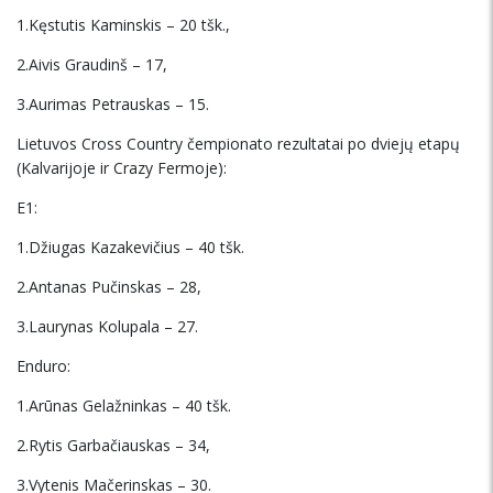
1.Kęstutis Kaminskis – 20 tšk.,
2.Aivis Graudinš – 17,
3.Aurimas Petrauskas – 15.
Lietuvos Cross Country čempionato rezultatai po dviejų etapų
(Kalvarijoje ir Crazy Fermoje):
E1:
1.Džiugas Kazakevičius – 40 tšk.
2.Antanas Pučinskas – 28,
3.Laurynas Kolupala – 27.
Enduro:
1.Arūnas Gelažninkas – 40 tšk.
2.Rytis Garbačiauskas – 34,
3.Vytenis Mačerinskas – 30.