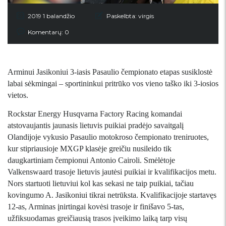
2019 1 balandžio
Paskelbta:
virgis
Komentarų: 0
Arminui Jasikoniui 3-iasis Pasaulio čempionato etapas susiklostė
labai sėkmingai – sportininkui pritrūko vos vieno taško iki 3-iosios
vietos.
Rockstar Energy Husqvarna Factory Racing komandai
atstovaujantis jaunasis lietuvis puikiai pradėjo savaitgalį
Olandijoje vykusio Pasaulio motokroso čempionato treniruotes,
kur stipriausioje MXGP klasėje greičiu nusileido tik
daugkartiniam čempionui Antonio Cairoli. Smėlėtoje
Valkenswaard trasoje lietuvis jautėsi puikiai ir kvalifikacijos metu.
Nors startuoti lietuviui kol kas sekasi ne taip puikiai, tačiau
kovingumo A. Jasikoniui tikrai netrūksta. Kvalifikacijoje startavęs
12-as, Arminas įnirtingai kovėsi trasoje ir finišavo 5-tas,
užfiksuodamas greičiausią trasos įveikimo laiką tarp visų