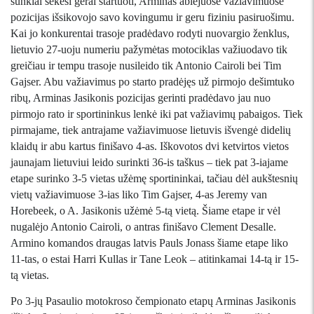
sunkiai sekėsi gerai startuoti, Arminas abiejuose važiavimuose
pozicijas išsikovojo savo kovingumu ir geru fiziniu pasiruošimu.
Kai jo konkurentai trasoje pradėdavo rodyti nuovargio ženklus,
lietuvio 27-uoju numeriu pažymėtas motociklas važiuodavo tik
greičiau ir tempu trasoje nusileido tik Antonio Cairoli bei Tim
Gajser. Abu važiavimus po starto pradėjęs už pirmojo dešimtuko
ribų, Arminas Jasikonis pozicijas gerinti pradėdavo jau nuo
pirmojo rato ir sportininkus lenkė iki pat važiavimų pabaigos. Tiek
pirmajame, tiek antrajame važiavimuose lietuvis išvengė didelių
klaidų ir abu kartus finišavo 4-as. Iškovotos dvi ketvirtos vietos
jaunajam lietuviui leido surinkti 36-is taškus – tiek pat 3-iajame
etape surinko 3-5 vietas užėmę sportininkai, tačiau dėl aukštesnių
vietų važiavimuose 3-ias liko Tim Gajser, 4-as Jeremy van
Horebeek, o A. Jasikonis užėmė 5-tą vietą. Šiame etape ir vėl
nugalėjo Antonio Cairoli, o antras finišavo Clement Desalle.
Armino komandos draugas latvis Pauls Jonass šiame etape liko
11-tas, o estai Harri Kullas ir Tane Leok – atitinkamai 14-
tą ir
15-
tą vietas.
Po 3-jų Pasaulio motokroso čempionato etapų Arminas Jasikonis