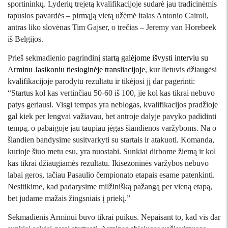
sportininkų. Lyderių trejetą kvalifikacijoje sudarė jau tradicinėmis
tapusios pavardės – pirmąją vietą užėmė italas Antonio Cairoli,
antras liko slovėnas Tim Gajser, o trečias – Jeremy van Horebeek
iš Belgijos.
Prieš sekmadienio pagrindinį
startą galėjome išvysti interviu su
Arminu Jasikoniu tiesioginėje transliacijoje
, kur lietuvis džiaugėsi
kvalifikacijoje parodytu rezultatu ir tikėjosi jį dar pagerinti:
“Startus kol kas vertinčiau 50-60 iš 100, jie kol kas tikrai nebuvo
patys geriausi. Visgi tempas yra neblogas, kvalifikacijos pradžioje
gal kiek per lengvai važiavau, bet antroje dalyje pavyko padidinti
tempą, o pabaigoje jau taupiau jėgas šiandienos varžyboms. Na o
šiandien bandysime susitvarkyti su startais ir atakuoti. Komanda,
kurioje šiuo metu esu, yra nuostabi. Sunkiai dirbome žiemą ir kol
kas tikrai džiaugiamės rezultatu. Ikisezoninės varžybos nebuvo
labai geros, tačiau Pasaulio čempionato etapais esame patenkinti.
Nesitikime, kad padarysime milžinišką pažangą per vieną etapą,
bet judame mažais žingsniais į priekį.”
Sekmadienis Arminui buvo tikrai puikus. Nepaisant to, kad vis dar