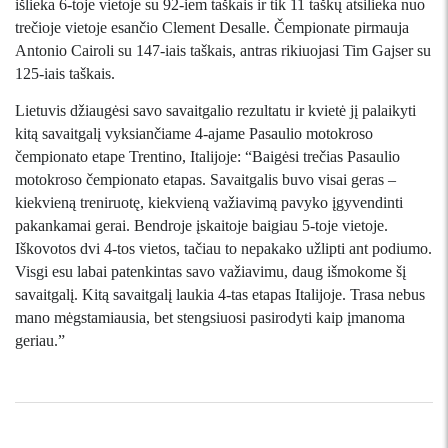
išlieka 6-toje vietoje su 92-iem taškais ir tik 11 taškų atsilieka nuo
trečioje vietoje esančio Clement Desalle. Čempionate pirmauja
Antonio Cairoli su 147-iais taškais, antras rikiuojasi Tim Gajser su
125-iais taškais.
Lietuvis džiaugėsi savo savaitgalio rezultatu ir kvietė jį palaikyti
kitą savaitgalį vyksiančiame 4-ajame Pasaulio motokroso
čempionato etape Trentino, Italijoje: “Baigėsi trečias Pasaulio
motokroso čempionato etapas. Savaitgalis buvo visai geras –
kiekvieną treniruotę, kiekvieną važiavimą pavyko įgyvendinti
pakankamai gerai. Bendroje įskaitoje baigiau 5-toje vietoje.
Iškovotos dvi 4-tos vietos, tačiau to nepakako užlipti ant podiumo.
Visgi esu labai patenkintas savo važiavimu, daug išmokome šį
savaitgalį. Kitą savaitgalį laukia 4-tas etapas Italijoje. Trasa nebus
mano mėgstamiausia, bet stengsiuosi pasirodyti kaip įmanoma
geriau.”