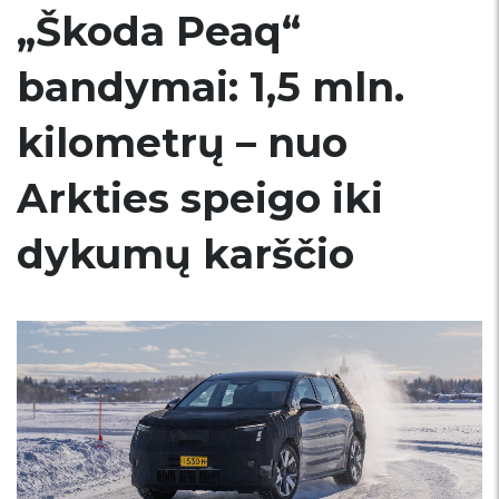
„Škoda Peaq“
bandymai: 1,5 mln.
kilometrų – nuo
Arkties speigo iki
dykumų karščio