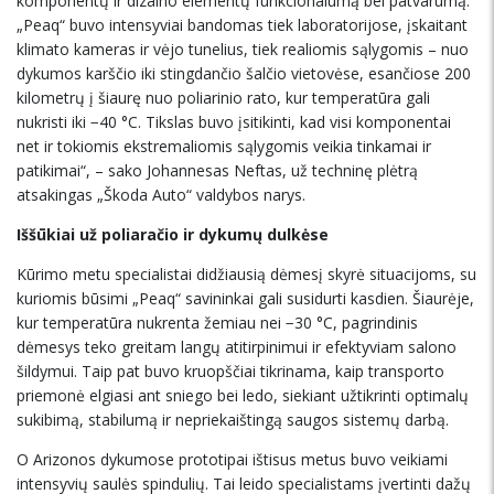
komponentų ir dizaino elementų funkcionalumą bei patvarumą.
„Peaq“ buvo intensyviai bandomas tiek laboratorijose, įskaitant
klimato kameras ir vėjo tunelius, tiek realiomis sąlygomis – nuo
dykumos karščio iki stingdančio šalčio vietovėse, esančiose 200
kilometrų į šiaurę nuo poliarinio rato, kur temperatūra gali
nukristi iki −40 °C. Tikslas buvo įsitikinti, kad visi komponentai
net ir tokiomis ekstremaliomis sąlygomis veikia tinkamai ir
patikimai“, – sako Johannesas Neftas, už techninę plėtrą
atsakingas „Škoda Auto“ valdybos narys.
Iššūkiai už poliaračio ir dykumų dulkėse
Kūrimo metu specialistai didžiausią dėmesį skyrė situacijoms, su
kuriomis būsimi „Peaq“ savininkai gali susidurti kasdien. Šiaurėje,
kur temperatūra nukrenta žemiau nei −30 °C, pagrindinis
dėmesys teko greitam langų atitirpinimui ir efektyviam salono
šildymui. Taip pat buvo kruopščiai tikrinama, kaip transporto
priemonė elgiasi ant sniego bei ledo, siekiant užtikrinti optimalų
sukibimą, stabilumą ir nepriekaištingą saugos sistemų darbą.
O Arizonos dykumose prototipai ištisus metus buvo veikiami
intensyvių saulės spindulių. Tai leido specialistams įvertinti dažų