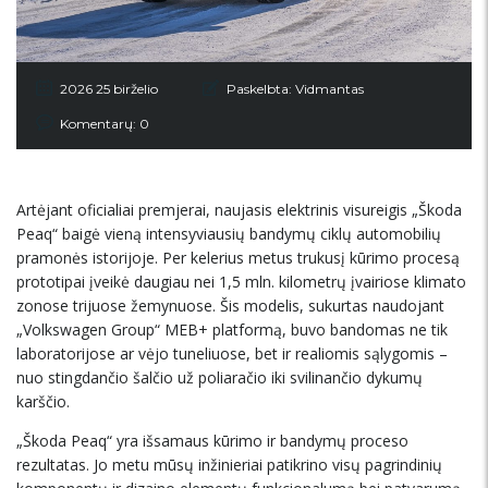
2026 25 birželio
Paskelbta:
Vidmantas
Komentarų: 0
Artėjant oficialiai premjerai, naujasis elektrinis visureigis „Škoda
Peaq“ baigė vieną intensyviausių bandymų ciklų automobilių
pramonės istorijoje. Per kelerius metus trukusį kūrimo procesą
prototipai įveikė daugiau nei 1,5 mln. kilometrų įvairiose klimato
zonose trijuose žemynuose. Šis modelis, sukurtas naudojant
„Volkswagen Group“ MEB+ platformą, buvo bandomas ne tik
laboratorijose ar vėjo tuneliuose, bet ir realiomis sąlygomis –
nuo stingdančio šalčio už poliaračio iki svilinančio dykumų
karščio.
„Škoda Peaq“ yra išsamaus kūrimo ir bandymų proceso
rezultatas. Jo metu mūsų inžinieriai patikrino visų pagrindinių