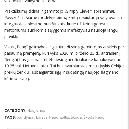
važiuoklės valdymo sistema.
Praktiškumą didina ir gamintojo „Simply Clever“ sprendimai.
Pavyzdžiui, šiame modelyje pirmą kartą debiutuoja valytuvai su
integruotais plovimo purkštukais, kurie užtikrina geresnį
matomumą sunkiomis sąlygomis ir efektyviau naudoja langų
ploviklį.
Visas „Peaq“ galimybes ir galutinį dizainą gamintojas atskleis per
pasaulinę premjerą, kuri vyks 2026 m. birželio 23 d., antradienį.
Renginį bus galima stebėti tiesiogiai oficialiuose kanaluose nuo
19.25 val. Lietuvos laiku. Tai bus svarbiausias metų įvykis Čekijos
prekių ženklui, užbaigiantis ilgą ir sudėtingą naujojo flagmano
kūrimo etapą.
Naujienos
CATEGORY:
bandymai
,
karštis
,
Peaq
,
šaltis
,
Škoda
,
Škoda Peaq
TAGS: