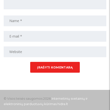
© Visos teisės saugomos 2026
Internetinių svetainių ir
elektroninių parduotuvių kūrimas
hidra.lt