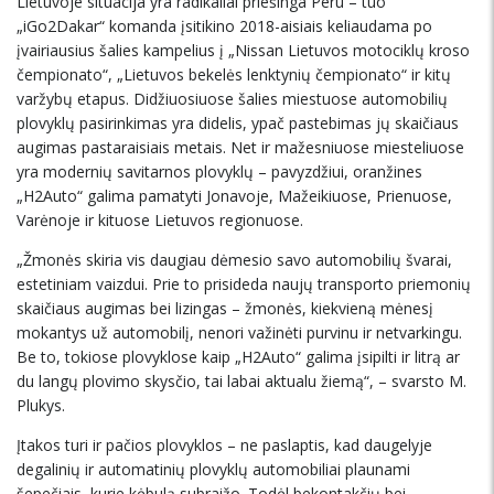
Lietuvoje situacija yra radikaliai priešinga Peru – tuo
„iGo2Dakar“ komanda įsitikino 2018-aisiais keliaudama po
įvairiausius šalies kampelius į „Nissan Lietuvos motociklų kroso
čempionato“, „Lietuvos bekelės lenktynių čempionato“ ir kitų
varžybų etapus. Didžiuosiuose šalies miestuose automobilių
plovyklų pasirinkimas yra didelis, ypač pastebimas jų skaičiaus
augimas pastaraisiais metais. Net ir mažesniuose miesteliuose
yra modernių savitarnos plovyklų – pavyzdžiui, oranžines
„H2Auto“ galima pamatyti Jonavoje, Mažeikiuose, Prienuose,
Varėnoje ir kituose Lietuvos regionuose.
„Žmonės skiria vis daugiau dėmesio savo automobilių švarai,
estetiniam vaizdui. Prie to prisideda naujų transporto priemonių
skaičiaus augimas bei lizingas – žmonės, kiekvieną mėnesį
mokantys už automobilį, nenori važinėti purvinu ir netvarkingu.
Be to, tokiose plovyklose kaip „H2Auto“ galima įsipilti ir litrą ar
du langų plovimo skysčio, tai labai aktualu žiemą“, – svarsto M.
Plukys.
Įtakos turi ir pačios plovyklos – ne paslaptis, kad daugelyje
degalinių ir automatinių plovyklų automobiliai plaunami
šepečiais, kurie kėbulą subraižo. Todėl bekontakčių bei