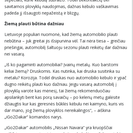
savitarnos plovyklų naudojimas, dažnas kėbulo vaškavimas
padeda jį išsaugoti nepažeistą ir blizgų.
Žiemą plauti būtina dažniau
Lietuvoje populiari nuomonė, kad žiemą automobilio plauti
nebūtina – juk greitai jis išsipurvina vėl. Tai nėra tiesa – greičiau
priešingai, automobilį šaltuoju sezonu plauti reikėtų dar dažniau
nei vasarą.
„Iš ko pagaminti automobiliai? Įvairių metalų. Kuo barstomi
keliai žiemą? Druskomis. Kas nutinka, kai druska susitinka su
metalu? Korozija. Todėl druskas nuo automobilio kėbulo ir ypač
dugno reikėtų plauti kuo dažniau. Jeigu vasarą automobilį į
plovyklą varote kas mėnesį, tai žiemą rekomenduočiau
apsilankyti bent kas porą savaičių – po kelerių metų galėsite
džiaugtis kur kas geresnės būklės kėbulu nei kaimyno, kuris vis
dar mano, jog žiemą plovyklos nereikalingos“, – aiškina
„iGo2Dakar“ komandos narys.
„iGo2Dakar“ automobilis „Nissan Navara“ yra kruopščiai