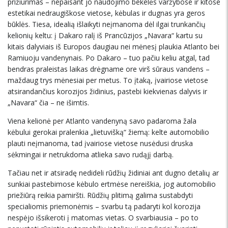
prižiūrimas – nepaisant jo naudojimo bekelės varžybose ir kitose
estetikai nedraugiškose vietose, kėbulas ir dugnas yra geros
būklės. Tiesa, idealią išlaikyti neįmanoma dėl ilgai trunkančių
kelionių keltu: į Dakaro ralį iš Prancūzijos „Navara“ kartu su
kitais dalyviais iš Europos daugiau nei mėnesį plaukia Atlanto bei
Ramiuoju vandenynais. Po Dakaro – tuo pačiu keliu atgal, tad
bendras praleistas laikas drėgname ore virš sūraus vandens –
maždaug trys mėnesiai per metus. To įtaką, įvairiose vietose
atsirandančius korozijos židinius, pastebi kiekvienas dalyvis ir
„Navara“ čia – ne išimtis.
Viena kelionė per Atlanto vandenyną savo padaroma žala
kėbului gerokai pralenkia „lietuvišką“ žiemą: kelte automobilio
plauti neįmanoma, tad įvairiose vietose nusėdusi druska
sėkmingai ir netrukdoma atlieka savo rudąjį darbą.
Tačiau net ir atsiradę nedideli rūdžių židiniai ant dugno detalių ar
sunkiai pastebimose kėbulo ertmėse nereiškia, jog automobilio
priežiūrą reikia pamiršti. Rūdžių plitimą galima sustabdyti
specialiomis priemonėmis – svarbu tą padaryti kol korozija
nespėjo išsikeroti į matomas vietas. O svarbiausia – po to