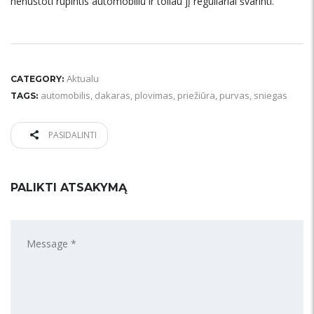
nenustoti rūpintis automobiliu ir toliau jį reguliariai švarinti.
Aktualu
CATEGORY:
automobilis
,
dakaras
,
plovimas
,
priežiūra
,
purvas
,
sniegas
TAGS:
PASIDALINTI
PALIKTI ATSAKYMĄ