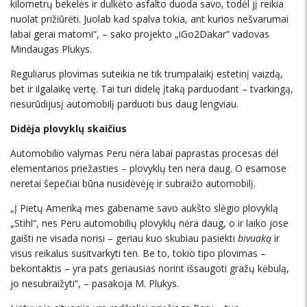
kilometrų bekelės ir dulkėto asfalto duoda savo, todėl jį reikia
nuolat prižiūrėti. Juolab kad spalva tokia, ant kurios nešvarumai
labai gerai matomi“, – sako projekto „iGo2Dakar“ vadovas
Mindaugas Plukys.
Reguliarus plovimas suteikia ne tik trumpalaikį estetinį vaizdą,
bet ir ilgalaikę vertę. Tai turi didelę įtaką parduodant – tvarkingą,
nesurūdijusį automobilį parduoti bus daug lengviau.
Didėja plovyklų skaičius
Automobilio valymas Peru nėra labai paprastas procesas dėl
elementarios priežasties – plovyklų ten nėra daug. O esamose
neretai šepečiai būna nusidėvėję ir subraižo automobilį.
„Į Pietų Ameriką mes gabename savo aukšto slėgio plovyklą
„Stihl“, nes Peru automobilių plovyklų nėra daug, o ir laiko jose
gaišti ne visada norisi – geriau kuo skubiau pasiekti
bivuaką
ir
visus reikalus susitvarkyti ten. Be to, tokio tipo plovimas –
bekontaktis – yra pats geriausias norint išsaugoti gražų kėbulą,
jo nesubraižyti“, – pasakoja M. Plukys.