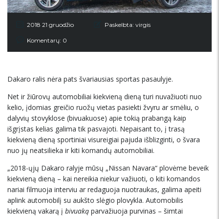
2018 21 gruodžio
Paskelbta:
virgis
Komentarų: 0
Dakaro ralis nėra pats švariausias sportas pasaulyje.
Net ir žiūrovų automobiliai kiekvieną dieną turi nuvažiuoti nuo
kelio, įdomias greičio ruožų vietas pasiekti žvyru ar smėliu, o
dalyvių stovyklose (bivuakuose) apie tokią prabangą kaip
išgrįstas kelias galima tik pasvajoti. Nepaisant to, į trasą
kiekvieną dieną sportiniai visureigiai pajuda išblizginti, o švara
nuo jų neatsilieka ir kiti komandų automobiliai.
„2018-ųjų Dakaro ralyje mūsų „Nissan Navara“ plovėme beveik
kiekvieną dieną – kai nereikia niekur važiuoti, o kiti komandos
nariai filmuoja interviu ar redaguoja nuotraukas, galima apeiti
aplink automobilį su aukšto slėgio plovykla. Automobilis
kiekvieną vakarą į
bivuaką
parvažiuoja purvinas – šimtai