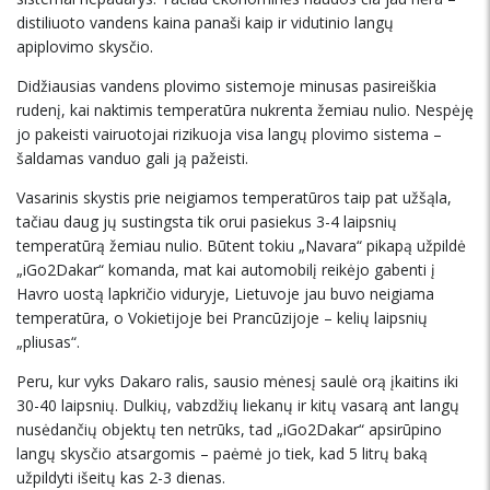
distiliuoto vandens kaina panaši kaip ir vidutinio langų
apiplovimo skysčio.
Didžiausias vandens plovimo sistemoje minusas pasireiškia
rudenį, kai naktimis temperatūra nukrenta žemiau nulio. Nespėję
jo pakeisti vairuotojai rizikuoja visa langų plovimo sistema –
šaldamas vanduo gali ją pažeisti.
Vasarinis skystis prie neigiamos temperatūros taip pat užšąla,
tačiau daug jų sustingsta tik orui pasiekus 3-4 laipsnių
temperatūrą žemiau nulio. Būtent tokiu „Navara“ pikapą užpildė
„iGo2Dakar“ komanda, mat kai automobilį reikėjo gabenti į
Havro uostą lapkričio viduryje, Lietuvoje jau buvo neigiama
temperatūra, o Vokietijoje bei Prancūzijoje – kelių laipsnių
„pliusas“.
Peru, kur vyks Dakaro ralis, sausio mėnesį saulė orą įkaitins iki
30-40 laipsnių. Dulkių, vabzdžių liekanų ir kitų vasarą ant langų
nusėdančių objektų ten netrūks, tad „iGo2Dakar“ apsirūpino
langų skysčio atsargomis – paėmė jo tiek, kad 5 litrų baką
užpildyti išeitų kas 2-3 dienas.