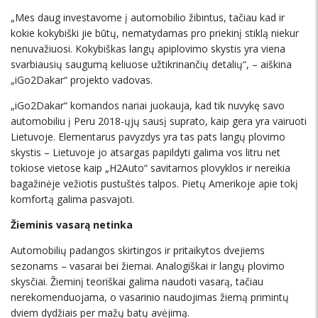
„Mes daug investavome į automobilio žibintus, tačiau kad ir
kokie kokybiški jie būtų, nematydamas pro priekinį stiklą niekur
nenuvažiuosi. Kokybiškas langų apiplovimo skystis yra viena
svarbiausių saugumą keliuose užtikrinančių detalių“, – aiškina
„iGo2Dakar“ projekto vadovas.
„iGo2Dakar“ komandos nariai juokauja, kad tik nuvykę savo
automobiliu į Peru 2018-ųjų sausį suprato, kaip gera yra vairuoti
Lietuvoje. Elementarus pavyzdys yra tas pats langų plovimo
skystis – Lietuvoje jo atsargas papildyti galima vos litru net
tokiose vietose kaip „H2Auto“ savitarnos plovyklos ir nereikia
bagažinėje vežiotis pustuštės talpos. Pietų Amerikoje apie tokį
komfortą galima pasvajoti.
Žieminis vasarą netinka
Automobilių padangos skirtingos ir pritaikytos dvejiems
sezonams – vasarai bei žiemai. Analogiškai ir langų plovimo
skysčiai. Žieminį teoriškai galima naudoti vasarą, tačiau
nerekomenduojama, o vasarinio naudojimas žiemą primintų
dviem dydžiais per mažų batų avėjimą.