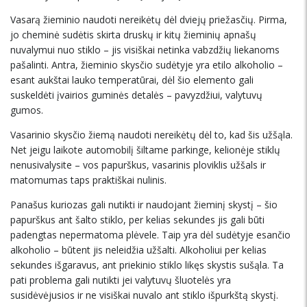
Vasarą žieminio naudoti nereikėtų dėl dviejų priežasčių. Pirma,
jo cheminė sudėtis skirta druskų ir kitų žieminių apnašų
nuvalymui nuo stiklo – jis visiškai netinka vabzdžių liekanoms
pašalinti. Antra, žieminio skysčio sudėtyje yra etilo alkoholio –
esant aukštai lauko temperatūrai, dėl šio elemento gali
suskeldėti įvairios guminės detalės – pavyzdžiui, valytuvų
gumos.
Vasarinio skysčio žiemą naudoti nereikėtų dėl to, kad šis užšąla.
Net jeigu laikote automobilį šiltame parkinge, kelionėje stiklų
nenusivalysite – vos papurškus, vasarinis ploviklis užšals ir
matomumas taps praktiškai nulinis.
Panašus kuriozas gali nutikti ir naudojant žieminį skystį – šio
papurškus ant šalto stiklo, per kelias sekundes jis gali būti
padengtas nepermatoma plėvele. Taip yra dėl sudėtyje esančio
alkoholio – būtent jis neleidžia užšalti. Alkoholiui per kelias
sekundes išgaravus, ant priekinio stiklo likęs skystis sušąla. Ta
pati problema gali nutikti jei valytuvų šluotelės yra
susidėvėjusios ir ne visiškai nuvalo ant stiklo išpurkštą skystį.