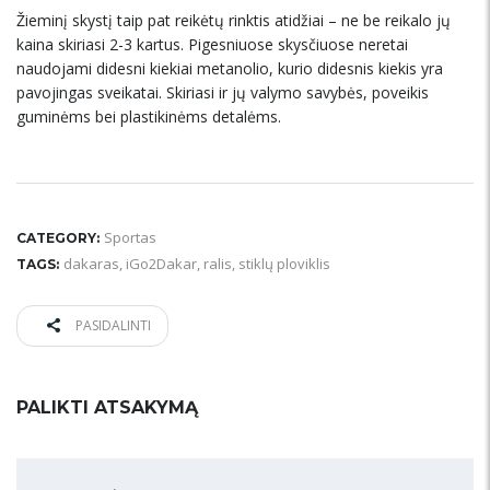
Žieminį skystį taip pat reikėtų rinktis atidžiai – ne be reikalo jų
kaina skiriasi 2-3 kartus. Pigesniuose skysčiuose neretai
naudojami didesni kiekiai metanolio, kurio didesnis kiekis yra
pavojingas sveikatai. Skiriasi ir jų valymo savybės, poveikis
guminėms bei plastikinėms detalėms.
Sportas
CATEGORY:
dakaras
,
iGo2Dakar
,
ralis
,
stiklų ploviklis
TAGS:
PASIDALINTI
PALIKTI ATSAKYMĄ