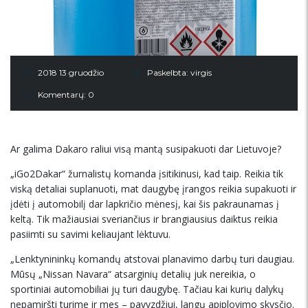
2018 13 gruodžio
Paskelbta:
virgis
Komentarų: 0
Ar galima Dakaro raliui visą mantą susipakuoti dar Lietuvoje?
„iGo2Dakar“ žurnalistų komanda įsitikinusi, kad taip. Reikia tik
viską detaliai suplanuoti, mat daugybę įrangos reikia supakuoti ir
įdėti į automobilį dar lapkričio mėnesį, kai šis pakraunamas į
keltą. Tik mažiausiai sveriančius ir brangiausius daiktus reikia
pasiimti su savimi keliaujant lėktuvu.
„Lenktynininkų komandų atstovai planavimo darbų turi daugiau.
Mūsų „Nissan Navara“ atsarginių detalių juk nereikia, o
sportiniai automobiliai jų turi daugybę. Tačiau kai kurių dalykų
nepamiršti turime ir mes – pavyzdžiui, langų apiplovimo skysčio.