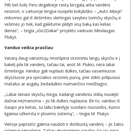
Pilti bet kokį Peru degalinėje rastą birzgalą arba vandenį
nesinori, o Lietuvoje lengva nusipirki kokybiško – „Auto Aibėje“
rinkomės gal iš dešimties skirtingas savybes turinčių skysčių ir
vešimės jo tiek, kad galėtume pildyti visą baką kas kelias
dienas“, – teigia „iGo2Dakar“ projekto vadovas Mindaugas
Plukys.
Vanduo veikia prasčiau
Vasarą daug vairuotojų nesirūpina sezoniniu langų skysčiu ir į
bakelį pila tik vandenį, tačiau tai, anot M. Plukio, nėra labai
išmintinga. Vanduo gali nuplauti dulkes, tačiau vasariniuose
skysčiuose yra specialios sezoninį purvą, prie stiklo prilipusius
mašalus ar augalų žiedadulkes nuimančios medžiagos.
„Labai skiriasi skysčių išeiga, kadangi vandeniu stiklą nuvalyti
dažnai neįmanoma – jis tik dulkes nuplauna. Be to, vanduo iš
čiaupo yra kietas, su laiku bakelyje susidaro nuosėdos, kurios
ilgainiui užkemša ir plovimo sistemą“, – teigia M. Plukys.
Vietoje paprasto galima naudoti ir distiliuotą vandenį – jis žalos
sistemai nepadarys. Tačiau ekonominės naudos čia jau nėra –