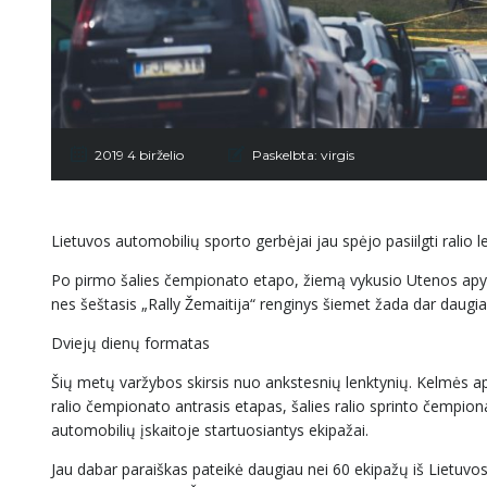
2019 4 birželio
Paskelbta:
virgis
Lietuvos automobilių sporto gerbėjai jau spėjo pasiilgti ralio l
Po pirmo šalies čempionato etapo, žiemą vykusio Utenos apylinkės
nes šeštasis „Rally Žemaitija“ renginys šiemet žada dar daugia
Dviejų dienų formatas
Šių metų varžybos skirsis nuo ankstesnių lenktynių. Kelmės apy
ralio čempionato antrasis etapas, šalies ralio sprinto čempionat
automobilių įskaitoje startuosiantys ekipažai.
Jau dabar paraiškas pateikė daugiau nei 60 ekipažų iš Lietuvos, 