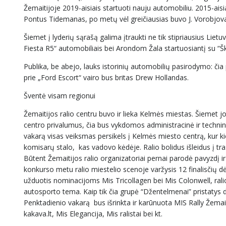
Žemaitijoje 2019-aisiais startuoti nauju automobiliu. 2015-ais
Pontus Tidemanas, po metų vėl greičiausias buvo J. Vorobjovas
Šiemet į lyderių sąrašą galima įtraukti ne tik stipriausius Lie
Fiesta R5“ automobiliais bei Arondom Žala startuosiantį su “Š
Publika, be abejo, lauks istorinių automobilių pasirodymo: čia
prie „Ford Escort“ vairo bus britas Drew Hollandas.
Šventė visam regionui
Žemaitijos ralio centru buvo ir lieka Kelmės miestas. Šiemet jo 
centro privalumus, čia bus vykdomos administracinė ir techninė 
vakarą visas veiksmas persikels į Kelmės miesto centrą, kur k
komisarų stalo, kas vadovo kėdėje. Ralio bolidus išleidus į tra
Būtent Žemaitijos ralio organizatoriai pernai parodė pavyzdį ir 
konkurso metu ralio miestelio scenoje varžysis 12 finalisčių d
užduotis nominacijoms Mis Tricollagen bei Mis Colonwell, rali
autosporto tema. Kaip tik čia grupė “Džentelmenai” pristatys d
Penktadienio vakarą bus išrinkta ir karūnuota MIS Rally Žemait
kakava.lt, Mis Elegancija, Mis ralistai bei kt.