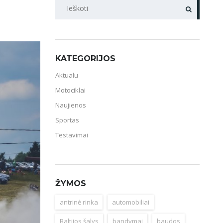
PAIEŠKA
KATEGORIJOS
Aktualu
Motociklai
Naujienos
Sportas
Testavimai
ŽYMOS
antrinė rinka
automobiliai
Baltijos šalys
bandymai
baudos