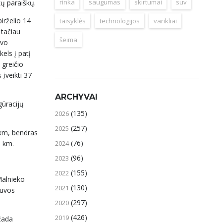
rinka
saugumas
skirtumai
suv
kų paraiškų.
irželio 14
taisyklės
technologijos
varikliai
 tačiau
šeima
avo
els į patį
 greičio
 įveikti 37
ARCHYVAI
gūracijų
(135)
2026
(257)
2025
9 km, bendras
(76)
2024
0 km.
(96)
2023
(155)
2022
Malnieko
(130)
2021
tuvos
(297)
2020
(426)
2019
 žada