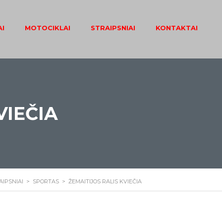
I
MOTOCIKLAI
STRAIPSNIAI
KONTAKTAI
VIEČIA
AIPSNIAI
>
SPORTAS
>
ŽEMAITIJOS RALIS KVIEČIA