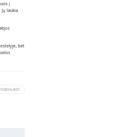
tuos į
 Jų laukia
lijos
estelyje, bet
sielos
PASIDALINTI