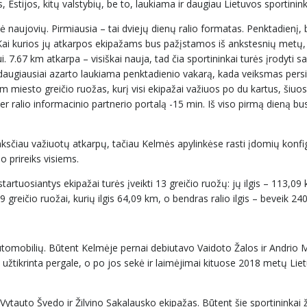
s, Estijos, kitų valstybių, be to, laukiama ir daugiau Lietuvos sportinin
 naujovių. Pirmiausia – tai dviejų dienų ralio formatas. Penktadienį, b
 Kai kurios jų atkarpos ekipažams bus pažįstamos iš ankstesnių metų,
. 7.67 km atkarpa – visiškai nauja, tad čia sportininkai turės įrodyti s
augiausiai azarto laukiama penktadienio vakarą, kada veiksmas persik
 km miesto greičio ruožas, kurį visi ekipažai važiuos po du kartus, šiuos
r ralio informacinio partnerio portalą -15 min. Iš viso pirmą dieną bus
anksčiau važiuotų atkarpų, tačiau Kelmės apylinkėse rasti įdomių konfi
ymo prireiks visiems.
tartuosiantys ekipažai turės įveikti 13 greičio ruožų: jų ilgis – 113,0
 9 greičio ruožai, kurių ilgis 64,09 km, o bendras ralio ilgis – beveik 24
utomobilių. Būtent Kelmėje pernai debiutavo Vaidoto Žalos ir Andrio 
 užtikrinta pergale, o po jos sekė ir laimėjimai kituose 2018 metų Lie
 Vytauto Švedo ir Žilvino Sakalausko ekipažas. Būtent šie sportininkai