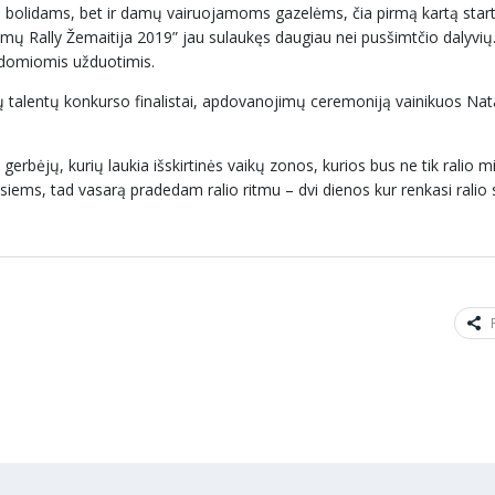
io bolidams, bet ir damų vairuojamoms gazelėms, čia pirmą kartą star
amų Rally Žemaitija 2019” jau sulaukęs daugiau nei pusšimtčio dalyvių.
 įdomiomis užduotimis.
kų talentų konkurso finalistai, apdovanojimų ceremoniją vainikuos Nata
gerbėjų, kurių laukia išskirtinės vaikų zonos, kurios bus ne tik ralio mi
siems, tad vasarą pradedam ralio ritmu – dvi dienos kur renkasi ralio 