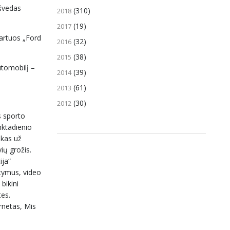
 švedas
(310)
2018
(19)
2017
tartuos „Ford
(32)
2016
(38)
2015
utomobilį –
(39)
2014
(61)
2013
(30)
2012
s sporto
nktadienio
 kas už
ių grožis.
ija“
atymus, video
bikini
tes.
rnetas, Mis