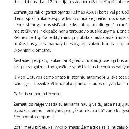
tikrai tikimasi, kad į Žemaitiją atvyks nemažai svečių iš Latvijo
Žemaitijos ralį organizuojantis Kelmės ASK šį kartą vėl paruošė
dieną, sportininkai kovą pradės žvyriniuose greičio ruožuose.
senos stenogramos visiškai netiks antrajam ralio greičio ruožui
meistriškumą ir ekipažo narių tarpusavio susiklausymą. Bene d
Kelmės centrą: čia lenktynininkų ir publikos laukia asfaltinis 2
ruožus bus galima pamatyti tiesioginėje vaizdo transliacijoje pe
„koviniai“ kilometrai.
Šeštadienį ekipažų laukia dar 8 greičio ruožai. Juose irgi bus 
kelių tikrai galima, tad greičio ir ypač tikslaus technikos vald
Iš viso Lietuvos čempionato ir istorinių automobilių įskaitose s
ralio ilgis – beveik 359 km. Ralio sprinto įskaitos dalyvių laukia
Pažintis su nauja technika
Žemaitijos ralyje visada sulaukiama naujų veidų arba naujų a
ekipažas: pirmos lenktynės prie „Škoda Fabia R5“ vairo baigėsi
čempionato etapuose.
2014 metų birželį, kai vyko pirmasis Žemaitijos ralis, nugalėjo