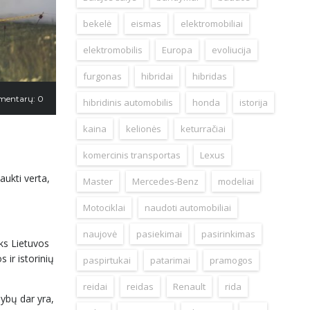
bekelė
eismas
elektromobiliai
elektromobilis
Europa
evoliucija
furgonas
hibridai
hibridas
mentarų: 0
hibridinis automobilis
honda
istorija
kaina
kelionės
keturračiai
komercinis transportas
Lexus
aukti verta,
Master
Mercedes-Benz
modeliai
Motociklai
naudoti automobiliai
naujovė
pasiekimai
pasirinkimas
yks Lietuvos
 ir istorinių
paspirtukai
patarimai
pramogos
reidai
reidas
Renault
rida
žybų dar yra,