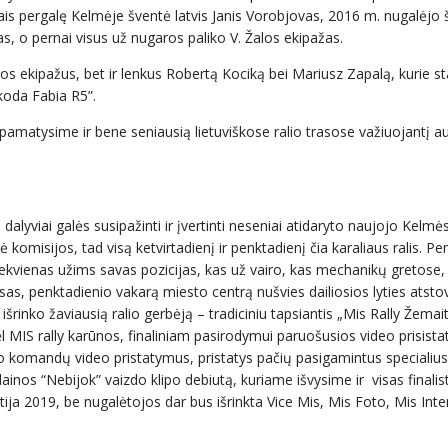
iais pergalę Kelmėje šventė latvis Janis Vorobjovas, 2016 m. nugalėjo
, o pernai visus už nugaros paliko V. Žalos ekipažas.
tuvos ekipažus, bet ir lenkus Robertą Kociką bei Mariusz Zapalą, kurie s
koda Fabia R5”.
 pamatysime ir bene seniausią lietuviškose ralio trasose važiuojantį a
dalyviai galės susipažinti ir įvertinti neseniai atidaryto naujojo Kelmė
komisijos, tad visą ketvirtadienį ir penktadienį čia karaliaus ralis. Pe
iekvienas užims savas pozicijas, kas už vairo, kas mechanikų gretose,
sas, penktadienio vakarą miesto centrą nušvies dailiosios lyties atstov
išrinko žaviausią ralio gerbėją – tradiciniu tapsiantis „Mis Rally Žemait
ėl MIS rally karūnos, finaliniam pasirodymui paruošusios video prisist
o komandų video pristatymus, pristatys pačių pasigamintus specialius 
ainos “Nebijok” vaizdo klipo debiutą, kuriame išvysime ir visas finalis
ija 2019, be nugalėtojos dar bus išrinkta Vice Mis, Mis Foto, Mis Inte