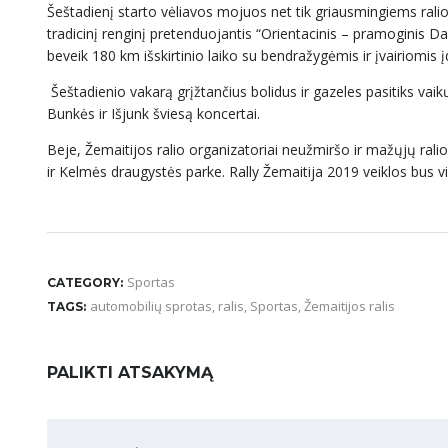
Šeštadienį starto vėliavos mojuos net tik griausmingiems ral
tradicinį renginį pretenduojantis “Orientacinis – pramoginis D
beveik 180 km išskirtinio laiko su bendražygėmis ir įvairiomis
Šeštadienio vakarą grįžtančius bolidus ir gazeles pasitiks vai
Bunkės ir Išjunk šviesą koncertai.
Beje, Žemaitijos ralio organizatoriai neužmiršo ir mažųjų ralio 
ir Kelmės draugystės parke. Rally Žemaitija 2019 veiklos bus vi
Sportas
CATEGORY:
automobilių sprotas
,
ralis
,
Sportas
,
Žemaitijos ralis
TAGS:
PALIKTI ATSAKYMĄ