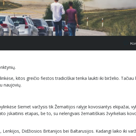
Ko
enktynių.
e, kitos greičio fiestos tradiciškai tenka laukti iki birželio. Tačiau l
u naujovių.
linkėse šiemet varžysis tik Žemaitijos ralyje kovosiantys ekipažai, v
o įskaitinis etapas, be to, su nelengvais žemaitiškais žvyrkeliais kovos
Lenkijos, Didžiosios Britanijos bei Baltarusijos. Kadangi laiko iki var